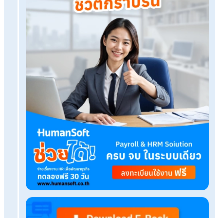
HumanSoft Payroll & HR Solution
Try Free 30 days
All HR's functions
Free setup service.
No expenses at all.
Dismiss at any time.
Try it free
Tags:
employer branding