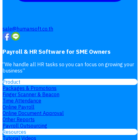
sale@humansoft.co.th
Payroll & HR Software for SME Owners
“
We handle all HR tasks so you can focus on growing your
business
”
Product
Packages & Promotions
Finger Scanner & Beacon
Time Attendance
Online Payroll
Online Document Approval
Other Reports
Payroll Outsourcing
Resources
Tutorial Videos