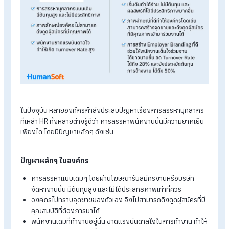
Payroll software pricing from THB 590/month
Start a free 30-day trial
ทำไมองค์กรต้องทำ Employer Brandin