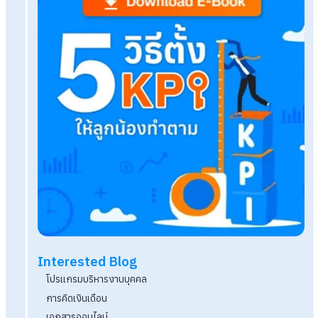
Related Blog
OKR vs KPI ต่างกันอย่างไร? ควรใช้อันไหนจึงจะเห
กับองค์กร
HR Application แนวทางการจัดการทรัพยากรบุคค
ดิจิทัล
เตรียมตัวสัมภาษณ์งานออนไลน์อย่างไร ให้เป็นคนที่ถู