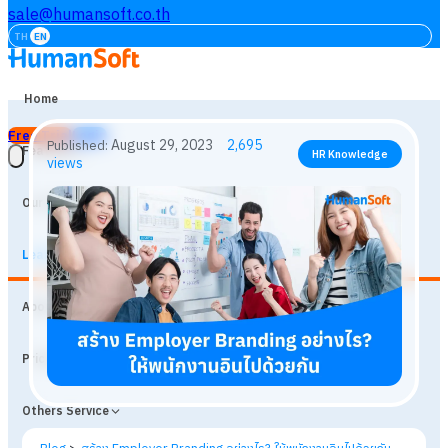
sale@humansoft.co.th
TH
EN
Home
Free Trial
Login
Features
Our Customers
Learning
August 29, 2023
2,695
Published:
HR Knowledge
About
views
Prices
Others Service