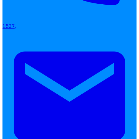
1537,
Interested Blog
โปรแกรมบริหารงานบุคคล
การคิดเงินเดือน
เอกสารออนไลน์
ลางาน
โอที
เบี้ยขยัน
แบบฟอร์มประเมินพนักงาน
บริการรับทำเงินเดือน
Follow
Human
Soft