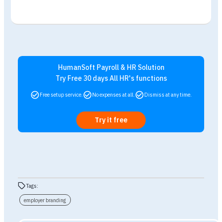
ถามพนักงานภายในว่า รู้สึกอย่างไรกับ Employer Branding
จากสื่อต่างๆ ที่ได้รับ และท่านจะแนะนำเพื่อหรือคนรู้จักมาสมัค
นที่นี่หรือไม่ เพราะเหตุใด และมีส่วนใดที่ควรปรับปรุง ท่านมีควา
รู้สึกผูกพันกับองค์กรมาขึ้นหรือไม่ และท่านจะตัดสินใจทำงานต
ไปกับองค์กรด้วยสาเหตุใด
ถามผู้สมัครงานว่า ทราบข่าวการสมัครงานจากแหล่งใด
ถามผู้ที่เข้ามาร่วมงานกับองค์กรว่า ท่านรู้จักบริษัทผ่านช่องทา
เหตุผลที่เลือกเข้าทำงาน โดยถามในช่วง Onboarding หรือ
ปฐมนิเทศ
5. สังเกตเทรนด์ใหม่ๆ
ควรตระหนักถึงผลลัพธ์และคอยสังเกตเทรนด์ใหม่ๆ อยู่เสมอ เพื่อ
สร้างความคิดใหม่ๆ ของ Employer Branding ในทุกรูปแบบการ
ทำงาน พร้อมกับปรับปรุงงานให้เข้ากับแทรนด์ใหม่ๆ ดังนั้น HR
สามารถวางแผนการสร้าง Employer Branding ในรูปแบบใหม่ๆ ไ
เสมอ โดยรับความร่วมมือจากผู้ที่มีส่วนร่วมต่างๆ