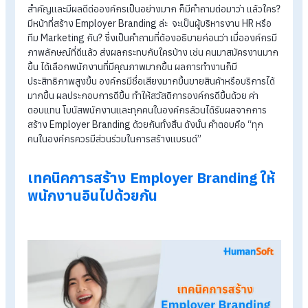
จากปัญหาดังกล่าว การสร้าง Employer Branding จึงกลายเป็นส
ที่เหล่า HR สนใจทำกันเป็นอย่างมาก เพราะมีข้อดี ต่างๆ ดังเช่น
ข้อดีของ Employer Branding
สามารถเริ่มต้นทำได้ง่าย ไม่มีต้นทุน โดยเฉพาะในยุคที่มีการสื่อ
แบบ Social Media คนในสังคมรับทราบข้อมูลผ่าน Smart
Phone หรือ Laptop เพียงปลายนิ้ว โดยไม่ต้องกังวลว่าเราเป็
องค์กรขนาดเล็ก กลาง หรือขนาดใหญ่
ทำให้องค์กรมีความโดดเด่น และแตกต่างกับองค์กรคู่แข่ง ด้วย
การสร้างจุดขาย ที่สามารถดึงดูดผู้สมัครเก่งๆ เข้ามาร่วมงานได
จากข้อมูล
LinkedIn ยังพบอีกว่า การสร้าง
Employer
Branding ที่ดี ช่วยให้พนักงานเต็มใจร่วมงานกับองค์กรได้
ยาวนานขึ้น สามารถลดอัตราการลาออกของพนักงาน หรือ
Turnover Rate ได้ถึง 28% และยังสามารถประหยัดต้นทุนใน
จ้างงาน หรือ Save Cost Per Hire ได้ถึง 50% อีกด้วย
เมิ่อ HR มองเห็นแล้วว่า การสร้าง Employer Branding มีความ