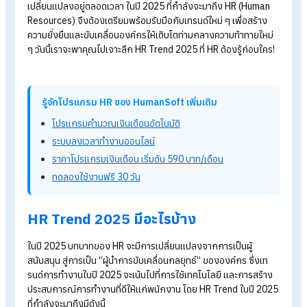
ไขความลับ
ChatGPT คืออะไร เข้ามาช่วยเหลืองาน
HR ได้อย่า
Action Plan HR คืออะไร?
เขียนแผนอย่างไรให้พาธุรกิจปังได้
HR มือใหม่ห้ามพลาด!
ACTION PLAN วางแผนงานประจำปีข
HR
HR Trend 2025
โลกของทำงานในปัจจุบันเปลี่ยนแปลงไปอย่างรวดเร็ว ด้วยเทคโนโ
ดิจิทัลที่ก้าวหน้าไปพร้อมกับความต้องการของคนทำงานที่
เปลี่ยนแปลงอยู่ตลอดเวลา ในปี 2025 ที่กำลังจะมาถึง HR (Huma
Resources) จึงต้องเตรียมพร้อมรับมือกับเทรนด์ใหม่ ๆ เพื่อสร้าง
ความยั่งยืนและขับเคลื่อนองค์กรให้เติบโตท่ามกลางความท้าทายให
ๆ วันนี้เราจะพาคุณไปเจาะลึก HR Trend
2025 ที่ HR
ต้องรู้ก่อนใค
รู้จักโปรแกรม HR ของ HumanSoft เพิ่มเติม