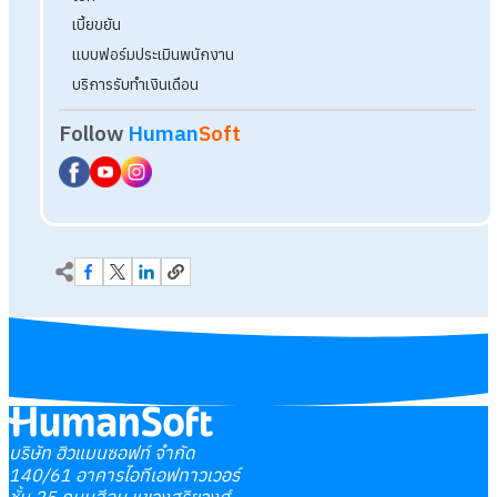
บริษัท ฮิวแมนซอฟท์ จำกัด
140/61 อาคารไอทีเอฟทาวเวอร์