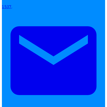
1537,
ลางาน
โอที
เบี้ยขยัน
แบบฟอร์มประเมินพนักงาน
บริการรับทำเงินเดือน
Follow
Human
Soft