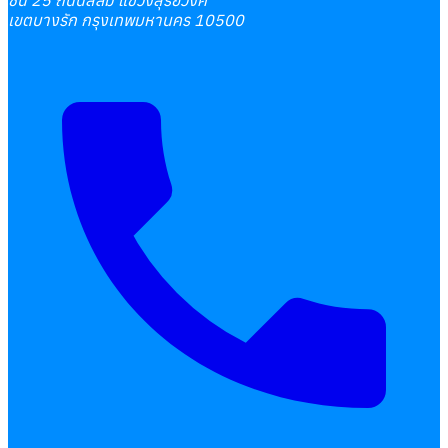
ชั้น 25 ถนนสีลม แขวงสุริยวงศ์
เขตบางรัก กรุงเทพมหานคร 10500
เลือกหัวข้อที่คุณสนใจ
โปรแกรมบริหารงานบุคคล
การคิดเงินเดือน
เอกสารออนไลน์