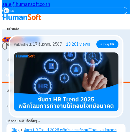
sale@humansoft.co.th
TH
EN
หน้าหลัก
เริ่มใช้งานฟรี
เข้าสู่ระบบ
ฟังก์ชัน
สำหรับธุรกิจ
แหล่งเรียนรู้
17 ธันวาคม 2567
13,201
views
Published:
ความรู้ HR
เกี่ยวกับเรา
ราคา
บริการและสินค้าอื่นๆ