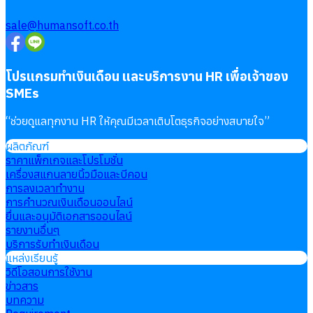
sale@humansoft.co.th
โปรแกรมทำเงินเดือน และบริการงาน HR เพื่อเจ้าของ
SMEs
“
ช่วยดูแลทุกงาน HR ให้คุณมีเวลาเติบโตธุรกิจอย่างสบายใจ
”
ผลิตภัณฑ์
ราคาแพ็กเกจและโปรโมชั่น
เครื่องสแกนลายนิ้วมือและบีคอน
การลงเวลาทำงาน
การคำนวณเงินเดือนออนไลน์
ยื่นและอนุมัติเอกสารออนไลน์
รายงานอื่นๆ
บริการรับทำเงินเดือน
แหล่งเรียนรู้
วิดีโอสอนการใช้งาน
ข่าวสาร
บทความ