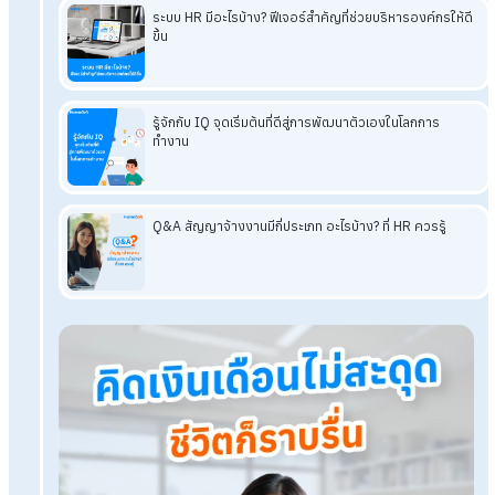
สรุปจับตา HR Trend 2025 พลิกโฉมกา
ทำงานให้ตอบโจทย์อนาคต
HR Trend 2025 สะท้อนให้เห็นว่า โลกการทำงานในอนาคตจะให้ค
สำคัญกับเทคโนโลยี ความหลากหลาย และสุขภาวะของพนักงานม
ขึ้น องค์กรที่สามารถปรับตัวและตอบสนองต่อแนวโน้มเหล่านี้ได้ จะ
สามารถดึงดูดและรักษาพนักงานที่มีความสามารถ และสร้างความได
เปรียบในการแข่งขันในตลาด
โปรแกรมเงินเดือน HumanSoft
ทดลองใช้ฟรี 30 วัน
ครบทุกฟังก์ชัน
บริการขึ้นระบบ ฟรี
ไม่มีค่าใช้จ่ายใดๆ ทั้งสิ้น
ยกเลิกเมื่อไหร่ก็ได้