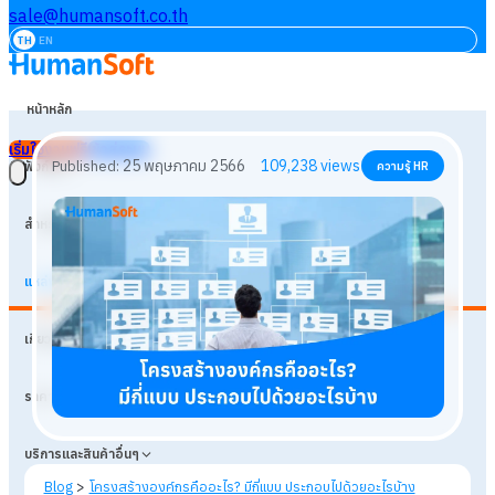
sale@humansoft.co.th
TH
EN
หน้าหลัก
เริ่มใช้งานฟรี
เข้าสู่ระบบ
ฟังก์ชัน
สำหรับธุรกิจ
แหล่งเรียนรู้
25 พฤษภาคม 2566
109,238
views
Published:
ความรู้ HR
เกี่ยวกับเรา
ราคา
บริการและสินค้าอื่นๆ