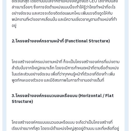
โครงสร้างองค์กรแต่ละแบบจะเกี่ยวเนื่องกับการทำงานเป็นทีม
วัฒนธรรมขององค์กร จำนวนพนักงาน และบริษัททำกิจการเกี่ยวก
อะไร ในจุดนี้ถือว่ามีความสำคัญเป็นอย่างยิ่งถ้าเราเลือกโครงสร้างที
ถูกต้อง เพราะจะช่วยเพิ่มศักยภาพในการทำงาน และทำให้ธุรกิจ
ก้าวหน้าได้
โครงสร้างองค์กรมีทั้งหมดกี่แบบ และแต่ละแบบม
อะไรบ้าง
1.โครงสร้างองค์กรแบบลำดับขั้น (Hierarchical Structu
โครงสร้างองค์กรแบบลำดับขั้น จะเป็นโครงสร้างองค์กรที่เห็นภาพ
ชัดเจนที่สุด โดยด้านบนไล่จากตำแหน่งใหญ่ตั้งแต่ CEO ไล่จากบน
ล่างมาเรื่อยๆ ซึ่งการจัดตำแหน่งแบบนี้จะทำให้รู้ว่าใครทำหน้าที่อะไ
อย่างชัดเจน และควรจะต้องติดต่อแผนกไหน เพิ่มแรงดึงดูดให้กับ