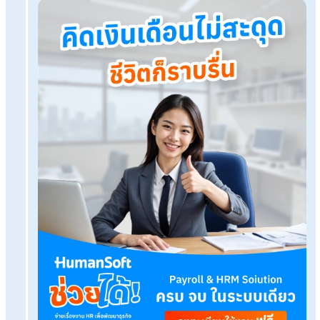
โปรแกรมเงินเดือน HumanSoft
ทดลองใช้ฟรี 30 วัน
ครบทุกฟังก์ชัน
บริการขึ้นระบบ ฟรี
ไม่มีค่าใช้จ่ายใดๆ ทั้งสิ้น
ยกเลิกเมื่อไหร่ก็ได้
ทดลองใช้งานฟรี
Tags:
โครงสร้างองค์กร
เรื่องที่คุณอาจสนใจ
แอพลาออนไลน์ฟรี ตัวช่วยการลาสำหรับมนุษย์เงินเด