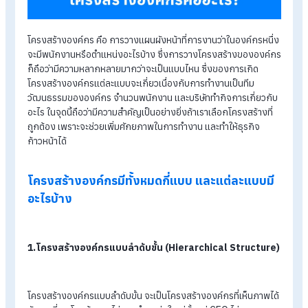
โครงสร้างองค์กร คือ การวางแผนผังหน้าที่การงานว่าในองค์กรหน
จะมีพนักงานหรือตำแหน่งอะไรบ้าง ซึ่งการวางโครงสร้างขององค
ก็ถือว่ามีความหลากหลายมากว่าจะเป็นแบบไหน ซึ่งของการเกิด