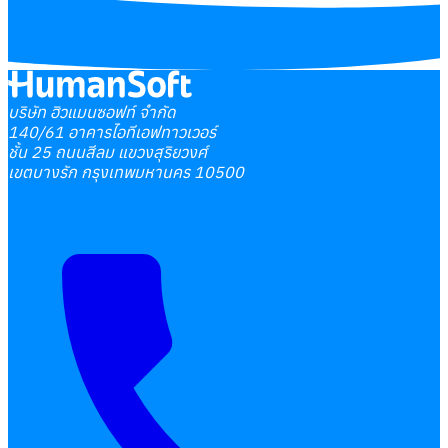
บริษัท ฮิวแมนซอฟท์ จำกัด
140/61 อาคารไอทีเอฟทาวเวอร์
ชั้น 25 ถนนสีลม แขวงสุริยวงศ์
เขตบางรัก กรุงเทพมหานคร 10500