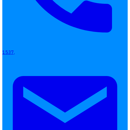
เลือกหัวข้อที่คุณสนใจ
โปรแกรมบริหารงานบุคคล
การคิดเงินเดือน
เอกสารออนไลน์
ลางาน
โอที
1537,
เบี้ยขยัน
แบบฟอร์มประเมินพนักงาน
บริการรับทำเงินเดือน
Follow
Human
Soft