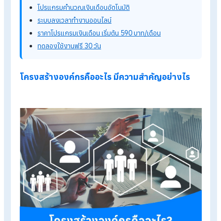
ไม่ว่าคุณจะทำงานเอกชน งานราชการ หรือแม้แต่งานรัฐวิสาหกิจ ทั
3 อย่างนี้มักจะมี โครงสร้างองค์กร เพื่อให้รู้ว่าแต่ละองค์กรนั้นมี
ตำแหน่งไหนบ้าง สามารถแยกปลีกย่อยในแต่ละสายงานได้อย่างไร
บทความของทาง HumanSoft จะมาอธิบายเกี่ยวกับโครงสร้าง
องค์กรว่าคืออะไร และมีความสำคัญแค่ไหน และสามารถแบ่งได้กี่แ
ตามไปหาคำตอบพร้อมๆ กันได้เลย
รู้จักโปรแกรม HR ของ HumanSoft เพิ่มเติม
โปรแกรมคำนวณเงินเดือนอัตโนมัติ
ระบบลงเวลาทำงานออนไลน์
ราคาโปรแกรมเงินเดือน เริ่มต้น 590 บาท/เดือน
ทดลองใช้งานฟรี 30 วัน
โครงสร้างองค์กรคืออะไร มีความสำคัญอย่างไร