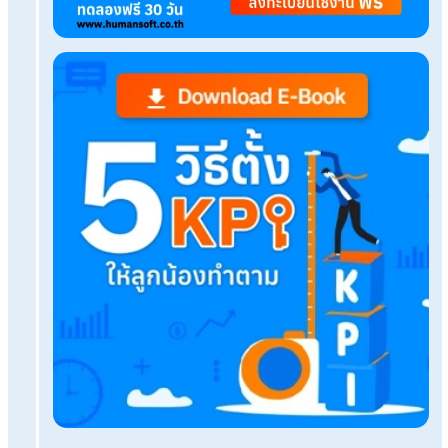
Career Path คืออะไร? วางแผนเตรียมตัวอย่างไรให้ก
โปรแกรมสลิปเงินเดือนคืออะไรและมีบทบาทอย่างไรใ
องค์กร?