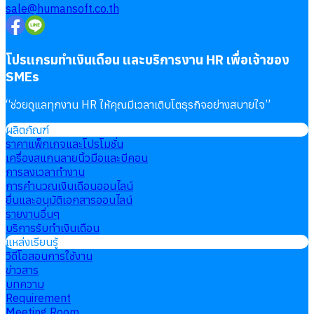
sale@humansoft.co.th
โปรแกรมทำเงินเดือน และบริการงาน HR เพื่อเจ้าของ
SMEs
“
ช่วยดูแลทุกงาน HR ให้คุณมีเวลาเติบโตธุรกิจอย่างสบายใจ
”
ผลิตภัณฑ์
ราคาแพ็กเกจและโปรโมชั่น
เครื่องสแกนลายนิ้วมือและบีคอน
การลงเวลาทำงาน
การคำนวณเงินเดือนออนไลน์
ยื่นและอนุมัติเอกสารออนไลน์
รายงานอื่นๆ
บริการรับทำเงินเดือน
แหล่งเรียนรู้
วิดีโอสอนการใช้งาน
ข่าวสาร
บทความ
Requirement
Meeting Room