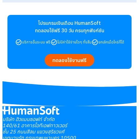
โปรแกรมเงินเดือน HumanSoft
ทดลองใช้ฟรี 30 วัน
ครบทุกฟังก์ชัน
บริการขึ้นระบบ ฟรี
ไม่มีค่าใช้จ่ายใดๆ ทั้งสิ้น
ยกเลิกเมื่อไหร่ก็ได้
ทดลองใช้งานฟรี
บริษัท ฮิวแมนซอฟท์ จำกัด
140/61 อาคารไอทีเอฟทาวเวอร์
ชั้น 25 ถนนสีลม แขวงสุริยวงศ์
เขตบางรัก กรุงเทพมหานคร 10500