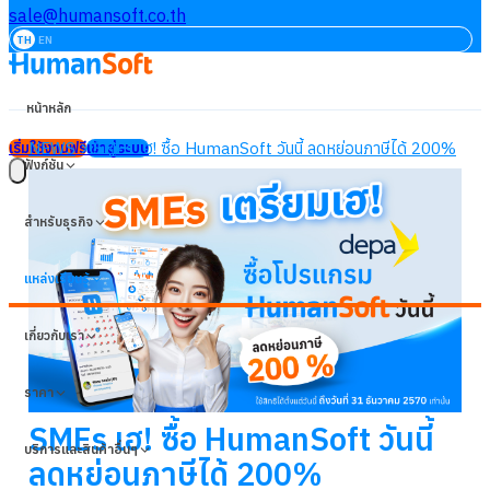
sale@humansoft.co.th
TH
EN
หน้าหลัก
NEWS
SMEs เฮ! ซื้อ HumanSoft วันนี้ ลดหย่อนภาษีได้ 200%
เริ่มใช้งานฟรี
เข้าสู่ระบบ
ฟังก์ชัน
สำหรับธุรกิจ
แหล่งเรียนรู้
เกี่ยวกับเรา
ราคา
SMEs เฮ! ซื้อ HumanSoft วันนี้
บริการและสินค้าอื่นๆ
ลดหย่อนภาษีได้ 200%