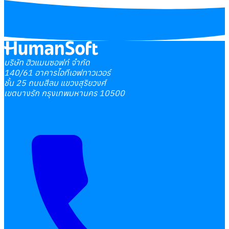
บริษัท ฮิวแมนซอฟท์ จำกัด
140/61 อาคารไอทีเอฟทาวเวอร์
ชั้น 25 ถนนสีลม แขวงสุริยวงศ์
เขตบางรัก กรุงเทพมหานคร 10500