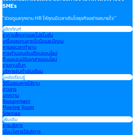
SMEs
“
ช่วยดูแลทุกงาน HR ให้คุณมีเวลาเติบโตธุรกิจอย่างสบายใจ
”
ผลิตภัณฑ์
ราคาแพ็กเกจและโปรโมชั่น
เครื่องสแกนลายนิ้วมือและบีคอน
การลงเวลาทำงาน
การคำนวณเงินเดือนออนไลน์
ยื่นและอนุมัติเอกสารออนไลน์
รายงานอื่นๆ
บริการรับทำเงินเดือน
แหล่งเรียนรู้
วิดีโอสอนการใช้งาน
ข่าวสาร
บทความ
Requirement
Meeting Room
Sitemap
เพิ่มเติม
การบริการ
เงื่อนไขการใช้บริการ