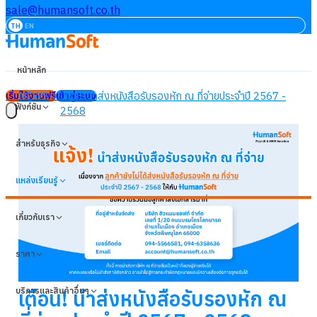
sale@humansoft.co.th
TH
EN
หน้าหลัก
NEWS
เตือน! นำส่งหนังสือรับรองหัก ณ ที่จ่ายประจำปี 2567 -
เริ่มใช้งานฟรี
เข้าสู่ระบบ
ฟังก์ชัน
2568
สำหรับธุรกิจ
แหล่งเรียนรู้
เกี่ยวกับเรา
ราคา
บริการและสินค้าอื่นๆ
เตือน! นำส่งหนังสือรับรองหัก ณ