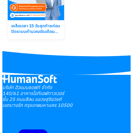
เหลือเวลา 15 วันสุดท้ายก่อน
ปิดระบบคำนวณเงินเดือน
เดิม
บริษัท ฮิวแมนซอฟท์ จำกัด
140/61 อาคารไอทีเอฟทาวเวอร์
ชั้น 25 ถนนสีลม แขวงสุริยวงศ์
เขตบางรัก กรุงเทพมหานคร 10500