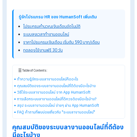
ทำความรู้จักระบบลางาน
ออนไลน์คืออะไร
ระบบลางานออนไลน์ คือ ระบบที่ออกแบบมาเพื่อช่วยให้บริษัทหรือ
องค์กรสามารถจัดการกระบวนการลางานของพนักงานอย่างมี
ประสิทธิภาพผ่านทางออนไลน์ โดยใช้ Application หรือ Web
Browser ระบบนี้มักจะมีคุณสมบัติหลายอย่างที่สามารถปรับแต่ง
ความต้องการขององค์กร โดยภาพรวมระบบลางานออนไลน์มักมี
คุณสมบัติดังนี้
รู้จักโปรแกรม HR ของ HumanSoft เพิ่มเติม
โปรแกรมคำนวณเงินเดือนอัตโนมัติ
ระบบลงเวลาทำงานออนไลน์
ราคาโปรแกรมเงินเดือน เริ่มต้น 590 บาท/เดือน
ทดลองใช้งานฟรี 30 วัน