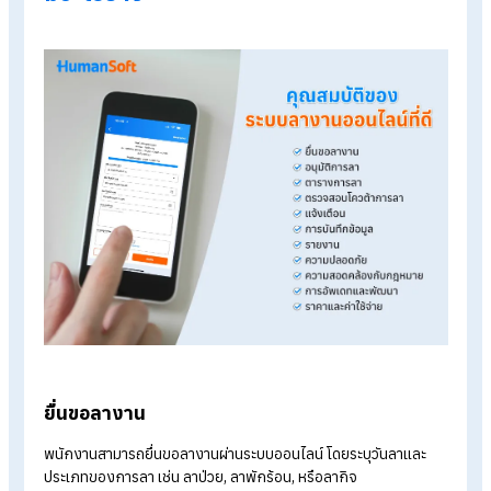
Table of Contents:
ทำความรู้จักระบบลางานออนไลน์คืออะไร
คุณสมบัติของระบบลางานออนไลน์ที่ดีต้องมีอะไรบ้าง
วิธีใช้ระบบลางานออนไลน์ จาก App HumanSoft
การเลือกระบบลางานออนไลน์ที่ดีควรต้องมีอะไรบ้าง?
สรุป ระบบลางานออนไลน์ ง่ายๆ ผ่าน App HumanSoft
FAQ คำถามที่พบบ่อยเกี่ยวกับ "ระบบลางานออนไลน์"
คุณสมบัติของระบบลางานออนไลน์ที่ดีต้
มีอะไรบ้าง