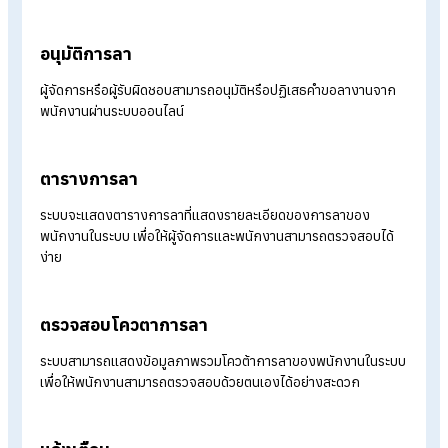
ยื่นขอลางาน
พนักงานสามารถยื่นขอลางานผ่านระบบออนไลน์ โดยระบุวันลาและ
ประเภทของการลา เช่น ลาป่วย, ลาพักร้อน, หรือลากิจ
อนุมัติการลา