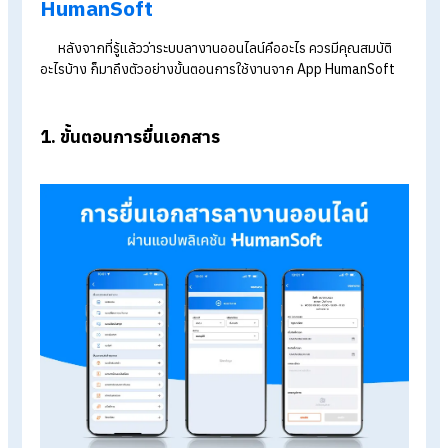
ระบบจะต้องมีมาตรการความปลอดภัยที่เหมาะสมตามมาตรา ISO เพ
ปกป้องข้อมูลส่วนบุคคลและข้อมูลสำคัญขององค์กร
ความสอดคล้องกับกฎหมาย
ระบบควรสอดคล้องกับกฎหมายและข้อกำหนดที่เกี่ยวข้องกับการ
งานในพื้นที่ที่องค์กรของคุณตั้งอยู่
การอัพเดทและพัฒนา
ระบบควรมีการอัพเดทและพัฒนาต่อเนื่องเพื่อให้เหมาะสมกับการ
เปลี่ยนแปลงและความต้องการใหม่ขององค์กรของคุณ
ราคาและค่าใช้จ่าย