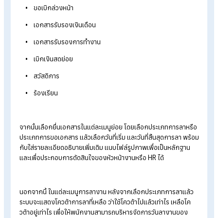
เปิด App HumanSoft แล้วเข้าไปที่เมนู “ยื่นเอกสาร” จะพบกับเมน
ย่อยสำหรับการยื่นเอกสารส่งหัวหน้างาน และ การยื่นเอกสารส่งฝ่
บุคคล ซึ่งแต่ละเมนูย่อย สามารถยื่นเอกสารต่างๆ ได้ ดังนี้
ยื่นเอกสารส่งหัวหน้างาน
• ขอลางาน