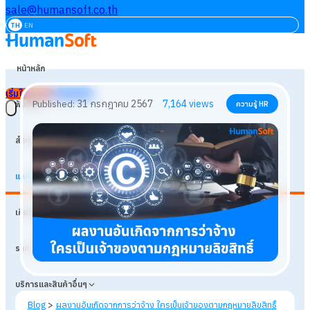
sale@humansoft.co.th
TH
EN
หน้าหลัก
เริ่มใช้งานฟรี
เข้าสู่ระบบ
ฟังก์ชัน
สำหรับธุรกิจ
แหล่งเรียนรู้
31 กรกฎาคม 2567
7,164
views
Published:
ความรู้ HR
เกี่ยวกับเรา
ราคา
บริการและสินค้าอื่นๆ