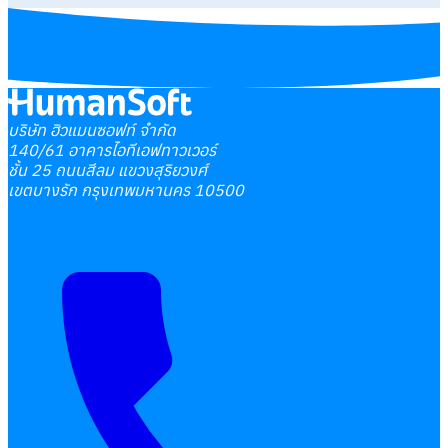
บริษัท ฮิวแมนซอฟท์ จำกัด
140/61 อาคารไอทีเอฟทาวเวอร์
ชั้น 25 ถนนสีลม แขวงสุริยวงศ์
เขตบางรัก กรุงเทพมหานคร 10500