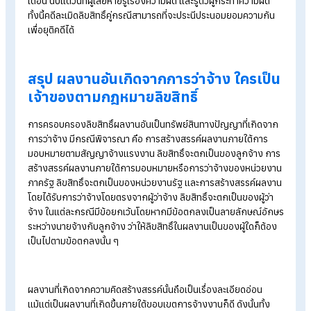
1. ทำซ้ำหรือดัดแปลง
2. เผยแพร่ต่อสาธารณชน
3. ให้เช่าต้นฉบับหรือสำเนางานโปรแกรมคอมพิวเตอร์ โสตทัศนวัสด