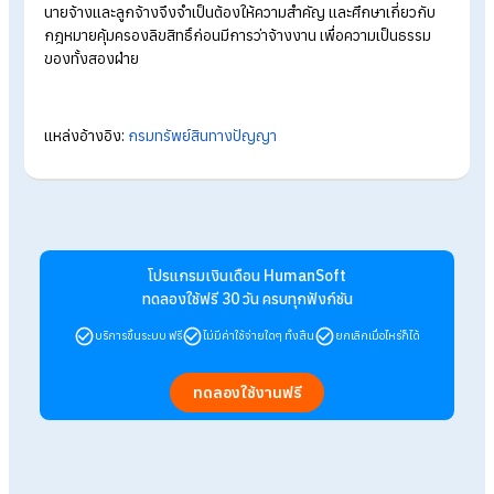
ภาพยนตร์ หรือสิ่งบันทึกเสียง
4. ให้ประโยชน์อันเกิดจากลิขสิทธิ์แก่ผู้อื่น
5. อนุญาตให้ผู้อื่นใช้สิทธิตามสามข้อแรก โดยจะกำหนดเงื่อนไขอย่
ใดหรือไม่ก็ได้ ที่ไม่เป็นการจำกัดการแข่งขันโดยไม่เป็นธรรม
หากถูกละเมิดลิขสิทธิ์ในผลงานที่เกิดจาก
การว่าจ้าง ต้องทำอย่างไร
แนวทางปฏิบัติเมื่อถูกละเมิดลิขสิทธิ์ ตามพระราชบัญญัติลิขสิทธิ์ พ
2537 กำหนดว่า คดีละเมิดลิขสิทธิ์เป็นความผิดอันยอมความได้ ต้องมี
เสียหาย คือ เจ้าของลิขสิทธิ์จะต้องมาแจ้งความร้องทุกข์ภายใน 3
เดือน นับแต่วันที่ผู้เสียหายรู้เรื่องความผิด และรู้ตัวผู้กระทำความผิด
ทั้งนี้คดีละเมิดลิขสิทธิ์คู่กรณีสามารถที่จะประนีประนอมยอมความกั
เพื่อยุติคดีได้