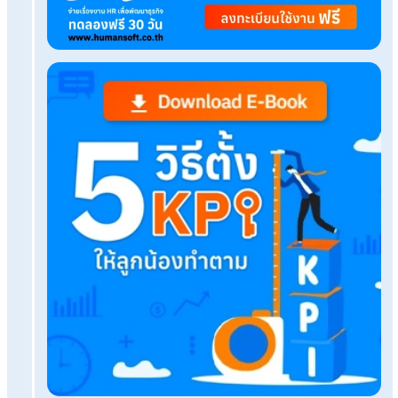
Tags:
กฎหมายลิขสิทธิ์
เรื่องที่คุณอาจสนใจ
แจกไฟล์ตัวอย่างหนังสือให้ความยินยอมใช้ข้อมูลส่ว
วิธีการแจ้งออกประกันสังคมเมื่อมีพนักงานลาออก ส
นายจ้าง
สรุปวิธียื่นภาษี ภ.ง.ด. 94 ครึ่งปีหลัง 2567 ผ่านทาง