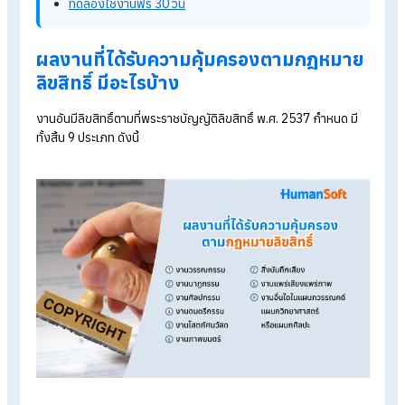
สิทธิในลิขสิทธิ์จะเกิดขึ้นโดยทันทีนับตั้งแต่ผู้สร้างสรรค์ได้สร้างผล
ขึ้นโดยไม่ต้องจดทะเบียนใด ๆ ดังนั้นเจ้าของลิขสิทธิ์จึงควรตระหนั
การปกป้องคุ้มครองสิทธิของตนโดยการเก็บรวบรวมหลักฐานต่าง
ที่แสดงว่าตนเป็นผู้สร้างสรรค์ผลงานนั้นขึ้น เพื่อประโยชน์ในการพิส
สิทธิหรือความเป็นเจ้าของในโอกาสต่อไป
รู้จักโปรแกรม HR ของ HumanSoft เพิ่มเติม
โปรแกรมคำนวณเงินเดือนอัตโนมัติ
ระบบลงเวลาทำงานออนไลน์
ราคาโปรแกรมเงินเดือน เริ่มต้น 590 บาท/เดือน
ทดลองใช้งานฟรี 30 วัน
ผลงานที่ได้รับความคุ้มครองตามกฎหม
ลิขสิทธิ์ มีอะไรบ้าง