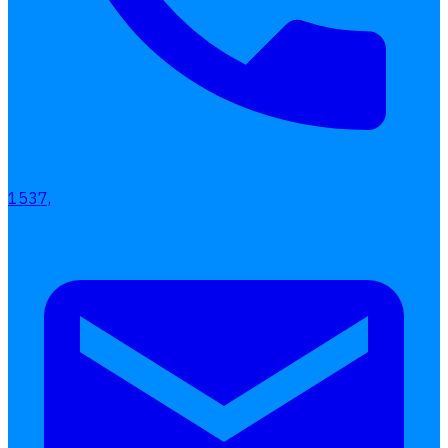
1537,
เลือกหัวข้อที่คุณสนใจ
โปรแกรมบริหารงานบุคคล
การคิดเงินเดือน
เอกสารออนไลน์
ลางาน
โอที
เบี้ยขยัน
แบบฟอร์มประเมินพนักงาน