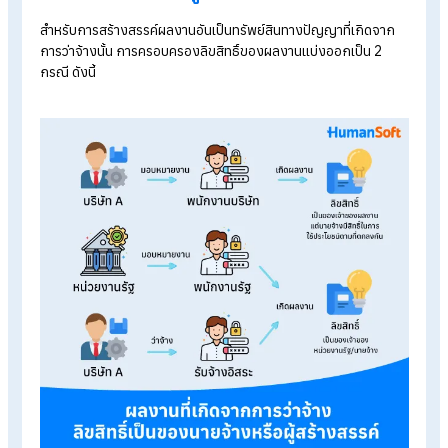
1. ข่าวประจำวันและข้อเท็จจริงต่าง ๆ ที่มีลักษณะเป็นเพียงข่าวสาร
เว้นแต่หากมีการนำข้อมูลดังกล่าว มาเรียบเรียงจนมีลักษณะเป็นง
วรรณกรรม เช่น การวิเคราะห์ข่าว บทความ ผลงานนั้นอาจได้รับคว
คุ้มครองในลักษณะของงานวรรณกรรม
2. รัฐธรรมนูญและกฎหมาย
3. ระเบียบ ข้อบังคับ ประกาศ คำสั่ง หรือหนังสือตอบโต้อื่นใดของ
หน่วยงานรัฐ
4. คำพิพากษา คำสั่ง คำวินิจฉัย และรายงานของทางราชการ
5. คำแปลและการรวบรวมสิ่งต่าง ๆ ตามข้อ 1. ถึง 4. ที่กระทรวง
ทบวง กรม หรือหน่วยงานอื่นใดของรัฐหรือของท้องถิ่นจัดทำขึ้น
6. ความคิด ขั้นตอน กรรมวิธี ระบบ วิธีใช้หรือทำงาน แนวความคิด
หลักการ การค้นพบ ทฤษฎี
ทางวิทยาศาสตร์ หรือคณิตศาสตร์