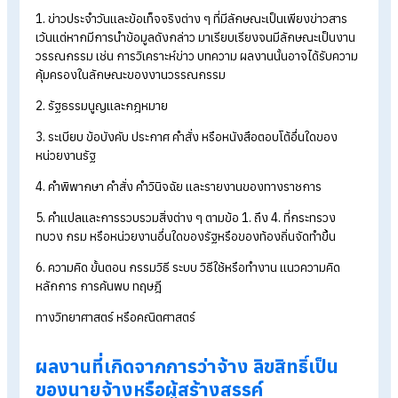
2. งานนาฏกรรม
เช่น ท่าเต้น ท่ารำ ที่ประกอบขึ้นเป็นเรื่องราว
3. งานศิลปกรรม
เช่น ภาพวาด ภาพถ่าย
4. งานดนตรีกรรม
เช่น ทำนองเพลง หรือเนื้อร้องและทำนองเพ
5. งานโสตทัศนวัสดุ
เช่น วีซีดีคาราโอเกะ
6. งานภาพยนตร์
เช่น บทภาพยนตร์ บทละคร
7. สิ่งบันทึกเสียง
เช่น ซีดีเพลง
8. งานแพร่เสียงแพร่ภาพ
เช่น รายการโทรทัศน์
9. งานอื่นใดในแผนกวรรณคดี
แผนกวิทยาศาสตร์ หรือแผน
ศิลปะ
เช่น การเพ้นท์ศิลปะบนร่างกาย
นอกจากนี้ พ.ร.บ.ลิขสิทธิ์ พ.ศ. 2537 ได้กำหนดสิ่งที่ไม่ได้รับความ
คุ้มครองตามกฎหมายหรือไม่ถือว่าเป็นผลงานอันมีลิขสิทธิ์ ดังนี้