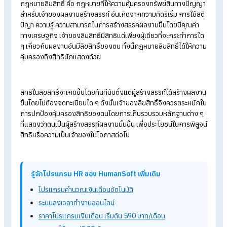
ทำไมต้องทำ? PDPA กับ
HR ในองค์กร
กฎหมายคุ้มครองแรงงาน ผู้ประกอบการมือใหม่ต้องรู้ไว้
กฎหมายแรงงานฉบับล่าสุด
2566 HR ต้องรู้อะไรบ้าง
สวัสดิการที่ทุกบริษัทต้องมีตามกฎหมายแรงงาน
ใบกำกับภาษีอย่างย่อ คืออะไร ตามกฎหมายใครมีสิทธิออกบ้าง
ว่าด้วยเรื่อง “กฎหมายลิขสิทธิ์
กฎหมายลิขสิทธิ์ คือ กฎหมายที่ให้ความคุ้มครองทรัพย์สินทางปั
สำหรับเจ้าของผลงานสร้างสรรค์ อันเกิดจากความคิดริเริ่ม การใช้ส
ปัญา ความรู้ ความสามารถในการสร้างสรรค์ผลงานขึ้นโดยมีคุณค่
ทางเศรษฐกิจ เจ้าของลิขสิทธิ์มีสิทธิแต่เพียงผู้เดียวที่จะกระทำการ
ๆ เกี่ยวกับผลงานอันมีลิขสิทธิ์ของตน ทั้งนี้กฎหมายลิขสิทธิ์ได้ให้ค
คุ้มครองถึงสิทธินักแสดงด้วย