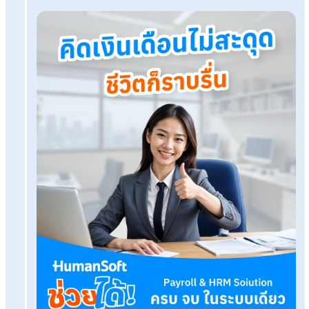
แหล่งอ้างอิง:
กรมทรัพย์สินทางปัญญา
โปรแกรมเงินเดือน HumanSoft
ทดลองใช้ฟรี 30 วัน
ครบทุกฟังก์ชัน
บริการขึ้นระบบ ฟรี
ไม่มีค่าใช้จ่ายใดๆ ทั้งสิ้น
ยกเลิกเมื่อไหร่ก็ได้
ทดลองใช้งานฟรี