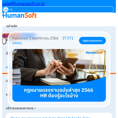
sale@humansoft.co.th
TH
EN
หน้าหลัก
เริ่มใช้งานฟรี
เข้าสู่ระบบ
ฟังก์ชัน
สำหรับธุรกิจ
แหล่งเรียนรู้
1 พฤศจิกายน 2566
37,971
Published:
กฎหมายแรงงาน
เกี่ยวกับเรา
views
ราคา
บริการและสินค้าอื่นๆ