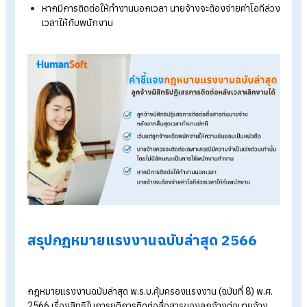
หลักการเรื่องสิทธิในการยุติการติดต่อสื่อสารของลูกจ้างหลังจากส
สุดระยะเวลาทำงาน (Right to disconnect) มาบัญญัติไว้ในกฎห
แรงงานประเทศไทยเป็นครั้งแรก อีกทั้งยังสอดคล้องกับรัฐธรรมน
มาตรา 32 เรื่องการคุ้มครองสิทธิความเป็นส่วนตัว ซึ่งเป็นการลด
ปัญหาความไม่ชัดเจนระหว่างเวลาทำงานและเวลาพักผ่อนของลูกจ
อันอาจส่งผลกระทบต่อสุขภาพของลูกจ้าง
คำชี้แจงกฎหมายแรงงานฉบับล่าสุด
คำชี้แจงกฎหมายแรงงานฉบับล่าสุด เรื่องสิทธิในการยุติการติดต่อ
สื่อสารของลูกจ้างต่อนายจ้างหลังจากสิ้นสุดระยะเวลาทำงาน มีรา
ละเอียดดังนี้
กฎหมายกำหนดให้ลูกจ้างมีสิทธิปฏิเสธการติดต่อสื่อสารกับ
นายจ้าง หัวหน้างาน ผู้ควบคุมงาน หรือผู้ตรวจงาน หลังจากสิ้น
เวลาทำงานปกติ
เว้นแต่ลูกจ้างหรือพนักงานให้ความยินยอมเป็นหนังสือไว้ล่วงห
ว่ายินยอมให้นายจ้าง หัวหน้างาน รวมไปถึง HR ติดต่อได้หลังจ