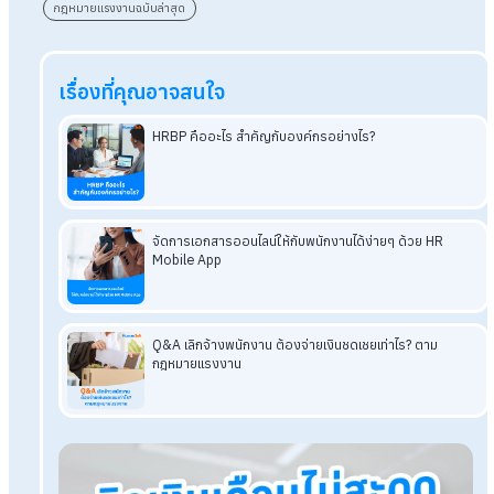
สรุป
กฎหมายแรงงานฉบับล่าสุด 2566
กฎหมายแรงงานฉบับล่าสุด พ.ร.บ.คุ้มครองแรงงาน (ฉบับที่ 8) พ.ศ
2566 เรื่องสิทธิในการยุติการติดต่อสื่อสารของลูกจ้างต่อนายจ้าง
หลังจากสิ้นสุดระยะเวลาทำงาน เป็นสิทธิที่ให้แก่ลูกจ้างในการไม่ต้
ติดตามหรือตอบโต้งานหรือข้อความที่เกี่ยวกับงานหลังเลิกเวลาทำ
หรือเวลาพักผ่อน เพื่อส่วนตัวของตนเองและรักษาคุณภาพชีวิตที่ดีข
โปรแกรมเงินเดือน HumanSoft
ทดลองใช้ฟรี 30 วัน
ครบทุกฟังก์ชัน
บริการขึ้นระบบ ฟรี
ไม่มีค่าใช้จ่ายใดๆ ทั้งสิ้น
ยกเลิกเมื่อไหร่ก็ได้