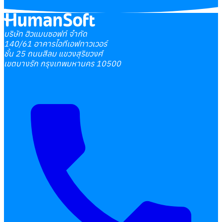
บริษัท ฮิวแมนซอฟท์ จำกัด
140/61 อาคารไอทีเอฟทาวเวอร์
ชั้น 25 ถนนสีลม แขวงสุริยวงศ์
เขตบางรัก กรุงเทพมหานคร 10500
เลือกหัวข้อที่คุณสนใจ
โปรแกรมบริหารงานบุคคล
การคิดเงินเดือน
เอกสารออนไลน์