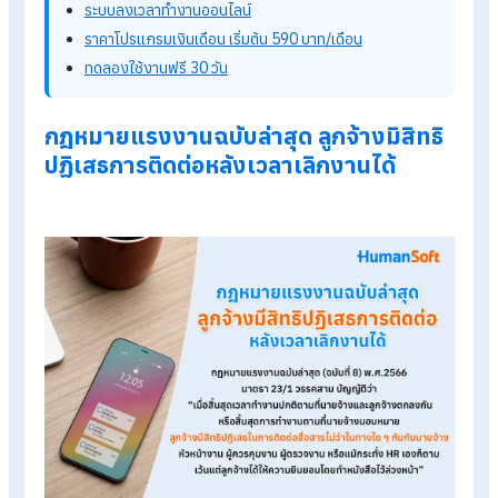
และกฎหมายแรงงานฉบับล่าสุด นั่นคือ พ.ร.บ.คุ้มครองแรงงาน (ฉบ
ที่ 8) พ.ศ. 2566 ที่ได้มีการแก้ไขเพิ่มเติมกฎหมายปัจจุบันให้มีความ
สอดคล้องกับรูปแบบการทำงานที่มีการเปลี่ยนแปลงในปัจจุบัน โดย
ผลบังคับใช้ตั้งแต่วันที่ 18 เมษายน 2566 เป็นต้นไป
Tips!
อ่านบทความเพิ่มเติมได้ที่ >>>
พ.ร.บ.คุ้มครองแรงงาน (ฉบับท
8)
รู้จักโปรแกรม HR ของ HumanSoft เพิ่มเติม
โปรแกรมคำนวณเงินเดือนอัตโนมัติ
ระบบลงเวลาทำงานออนไลน์
ราคาโปรแกรมเงินเดือน เริ่มต้น 590 บาท/เดือน
ทดลองใช้งานฟรี 30 วัน