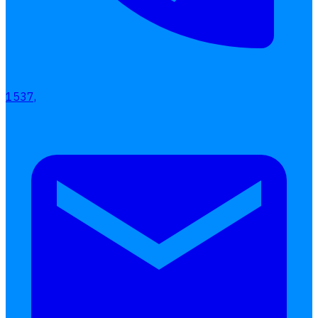
ลางาน
โอที
เบี้ยขยัน
แบบฟอร์มประเมินพนักงาน
1537,
บริการรับทำเงินเดือน
Follow
Human
Soft