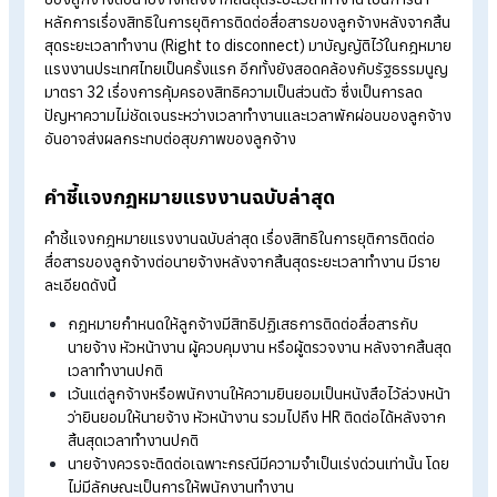
กฎหมายแรงงานฉบับล่าสุด (ฉบับที่ 8) พ.ศ.2566 มาตรา 23/1 วร
สาม บัญญัติว่า “เมื่อสิ้นสุดเวลาทำงานปกติตามที่นายจ้างและลูกจ้
ตกลงกันหรือสิ้นสุดการทำงานตามที่นายจ้างมอบหมาย ลูกจ้างมีสิ
ปฏิเสธในการติดต่อสื่อสารไม่ว่าในทางใด ๆ กับกับนายจ้าง หัวหน้า
ผู้ควรคุมงาน ผู้ตรวจงาน หรือแม้กระทั่ง HR เองก็ตาม เว้นแต่ลูกจ้
ได้ให้ความยินยอมโดยทำหนังสือไว้ล่วงหน้า”
อธิบายง่าย ๆ ว่าหลังเลิกงานแล้วลูกจ้างสามารถไม่รับสาย รับตอบ
ไลน์ หรือช่องทางการติดต่อต่าง ๆ จากนายจ้างได้ ยกเว้นได้รับการ
ยินยอมเป็นลายลักษณ์อักษรก่อนนั่นเอง
สาระสำคัญของกฎหมายแรงงานฉบับ
ล่าสุดที่ HR ต้องรู้
ในส่วนของมาตรา 23/1 ในเรื่องของสิทธิในการยุติการติดต่อสื่อส
ของลูกจ้างต่อนายจ้างหลังจากสิ้นสุดระยะเวลาทำงาน เป็นการนำ