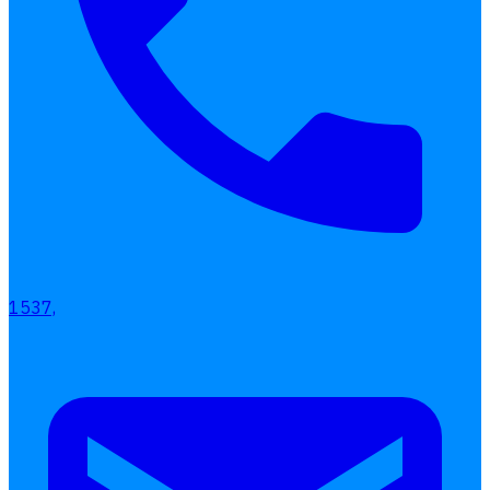
สรุปฐานภาษี อัตราภาษี วิธีจดทะเบียน และการยื่นแบบให้ถูกต้องตามกฎ
11/01
1
2
3
4
5
6
›
โปรแกรมเงินเดือน HumanSoft
ทดลองใช้ฟรี 30 วัน
ครบทุกฟังก์ชัน
1537,
บริการขึ้นระบบ ฟรี
ไม่มีค่าใช้จ่ายใดๆ ทั้งสิ้น
ยกเลิกเมื่อไหร่ก็ได้
ทดลองใช้งานฟรี