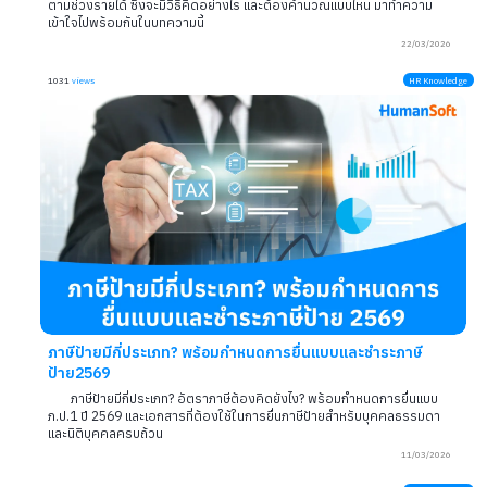
ยื่นภาษีไม่ทันจะเป็นอะไรไหม ต้องทำอย่างไรหากเลยกำหนด?
หากยื่นภาษีไม่ทัน อาจต้องเสียค่าปรับ ดอกเบี้ย และเสี่ยงถูกประเมินภา
ย้อนหลัง วิธีแก้ด่วนคือรีบยื่นภาษีย้อนหลังทันทีเพื่อลดค่าใช้จ่ายและปัญหา
อาจเกิดภายหลัง
08/04
1117
views
HR 