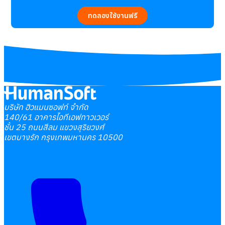
ยื่นภาษีบุคคลธรรมดาปี 2568 ต้องยื่นเมื่อไหร่ ใครบ้างที่ต้องยื่น พ
มาเช็กกำหนดเวลา เกณฑ์รายได้ และเอกสารที่ต้องเตรียมให้พร้อมก่อนยื่
21/01
439
views
HR 
บริษัท ฮิวแมนซอฟท์ จำกัด
140/61 อาคารไอทีเอฟทาวเวอร์
ชั้น 25 ถนนสีลม แขวงสุริยวงศ์
เขตบางรัก กรุงเทพมหานคร 10500
สรุปง่ายๆภาษีธุรกิจเฉพาะคืออะไร? ธุรกิจใดบ้างที่ต้องเสียภา
เจ้าของธุรกิจต้องรู้ ภาษีธุรกิจเฉพาะ คืออะไร ธุรกิจใดบ้างที่ต้องเสี