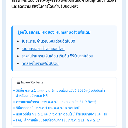
ออนไลน์ ฉบับปี 2026
คู่มือจับ
มือทำสำหรับนายจ้างและ HR
การจัดการภาษีเงินเดือนพนักงานเป็นหนึ่งในหน้าที่สำคัญของฝ่าย
บุคคล และเจ้าของกิจการ โดยเฉพาะในช่วงเปลี่ยนผ่านปีภาษี ที่ต้อ
จัดการทั้ง
ภ.ง.ด.1 (รายเดือน)
และ
ภ.ง.ด.1ก (รายปี)
บทความนี้จะสรุปขั้นตอนการยื่นภาษีออนไลน์บน RD Prep
ของกร
สรรพากร แบบ Step-by-step
เพื่อให้คุณยื่นภาษีได้ถูกต้อง ทันเ
และลดความเสี่ยงในการโดนค่าปรับย้อนหลัง
รู้จักโปรแกรม HR ของ HumanSoft เพิ่มเติม
โปรแกรมคำนวณเงินเดือนอัตโนมัติ