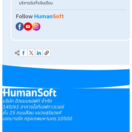
บริษัท ฮิวแมนซอฟท์ จำกัด
140/61 อาคารไอทีเอฟทาวเวอร์
ชั้น 25 ถนนสีลม แขวงสุริยวงศ์
เขตบางรัก กรุงเทพมหานคร 10500