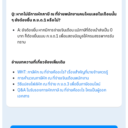
ขั้นตอนที่ 7 ไปที่เว็บไซต์ของกรมสรรพากร
จากนั้นให้เข้าเว็บไซต์
efiling.rd.go.th
เพื่อนำเข้าไฟล์ที่แปลงมาแล
เพื่อใช้ยื่นภาษีออนไลน์ได้เลย
ในส่วนของ วิธีการการยื่น
ภ.ง.ด.1ก
ผ่านโปรแกรม RD Prep นั้น ม
ขั้นตอนใกล้เคียงกับการยื่น ภ.ง.ด.1
โดยสามารถดูวิธีการอย่าง
ละเอียดได้ที่
>>
วิธียื่น ภ.ง.ด.1ก สำหรับ HR
สรุป วิธียื่น ภ.ง.ด.1 และ ภ.ง.ด.1ก ออนไล
สำหรับนายจ้างและ HR