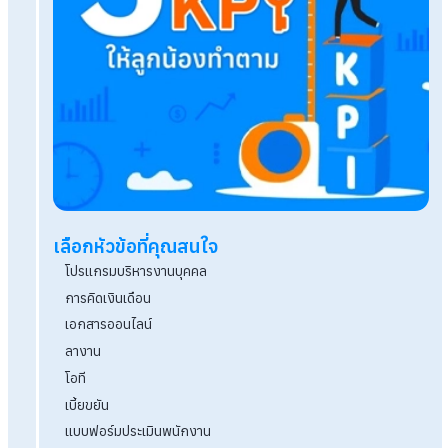
Tags:
ภงด 1 ก
เรื่องที่คุณอาจสนใจ
แจก! คำอวยพรวันวาเลนไทน์ ทั้งภาษาไทยและภาษาอ
พร้อมคำแปล
ตรุษจีน 2569 วันจ่าย-ไหว้-เที่ยว ตรงกับวันไหน ต้อ
บ้าง
เปลี่ยนโปรแกรม HR จาก On-Premise สู่ On Cloud 
ยังไง?