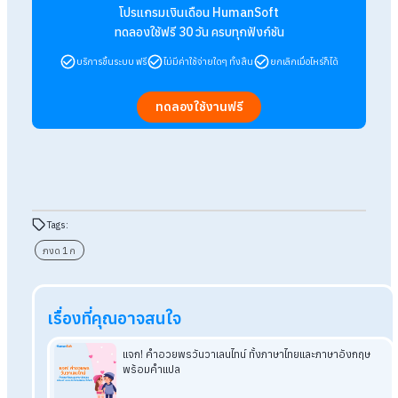
การยื่น ภ.ง.ด.1 และ ภ.ง.ด.1ก ออนไลน์ เป็นหน้าที่สำคัญที่นายจ้าง
และ HR ต้องทำอย่างถูกต้องและตรงเวลา โดยเริ่มจากความเข้าใจ
ความแตกต่างของแต่ละแบบ เตรียมไฟล์ข้อมูลจากโปรแกรมเงินเด
ให้พร้อม และยื่นผ่าน RD Prep ตามขั้นตอนอย่างเป็นระบบ เพื่อให้ก
บริหารภาษีเงินเดือนขององค์กรเป็นเรื่องง่ายและมั่นใจมากขึ้นในทุ
ภาษี
FAQ: คำถามที่พบบ่อยเกี่ยวกับการยื่น ภ.ง.ด. 1
และ ภ.ง.ด. 1ก
Q:
ภาษีหัก ณ ที่จ่ายคืออะไร?
A: ภาษีที่ผู้จ่ายเงิน เช่น นายจ้างหรือบริษัท หักไว้ล่วงหน้าจากเง
ได้ของผู้รับเงิน เช่น พนักงานหรือลูกจ้าง แล้วนำส่งให้กรม
สรรพากรตามกฎหมาย