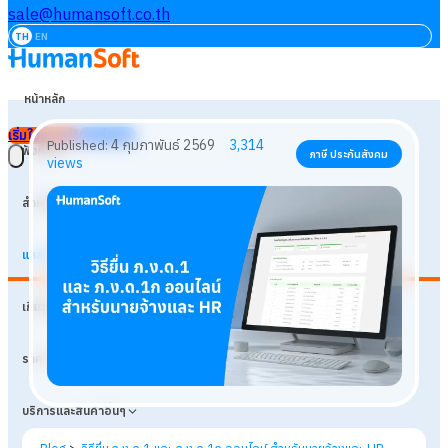
sale@humansoft.co.th
TH
EN
หน้าหลัก
เริ่มใช้งานฟรี
เข้าสู่ระบบ
ฟังก์ชัน
สำหรับธุรกิจ
แหล่งเรียนรู้
4 กุมภาพันธ์ 2569
3,314
Published:
ภาษี ประกันสังคม
เกี่ยวกับเรา
views
ราคา
บริการและสินค้าอื่นๆ