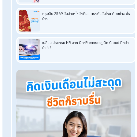
Q: หากไม่ยื่นแบบ ภ.ง.ด. 1 และ ภ.ง.ด. 1ก จะมีความผิดไหม?
A: หากไม่ยื่น ผู้จ่ายเงินต้องร่วมรับผิดกับผู้มีเงินได้ในการชำระภ
ตามจำนวนที่ไม่ได้หักและนำส่ง หรือส่วนที่ขาดไป แล้วแต่กรณี
กฎหมาย
Q: หากไม่มีการหักภาษี ณ ที่จ่ายพนักงานคนไหนเลยในเดือนน
ๆ ยังต้องยื่น ภ.ง.ด.1 หรือไม่?
A: ยังต้องยื่น หากมีการจ่ายเงินเดือน แม้ภาษีที่ต้องนำส่งเป็น 
บาท ก็ต้องยื่นแบบ ภ.ง.ด.1 เพื่อแสดงข้อมูลให้กรมสรรพากรร
ทราบ
อ่านบทความที่เกี่ยวข้องเพิ่มเติม
WHT: ภาษีหัก ณ ที่จ่ายคืออะไร? เรื่องสำคัญที่นายจ้างควรรู้
การคำนวณภาษีหัก ณ ที่จ่ายเงินเดือนพนักงาน