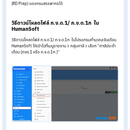
ต้องยื่นเมื่อไหร่ :
ยื่นปีละ 1 ครั้ง ภายในเดือนกุมภาพันธ์ของปี
ไป
ยื่นให้ใครบ้าง:
นายจ้างต้องแสดงรายชื่อและเงินได้ของ
พนักงาน "ทุกคน" ไม่ว่าพนักงานคนนั้นจะมีรายได้ถึงเกณฑ์ต้อ
เสียภาษีหรือไม่ก็ตาม
อ่านเพิ่มเติมได้ที่ >>
รู้จัก ภ.ง.ด.1 และภ.ง.ด.1ก ต่างกันอย่างไร? ต
ยื่นเมื่อไหร่
วิธีการการยื่น ภ.ง.ด.1
และ
ภ.ง.ด.1ก
ออนไลน์
ก่อนอื่นเลย ก่อนจะเข้าไปยื่นแบบภาษีผ่านโปรแกรม RD Prep ได้นั้
เจ้าของกิจการหรือ HR จำเป็นต้องมีไฟล์ ภ.ง.ด.1
หรือ
ภ.ง.ด.1ก
สำหรับโอนย้าย ซึ่ง
Human
Soft
เป็นโปรแกรมเงินเดือนที่สามาร
ดาวน์โหลดไฟล์ ภ.ง.ด.1 สกุล .txt เพื่อใช้กับโปรแกรมโอนย้ายข้อม