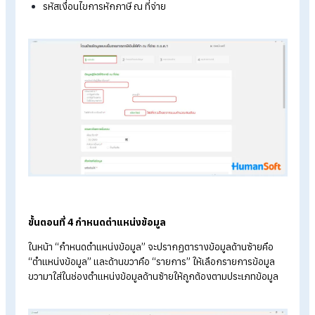
ขั้นตอนที่ 2 เลือกเมนู ภ.ง.ด.1
เลือก > ภ.ง.ด.1