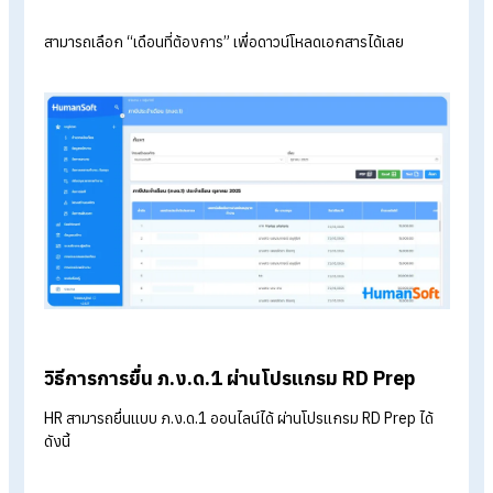
(RD Prep) ของกรมสรรพากรได้
วิธีดาวน์โหลดไฟล์ ภ.ง.ด.1/
ภ.ง.ด.1ก ใน
HumanSoft
วิธีดาวน์โหลดไฟล์ ภ.ง.ด.1/
ภ.ง.ด.1ก ในโปรแกรมคำนวณเงินเดื
HumanSoft ให้เข้าไปที่เมนูรายงาน > กลุ่มภาษี > เลือก “ภาษีประ
เดือน (ภงด.1 หรือ
ภ.ง.ด.1ก
)”