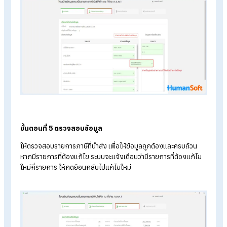
ขั้นตอนที่ 3 หน้าหลัก
ในส่วนของ “หน้าหลัก” ต้องกรอกข้อมูลของพนักงาน ดังนี้
เลขบัตรประจำตัวผู้เสียภาษีอากร
เลือกประเภทสาขา
สาขาที่ (ถ้ามี)
อัปโหลดไฟล์ ภ.ง.ด.1 ที่ดาวน์โหลดจาก
Humansoft
เลือกลำดับการยื่นแบบว่ายื่นปกติ หรือเลือกยื่นเพิ่มเติม
รหัสเงินได้
รหัสเงื่อนไขการหักภาษี ณ ที่จ่าย