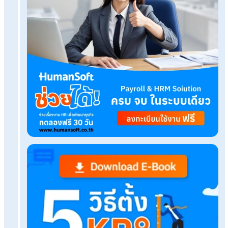
วิธีแปลงไฟล์หัก ณ ที่จ่าย ภ.ง.ด.3 เพื่อยื่นภาษีออนไลน์
Q&A ใบรับรองการหักภาษี ณ ที่จ่ายคืออะไร ใครเป็นผู้ออก
เอกสาร
โปรแกรมเงินเดือน HumanSoft
ทดลองใช้ฟรี 30 วัน
ครบทุกฟังก์ชัน
บริการขึ้นระบบ ฟรี
ไม่มีค่าใช้จ่ายใดๆ ทั้งสิ้น
ยกเลิกเมื่อไหร่ก็ได้
ทดลองใช้งานฟรี