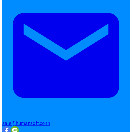
เลือกหัวข้อที่คุณสนใจ
โปรแกรมบริหารงานบุคคล
การคิดเงินเดือน
เอกสารออนไลน์
ลางาน
โอที
เบี้ยขยัน
sale@humansoft.co.th
แบบฟอร์มประเมินพนักงาน