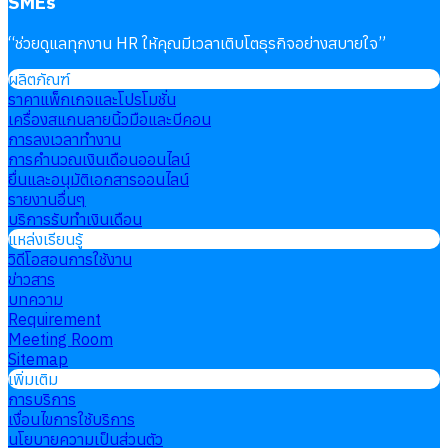
SMEs
“
ช่วยดูแลทุกงาน HR ให้คุณมีเวลาเติบโตธุรกิจอย่างสบายใจ
”
ผลิตภัณฑ์
ราคาแพ็กเกจและโปรโมชั่น
เครื่องสแกนลายนิ้วมือและบีคอน
การลงเวลาทำงาน
การคำนวณเงินเดือนออนไลน์
ยื่นและอนุมัติเอกสารออนไลน์
รายงานอื่นๆ
บริการรับทำเงินเดือน
แหล่งเรียนรู้
วิดีโอสอนการใช้งาน
ข่าวสาร
บทความ
Requirement
Meeting Room
Sitemap
เพิ่มเติม
การบริการ
เงื่อนไขการใช้บริการ
นโยบายความเป็นส่วนตัว