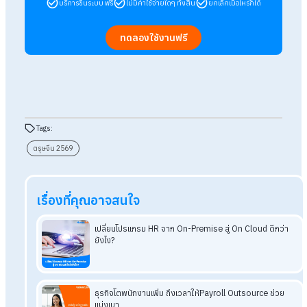
ห้ามให้ยืมเงิน :
ใครที่ให้ยืมเงินในวันนี้ จะมีคนมาขอยืมตลอดทั้
และควรเคลียร์หนี้สินให้จบก่อนวันตรุษจีนด้วย
สรุป ตรุษจีน 2569 วันจ่าย-ไหว้-เที่ยว ต
กับวันไหน ต้องทำอะไรบ้าง
ตรุษจีน 2569 เป็นช่วงเวลาแห่งการเริ่มต้นใหม่ที่สำคัญ โดยมีวันจ่
ตรงกับวันเสาร์ที่ 15 กุมภาพันธ์ วันไหว้ตรงกับวันอาทิตย์ที่ 16
กุมภาพันธ์ และวันเที่ยวหรือวันตรุษจีนตรงกับวันจันทร์ที่ 17
กุมภาพันธ์ การเตรียมของไหว้ให้ครบ ปฏิบัติตามลำดับพิธีอย่างถูก
ต้อง รวมถึงยึดถือข้อควรทำและข้อห้ามตามความเชื่อ จะช่วยเสริมสิ
มงคล ความมั่งคั่ง และความราบรื่นให้กับชีวิตตลอดปีใหม่จีนนี้
อ่านบทความที่เกี่ยวข้องเพิ่มเติม
ตรุษจีน2568 ประวัติความเป็นมาและความสำคัญวันจ่าย-ไหว้-