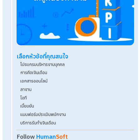
นับหนึ่งวันลาปีใหม่ จัดการโควตาง่าย ๆ ด้วยระบบล
ออนไลน์