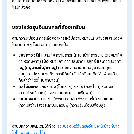
วันจ่าย ตรงกับวันเสาร์ที่ 15 กุมภาพันธ์ 2569 :
เป็นวันที่ต้
ออกไปจับจ่ายซื้อของไหว้ ทั้งเนื้อสัตว์ (ซาแซ/โหงวแซ) ผลไม้ 
เครื่องเซ่นไหว้ต่าง ๆ ก่อนที่ร้านค้าจะหยุดยาวในช่วงเทศกาล
วันไหว้ ตรงกับวันอาทิตย์ที่ 16 กุมภาพันธ์ 2569 :
วันแห่งก
แสดงความกตัญญู แบ่งการไหว้เป็น 3 ช่วง คือ ตอนเช้ามืดไหว้
เทพเจ้า (ป้ายเล่าเอี๊ย) ตอนสายไหว้บรรพบุรุษ (ป้ายแป๋บ้อ) และ
ตอนบ่ายไหว้ผีพี่น้องที่ล่วงลับ (ป้ายฮ่อเฮียตี๋) พร้อมจุดประทัดข
ไล่สิ่งชั่วร้าย
วันเที่ยว (วันตรุษจีน) ตรงกับวันจันทร์ที่ 17 กุมภาพันธ์ 2
:
วันขึ้นปีใหม่จีน หรือ "วันถือ" เป็นวันที่ทุกคนจะแต่งกายด้วย
เสื้อผ้าใหม่สีสันสดใส ออกไปท่องเที่ยว ไหว้ขอพรญาติผู้ใหญ่ แ
งดการทำบาปทั้งปวง
ขั้นตอนการไหว้ตรุษจีน
2569 และของไหว
มงคล
การไหว้ตรุษจีนไม่ใช่แค่การไหว้เจ้าทั่วไป แต่เป็นพิธีกรรมที่มีลำดับขั