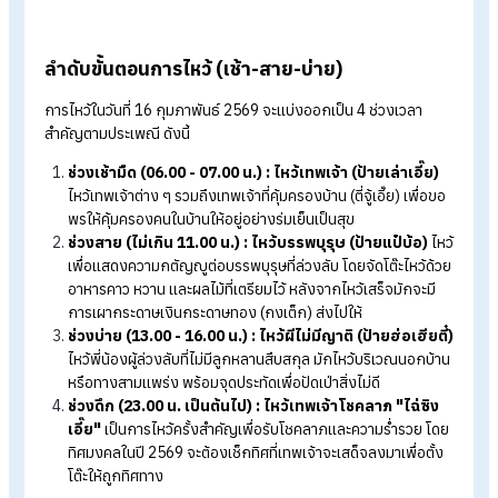
ตอนอย่างละเอียดตลอดทั้งวัน เพื่อความเป็นสิริมงคลและการเริ่มต้
ใหม่ที่มั่งคั่ง
ของไหว้ตรุษจีนมงคลที่ต้องเตรียม
ตามความเชื่อจีน การเลือกอาหารไหว้มีความหมายแฝงที่ช่วยเสริม
ในด้านต่าง ๆ โดยหลัก ๆ จะแบ่งเป็น
ของคาว :
ไก่
หมายถึง ความก้าวหน้าในหน้าที่การงาน (ต้องมาท
ตัว หัวถึงหาง)
เป็ด
หมายถึง ความสะอาด บริสุทธิ์ และความมั่งค
หมู (หมูสามชั้น/ขาหมู)
หมายถึง ความกินดีอยู่ดี ความอุดม
สมบูรณ์
ปลา
หมายถึง การมีกินมีใช้เหลือกินเหลือใช้ (พ้องเสี
กับคำว่า "อวี๋" ในภาษาจีน)
ผลไม้มงคล :
ส้มสีทอง (โชคลาภ) กล้วย (กวักโชค) สับปะรด
(ความโชคดีมาหา) และองุ่นแดง (ความเพิ่มพูน)
ขนมมงคล :
ขนมเข่ง (ความหวานชื่น ชีวิตราบรื่น) ขนมเทียน
(ความสว่างไสว) และขนมถ้วยฟู (ความรุ่งเรืองเฟื่องฟู)