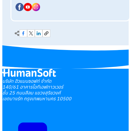
บริษัท ฮิวแมนซอฟท์ จำกัด
140/61 อาคารไอทีเอฟทาวเวอร์
ชั้น 25 ถนนสีลม แขวงสุริยวงศ์
เขตบางรัก กรุงเทพมหานคร 10500