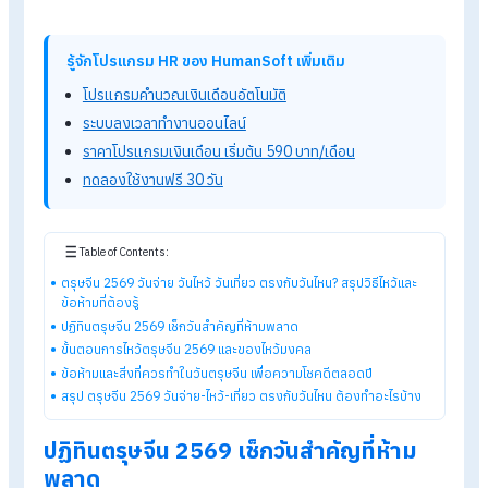
เที่ยว ตรงกับวันไหน? สรุปวิธี
ไหว้และข้อห้ามที่ต้องรู้
วันตรุษจีน
เป็นเทศกาลสำคัญของชาวไทยเชื้อสายจีน โดยแบ่งออก
เป็น 3
วันหลัก ได้แก่
วันจ่าย วันไหว้ และวันเที่ยว
ซึ่งในปี 2569
ตรง
วันที่ 17 กุมภาพันธ์ หลายคนกำลังค้นหาว่าวันจ่าย วันไหว้ วันเที่ยว
ตรงกับวันไหน
เพื่อเตรียมของไหว้ วางแผนหยุดงาน และจัดการธุร
ให้พร้อม บทความนี้สรุปวันสำคัญตรุษจีนแบบชัดเจน เข้าใจง่ายมาให
แล้ว
รู้จักโปรแกรม HR ของ HumanSoft เพิ่มเติม
โปรแกรมคำนวณเงินเดือนอัตโนมัติ
ระบบลงเวลาทำงานออนไลน์
ราคาโปรแกรมเงินเดือน เริ่มต้น 590 บาท/เดือน
ทดลองใช้งานฟรี 30 วัน