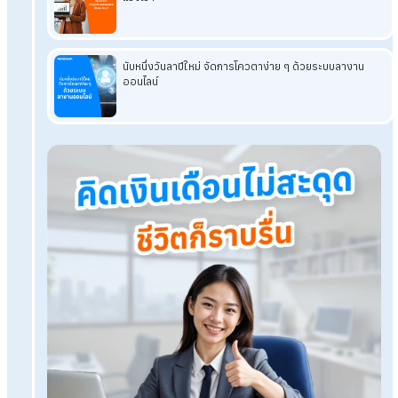
เที่ยว
รวมของไหว้ตรุษจีนเสริมสิริมงคล พร้อมวิธีแก้ปีชง 2568
ปีชง 2569 มีปีนักษัตรอะไรบ้าง? ต้องแก้ชงยังไง แก้ที่ไหน
สายมูห้ามพลาด! 8 เครื่องรางเรียกทรัพย์ ตั้งในร้านเสริมยอด
โปรแกรมเงินเดือน HumanSoft
ทดลองใช้ฟรี 30 วัน
ครบทุกฟังก์ชัน
บริการขึ้นระบบ ฟรี
ไม่มีค่าใช้จ่ายใดๆ ทั้งสิ้น
ยกเลิกเมื่อไหร่ก็ได้
ทดลองใช้งานฟรี