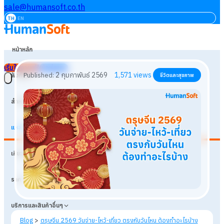
sale@humansoft.co.th
TH
EN
หน้าหลัก
เริ่มใช้งานฟรี
เข้าสู่ระบบ
ฟังก์ชัน
สำหรับธุรกิจ
แหล่งเรียนรู้
2 กุมภาพันธ์ 2569
1,571
views
Published:
ชีวิตและสุขภาพ
เกี่ยวกับเรา
ราคา
บริการและสินค้าอื่นๆ