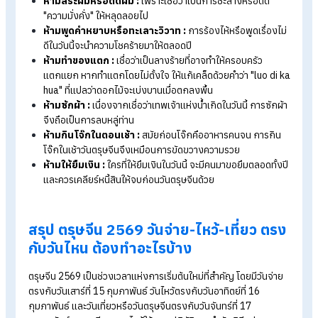
หรือทางสามแพร่ง พร้อมจุดประทัดเพื่อปัดเป่าสิ่งไม่ดี
ช่วงดึก (23.00 น. เป็นต้นไป) : ไหว้เทพเจ้าโชคลาภ "ไฉ่ซิ
เอี๊ย"
เป็นการไหว้ครั้งสำคัญเพื่อรับโชคลาภและความร่ำรวย โ
ทิศมงคลในปี 2569 จะต้องเช็กทิศที่เทพเจ้าจะเสด็จลงมาเพื่อตั
โต๊ะให้ถูกทิศทาง
ข้อห้ามและสิ่งที่ควรทำในวันตรุษจีน เพื่อ
ความโชคดีตลอดปี
ตามความเชื่อโบราณ วันตรุษจีนเปรียบเสมือนวันกำหนดโชคลาภข
ทั้งปี จึงมีข้อควรปฏิบัติและข้อห้ามสำคัญเพื่อความเป็นสิริมงคล ดังน
สิ่งที่ควรทำเพื่อรับทรัพย์
แต่งกายด้วยสีสดใส :
โดยเฉพาะ "สีแดง" ซึ่งเป็นสีแห่งความ
โชคดีและพลังอำนาจ