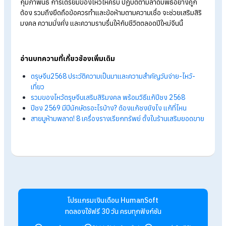
พูดแต่สิ่งดี ๆ :
กล่าวคำอวยพร "ซินเจียยู่อี่ ซินนี้ฮวดไช้" ต่อกั
เพื่อดึงดูดความเป็นมงคล
รวมตัวญาติมิตร :
รับประทานอาหารร่วมกันและมอบ "อั่งเปา"
เพื่อส่งต่อความมั่งคั่งในครอบครัว
ข้อห้ามสำคัญ (ถ้าไม่อยากอับโชค)
ห้ามสระผมหรือตัดผม :
เพราะเชื่อว่าเป็นการชะล้างหรือตัด
"ความมั่งคั่ง" ให้หลุดลอยไป
ห้ามพูดคำหยาบหรือทะเลาะวิวาท :
การร้องไห้หรือพูดเรื่อง
ดีในวันนี้จะนำความโชคร้ายมาให้ตลอดปี
ห้ามทำของแตก :
เชื่อว่าเป็นลางร้ายที่อาจทำให้ครอบครัว
แตกแยก หากทำแตกโดยไม่ตั้งใจ ให้แก้เคล็ดด้วยคำว่า "luo di
hua" ที่แปลว่าดอกไม้จะเบ่งบานเมื่อตกลงพื้น
ห้ามซักผ้า :
เนื่องจากเชื่อว่าเทพเจ้าแห่งน้ำเกิดในวันนี้ การซัก
จึงถือเป็นการลบหลู่ท่าน
ห้ามกินโจ๊กในตอนเช้า :
สมัยก่อนโจ๊กคืออาหารคนจน การกิ
โจ๊กในเช้าวันตรุษจีนจึงเหมือนการขัดขวางความรวย