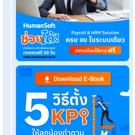
Tags:
ตรุษจีน 2569
เรื่องที่คุณอาจสนใจ
เปลี่ยนโปรแกรม HR จาก On-Premise สู่ On Cloud 
ยังไง?
ธุรกิจโตพนักงานเพิ่ม ถึงเวลาให้Payroll Outsource
แบ่งเบา