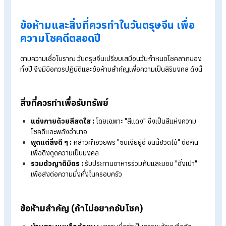
อ่านบทความเพิ่มเติมได้ที่ >>
รวมของไหว้วันตรุษจีน มีอะไรบ้างที่ข
ไม่ได้ พร้อมวิธีจัดโต๊ะ
ลำดับขั้นตอนการไหว้ (เช้า-สาย-บ่าย)
การไหว้ในวันที่ 16 กุมภาพันธ์ 2569 จะแบ่งออกเป็น 4 ช่วงเวลา
สำคัญตามประเพณี ดังนี้
ช่วงเช้ามืด (06.00 - 07.00 น.) : ไหว้เทพเจ้า (ป้ายเล่าเอี๊ย
ไหว้เทพเจ้าต่าง ๆ รวมถึงเทพเจ้าที่คุ้มครองบ้าน (ตี่จู้เอี๊ย) เพื่อ
พรให้คุ้มครองคนในบ้านให้อยู่อย่างร่มเย็นเป็นสุข
ช่วงสาย (ไม่เกิน 11.00 น.) : ไหว้บรรพบุรุษ (ป้ายแป๋บ้อ)
ไ
เพื่อแสดงความกตัญญูต่อบรรพบุรุษที่ล่วงลับ โดยจัดโต๊ะไหว้ด
อาหารคาว หวาน และผลไม้ที่เตรียมไว้ หลังจากไหว้เสร็จมักจะมี
การเผากระดาษเงินกระดาษทอง (กงเต็ก) ส่งไปให้
ช่วงบ่าย (13.00 - 16.00 น.) : ไหว้ผีไม่มีญาติ (ป้ายฮ่อเฮียต
ไหว้พี่น้องผู้ล่วงลับที่ไม่มีลูกหลานสืบสกุล มักไหว้บริเวณนอกบ