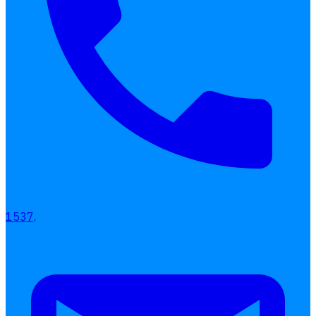
เลือกหัวข้อที่คุณสนใจ
โปรแกรมบริหารงานบุคคล
การคิดเงินเดือน
เอกสารออนไลน์
ลางาน
1537,
โอที
เบี้ยขยัน
แบบฟอร์มประเมินพนักงาน
บริการรับทำเงินเดือน