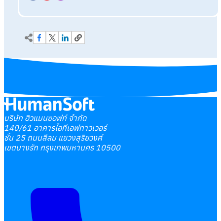
บริษัท ฮิวแมนซอฟท์ จำกัด
140/61 อาคารไอทีเอฟทาวเวอร์
ชั้น 25 ถนนสีลม แขวงสุริยวงศ์
เขตบางรัก กรุงเทพมหานคร 10500