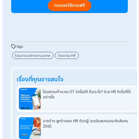
จึงต้องอาศัยเทคโนโลยีในการแก้ปัญหา ในโลกของการทำงานก็เช
กัน การใช้ โปรแกรมบริหารงานบุคคล HumanSoft นอกจากจะ
สามารถรองรับปัญหาการจัดการเอกสารของ HR ดังที่กล่าวมาได้แ
ยังมีข้อดีเพิ่มเติมอีกมากมาย ดังเช่น
• ระบบมีความยืดหยุ่น ตอบโจทย์ได้ในทุกๆ องค์กร
• มีฟังก์ชั่นหลากหลาย ครอบคลุมการทำงานของ HR
• ติดตั้งระบบและอัพเกรดได้ง่าย
• ข้อมูลมีความปลอดภัย
• คำนวณเงินเดือนอัตโนมัติ
• มีระบบการ
แจ้งเตือนอัจฉริยะ
• ระบบลงเวลาการทำงานออนไลน์ ถึง 14 แบบ
• ออกรายงานสำหรับผู้บริหารได้อย่างสะดวก
ดังนั้น โปรแกรมบริหารงานบุคคล HumanSoft จึงสำคัญกับการแ