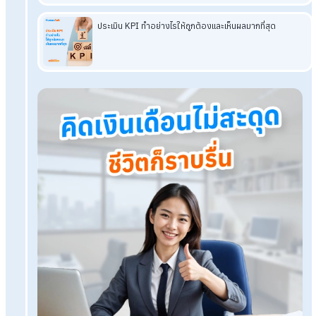
ปัญหางานเอกสารของ HR ได้อย่างมีประสิทธิภาพมากที่สุด
โปรแกรมเงินเดือน HumanSoft
ทดลองใช้ฟรี 30 วัน
ครบทุกฟังก์ชัน
บริการขึ้นระบบ ฟรี
ไม่มีค่าใช้จ่ายใดๆ ทั้งสิ้น
ยกเลิกเมื่อไหร่ก็ได้
ทดลองใช้งานฟรี
Tags: