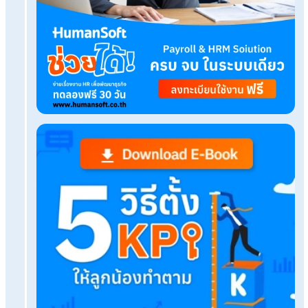
โปรแกรมบริหารงานบุคคล
โปรแกรม HR
เรื่องที่คุณอาจสนใจ
โปรแกรมคำนวณ OT อัตโนมัติ คืออะไร? ช่วย HR คิดโ
อย่างไร
นายจ้าง ลูกจ้างและ HR ต้องรู้! ลดเงินสมทบประกันส
2565
ประเมิน KPI ทำอย่างไรให้ถูกต้องและเห็นผลมากที่สุด