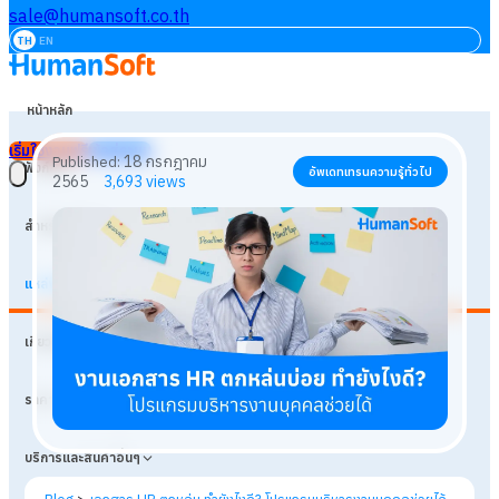
sale@humansoft.co.th
TH
EN
หน้าหลัก
เริ่มใช้งานฟรี
เข้าสู่ระบบ
ฟังก์ชัน
สำหรับธุรกิจ
แหล่งเรียนรู้
18 กรกฎาคม
Published:
อัพเดทเทรนความรู้ทั่วไป
เกี่ยวกับเรา
2565
3,693
views
ราคา
บริการและสินค้าอื่นๆ