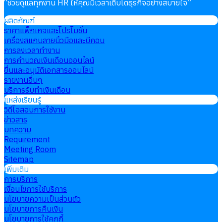
“
ช่วยดูแลทุกงาน HR ให้คุณมีเวลาเติบโตธุรกิจอย่างสบายใจ
”
ผลิตภัณฑ์
ราคาแพ็กเกจและโปรโมชั่น
เครื่องสแกนลายนิ้วมือและบีคอน
การลงเวลาทำงาน
การคำนวณเงินเดือนออนไลน์
ยื่นและอนุมัติเอกสารออนไลน์
รายงานอื่นๆ
บริการรับทำเงินเดือน
แหล่งเรียนรู้
วิดีโอสอนการใช้งาน
ข่าวสาร
บทความ
Requirement
Meeting Room
Sitemap
เพิ่มเติม
การบริการ
เงื่อนไขการใช้บริการ
นโยบายความเป็นส่วนตัว
นโยบายการคืนเงิน
นโยบายการใช้คุกกี้