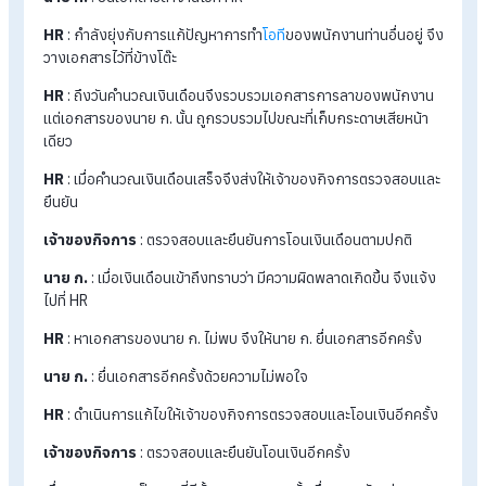
เมื่อ HR ในองค์กรที่ต้องวุ่นวายกับเอกสารและปัญหามากมายของ
พนักงานในองค์กรนั้น แน่นอนว่าปัญหาเอกสารตกหล่น สูญหายย่
มีโอกาสเกิดขึ้นบ่อยครั้ง
ตัวอย่างเช่น
นาย ก.
: เป็นพนักงานบริษัท เอบีซี ต้องการลาไปร่วมงานแต่งงาน
จำนวน 3 วัน
นาย ก.
: ยื่นเอกสารลางานไว้ที่ HR
HR
: กำลังยุ่งกับการแก้ปัญหาการทำ
โอที
ของพนักงานท่านอื่นอยู่ 
วางเอกสารไว้ที่ข้างโต๊ะ
HR
: ถึงวันคำนวณเงินเดือนจึงรวบรวมเอกสารการลาของพนักง
แต่เอกสารของนาย ก. นั้น ถูกรวบรวมไปขณะที่เก็บกระดาษเสียหน้
เดียว
HR
: เมื่อคำนวณเงินเดือนเสร็จจึงส่งให้เจ้าของกิจการตรวจสอบ