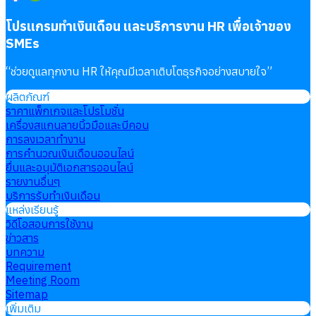
โปรแกรมทำเงินเดือน และบริการงาน HR เพื่อเจ้าของ
SMEs
“
ช่วยดูแลทุกงาน HR ให้คุณมีเวลาเติบโตธุรกิจอย่างสบายใจ
”
ผลิตภัณฑ์
ราคาแพ็กเกจและโปรโมชั่น
เครื่องสแกนลายนิ้วมือและบีคอน
การลงเวลาทำงาน
การคำนวณเงินเดือนออนไลน์
ยื่นและอนุมัติเอกสารออนไลน์
รายงานอื่นๆ
บริการรับทำเงินเดือน
แหล่งเรียนรู้
วิดีโอสอนการใช้งาน
ข่าวสาร
บทความ
Requirement
Meeting Room
Sitemap
เพิ่มเติม