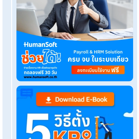
บริการขึ้นระบบ ฟรี
ไม่มีค่าใช้จ่ายใดๆ ทั้งสิ้น
ยกเลิกเมื่อไหร่ก็ได้
ทดลองใช้งานฟรี
Tags:
town hall คือ
เรื่องที่คุณอาจสนใจ
แจก 99 แคปชั่นทำงาน โหมดคนทำงานกวน ๆ เรียกไลก์
68