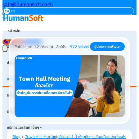
sale@humansoft.co.th
TH
EN
หน้าหลัก
เริ่มใช้งานฟรี
เข้าสู่ระบบ
ฟังก์ชัน
สำหรับธุรกิจ
แหล่งเรียนรู้
12 สิงหาคม 2568
972
views
Published:
ผู้นำและการพัฒนา
เกี่ยวกับเรา
ราคา
บริการและสินค้าอื่นๆ