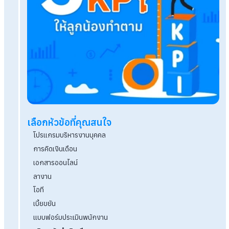
รวม 50 คีย์ลัด Excel ใช้คล่องเมื่อไหร่ งานไวเมื่อนั้น!
Burnout คืออะไร วิธีแก้ภาวะหมดไฟให้กลับมามีแพชช
การทำงาน