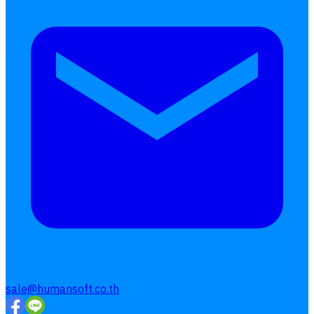
การคิดเงินเดือน
เอกสารออนไลน์
ลางาน
โอที
เบี้ยขยัน
แบบฟอร์มประเมินพนักงาน
บริการรับทำเงินเดือน
Follow
Human
Soft
sale@humansoft.co.th