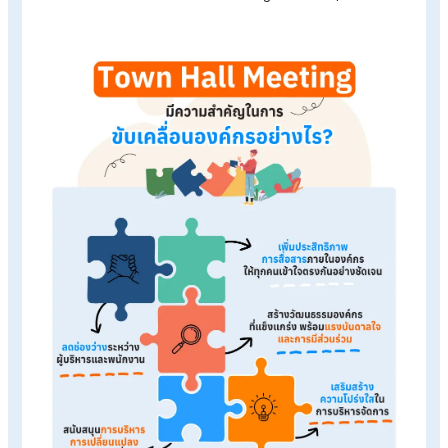
จัดสรรเวลาให้เพียงพอสำหรับการถาม-ตอบ โดยผู้บริหารควรตอบ
คำถามด้วยความโปร่งใส ตรงไปตรงมา และไม่หลีกเลี่ยงประเด็น เพื
สร้างความเชื่อมั่นและความไว้วางใจ
3.ใช้เครื่องมือช่วยกระตุ้นการมีส่วนร่วม
อาจใช้แอปพลิเคชันหรือแพลตฟอร์มออนไลน์ที่ให้พนักงานส่งคำถ
แบบไม่ระบุชื่อ ซึ่งช่วยให้พนักงานกล้าที่จะถามในเรื่องที่อาจเป็นคว
กังวลได้มากขึ้น
4.สรุปผลและติดตามผลอย่างต่อเนื่อง
หลังการประชุม ควรสรุปประเด็นสำคัญและแจ้งพนักงานถึงแนวท
การดำเนินงานในเรื่องที่พูดคุย เพื่อแสดงให้เห็นว่าเสียงของพนัก
ได้รับการรับฟังและมีผลต่อการเปลี่ยนแปลงจริง
Town Hall Meeting มีความสำคัญในก