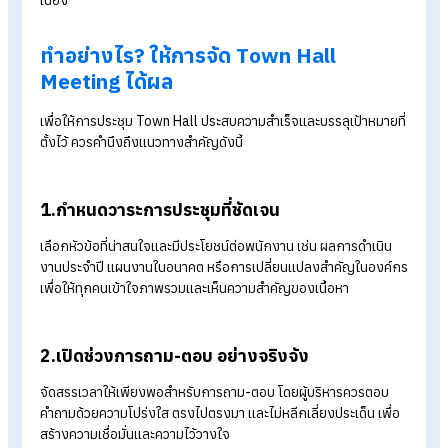
Town Hall Meeting คือเวทีสื่อสารสองทางที่ผู้บริหารไม่เพียงนำ
เสนอข้อมูล แต่ยังเปิดโอกาสให้พนักงานถาม แสดงความคิดเห็น แล
ส่วนร่วมอย่างใกล้ชิด
เนื้อหาที่นำเสนอ
เนื้อหาครอบคลุมกลยุทธ์องค์กร เป้าหมายระยะยาว และการ
เปลี่ยนแปลงสำคัญ พร้อมเปิดโอกาสให้พนักงานถาม-ตอบ แลก
เปลี่ยนความคิดเห็นอย่างตรงไปตรงมา และอภิปรายวัฒนธรรม
องค์กรกับค่านิยมหลัก
ความถี่ในการจัดการประชุม
Town Hall Meeting จัดขึ้นเป็นประจำ เช่น ทุกไตรมาส ครึ่งปี หรือ
ละครั้ง ขึ้นอยู่กับขนาดและลักษณะองค์กร เพื่อให้ทุกคนได้รับข้อมู
สำคัญ อัปเดตทิศทาง และมีส่วนร่วมในการขับเคลื่อนองค์กรอย่างต
เนื่อง