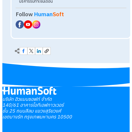
บริษัท ฮิวแมนซอฟท์ จำกัด
140/61 อาคารไอทีเอฟทาวเวอร์
ชั้น 25 ถนนสีลม แขวงสุริยวงศ์
เขตบางรัก กรุงเทพมหานคร 10500