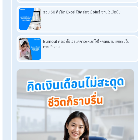
ระดับแลกเปลี่ยนความคิดเห็นอย่างเปิดเผย ผ่านสื่อสารสองทางทั้ง
ออนไลน์และออนไซต์ แนวทางการจัด Town Hall Meeting ได้ผล
ได้แก่
กำหนดวาระการประชุมที่ชัดเจน เปิดช่วงการถาม-ตอบ อย่าง
จริงจัง
ใช้เครื่องมือช่วยกระตุ้นการมีส่วนร่วม และสรุปผลและติดต
ผลอย่างต่อเนื่อง
ทั้งนี้การประชุมดังกล่าวมีความสำคัญต่อการขับเคลื่อนองค์กร คือ
เพิ่มประสิทธิภาพการสื่อสารภายในองค์กร ลดช่องว่างระหว่างผู้
บริหารและพนักงาน สร้างวัฒนธรรมองค์กรที่แข็งแกร่ง เสริมสร้
ความโปร่งใส และสนับสนุนการบริหาร
โปรแกรมเงินเดือน HumanSoft
ทดลองใช้ฟรี 30 วัน
ครบทุกฟังก์ชัน