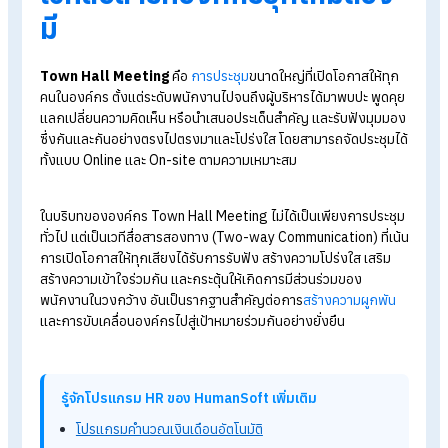
7 วิธีสร้างความผูกพันในองค์กร สร้างวัฒนธรรมองค์กรให้เข้
แข็ง
วางแผนการฝึกอบรมให้พนักงาน ด้วยโปรแกรมบริหารงานบุ
Career Path คืออะไร? วางแผนเตรียมตัวอย่างไรให้ก้าวหน้า
On the Job Training:OJTคืออะไร?ขั้นตอนและความสำคัญใ
การทำงาน
Town Hall Meeting คืออะไร
เวทีสื่อสารที่องค์กรยุคใหม่ต้อ
มี
Town Hall Meeting
คือ
การประชุม
ขนาดใหญ่ที่เปิดโอกาสให้ท
คนในองค์กร ตั้งแต่ระดับพนักงานไปจนถึงผู้บริหารได้มาพบปะ พูด
แลกเปลี่ยนความคิดเห็น หรือนำเสนอประเด็นสำคัญ และรับฟังมุม
ซึ่งกันและกันอย่างตรงไปตรงมาและโปร่งใส โดยสามารถจัดประชุม
ทั้งแบบ Online และ On-site ตามความเหมาะสม