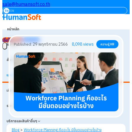
sale@humansoft.co.th
TH
EN
หน้าหลัก
เริ่มใช้งานฟรี
เข้าสู่ระบบ
ฟังก์ชัน
สำหรับธุรกิจ
แหล่งเรียนรู้
29 พฤศจิกายน 2566
8,098
views
Published:
ความรู้ HR
เกี่ยวกับเรา
ราคา
บริการและสินค้าอื่นๆ