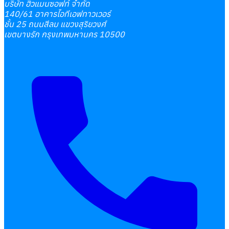
บริษัท ฮิวแมนซอฟท์ จำกัด
140/61 อาคารไอทีเอฟทาวเวอร์
ชั้น 25 ถนนสีลม แขวงสุริยวงศ์
เขตบางรัก กรุงเทพมหานคร 10500
เลือกหัวข้อที่คุณสนใจ
โปรแกรมบริหารงานบุคคล
การคิดเงินเดือน
เอกสารออนไลน์
ลางาน
โอที