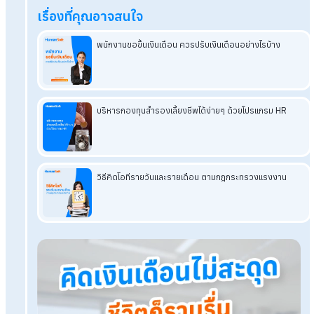
ทิศทางธุรกิจได้อย่างชัดเจน และวิเคราะห์ออกมาให้ได้ว่าองค์กร
ต้องการคนแบบไหน ปัจจุบันมีความพร้อมแค่ไหน เพื่อให้ Workfor
Planning ประสบความสำเร็จและเติบโตไปพร้อมกับองค์กรต่อไป
โปรแกรมเงินเดือน HumanSoft
ทดลองใช้ฟรี 30 วัน
ครบทุกฟังก์ชัน
บริการขึ้นระบบ ฟรี
ไม่มีค่าใช้จ่ายใดๆ ทั้งสิ้น
ยกเลิกเมื่อไหร่ก็ได้
ทดลองใช้งานฟรี