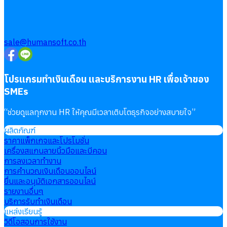
sale@humansoft.co.th
โปรแกรมทำเงินเดือน และบริการงาน HR เพื่อเจ้าของ
SMEs
“
ช่วยดูแลทุกงาน HR ให้คุณมีเวลาเติบโตธุรกิจอย่างสบายใจ
”
ผลิตภัณฑ์
ราคาแพ็กเกจและโปรโมชั่น
เครื่องสแกนลายนิ้วมือและบีคอน
การลงเวลาทำงาน
การคำนวณเงินเดือนออนไลน์
ยื่นและอนุมัติเอกสารออนไลน์
รายงานอื่นๆ
บริการรับทำเงินเดือน
แหล่งเรียนรู้
วิดีโอสอนการใช้งาน