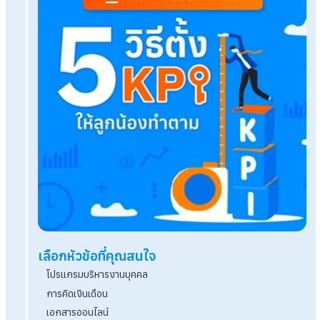
วิธีคิดโอทีรายวันและรายเดือน ตามกฎกระทรวงแรง