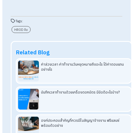
สรุปแล้ว HROD คือการพัฒนาทรัพยากรมนุษย์และองค์กร เน้นภ
รวมของกระบวนการทำงานเป็นทีมหรือโครงสร้างองค์กร เป็นกระ
บวนการพัฒนาทั้งบุคลากรและองค์กรให้มีประสิทธิภาพสามารถปร
ตัวให้เข้ากับการเปลี่ยนแปลงได้
โดย HROD
มีความสำคัญกับองค์กรในด้านของการพัฒนาระบบ ไม่
จะเป็นงาน HRM
หรือ HRD
เน้นมองภาพรวมขององค์กรเป็นหลัก เพ
ให้องค์กรสามารถพัฒนาได้อย่างมีประสิทธิภาพ
HumanSoft Payroll & HR Solution
Try Free 30 days
All HR's functions
Free setup service.
No expenses at all.
Dismiss at any time.