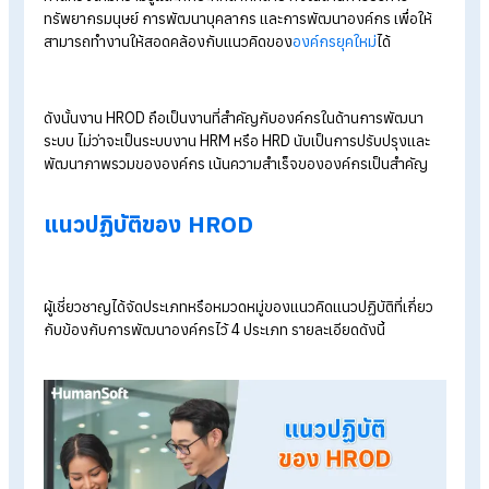
Explore HumanSoft HR software
Automated payroll software
Online time-attendance system
Payroll software pricing from THB 590/month
Start a free 30-day trial
ความสำคัญของ HROD
งาน HROD คือการนำ
HRD
กับ
HRM
มารวมกัน เป็นกระบวนการที่
เกี่ยวข้องกับทรัพยากรมนุษย์ แต่ HROD จะมีความครอบคลุมมากก
โดยมุ่งเน้นไปที่การพัฒนาทั้งบุคลากรและองค์กร โดยปัจจุบัน HR ถ
คาดหวังให้มีความรู้และทักษะที่หลากหลาย ทั้งในด้านการบริหาร
ทรัพยากรมนุษย์ การพัฒนาบุคลากร และการพัฒนาองค์กร เพื่อให
สามารถทำงานให้สอดคล้องกับแนวคิดของ
องค์กรยุคใหม่
ได้