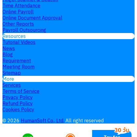
Time Attendance
Online Payroll
Online Document Approval
Other Reports
Payroll Outsourcing
Resources
Tutorial Videos
News
Blog
Requirement
Meeting Room
Sitemap
More
Services
Terms of Service
Privacy Policy
Refund Policy
Cookies Policy
©
2026
HumanSoft Co., Ltd.
All right reserved