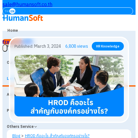
sale@humansoft.co.th
TH
EN
Home
Free Trial
Login
Features
Our Customers
Learning
March 3, 2024
6,808
views
Published:
HR Knowledge
About
Prices
Others Service