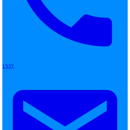
การคิดเงินเดือน
เอกสารออนไลน์
ลางาน
โอที
เบี้ยขยัน
แบบฟอร์มประเมินพนักงาน
บริการรับทำเงินเดือน
1537,
Follow
Human
Soft