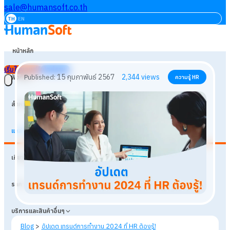
sale@humansoft.co.th
TH
EN
หน้าหลัก
เริ่มใช้งานฟรี
เข้าสู่ระบบ
ฟังก์ชัน
สำหรับธุรกิจ
แหล่งเรียนรู้
15 กุมภาพันธ์ 2567
2,344
views
Published:
ความรู้ HR
เกี่ยวกับเรา
ราคา
บริการและสินค้าอื่นๆ