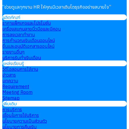
“
ช่วยดูแลทุกงาน HR ให้คุณมีเวลาเติบโตธุรกิจอย่างสบายใจ
”
ผลิตภัณฑ์
ราคาแพ็กเกจและโปรโมชั่น
เครื่องสแกนลายนิ้วมือและบีคอน
การลงเวลาทำงาน
การคำนวณเงินเดือนออนไลน์
ยื่นและอนุมัติเอกสารออนไลน์
รายงานอื่นๆ
บริการรับทำเงินเดือน
แหล่งเรียนรู้
วิดีโอสอนการใช้งาน
ข่าวสาร
บทความ
Requirement
Meeting Room
Sitemap
เพิ่มเติม
การบริการ
เงื่อนไขการใช้บริการ
นโยบายความเป็นส่วนตัว
นโยบายการคืนเงิน