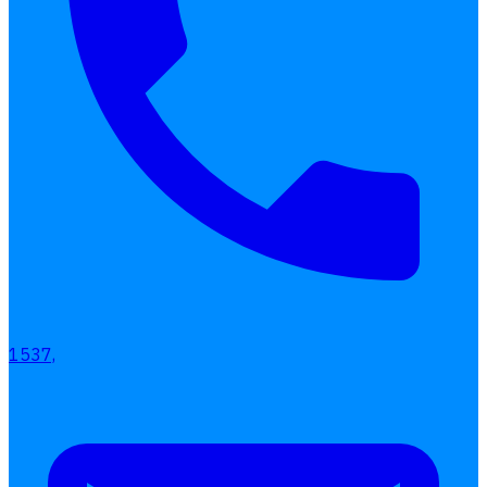
เลือกหัวข้อที่คุณสนใจ
โปรแกรมบริหารงานบุคคล
การคิดเงินเดือน
เอกสารออนไลน์
ลางาน
1537,
โอที
เบี้ยขยัน
แบบฟอร์มประเมินพนักงาน
บริการรับทำเงินเดือน