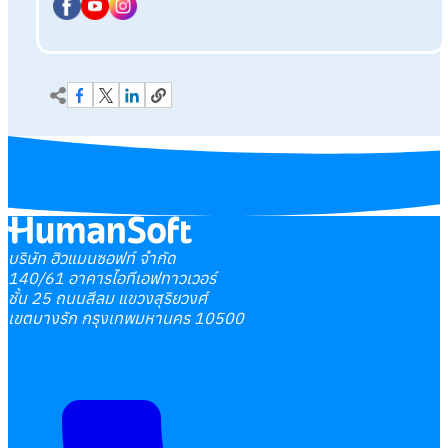
บริษัท ฮิวแมนซอฟท์ จำกัด
140/61 อาคารไอทีเอฟทาวเวอร์
ชั้น 25 ถนนสีลม แขวงสุริยวงศ์
เขตบางรัก กรุงเทพมหานคร 10500