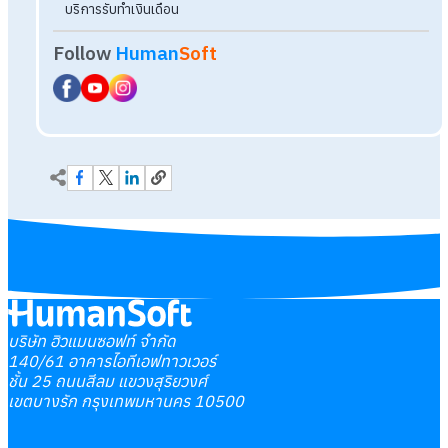
บริษัท ฮิวแมนซอฟท์ จำกัด
140/61 อาคารไอทีเอฟทาวเวอร์
ชั้น 25 ถนนสีลม แขวงสุริยวงศ์
เขตบางรัก กรุงเทพมหานคร 10500