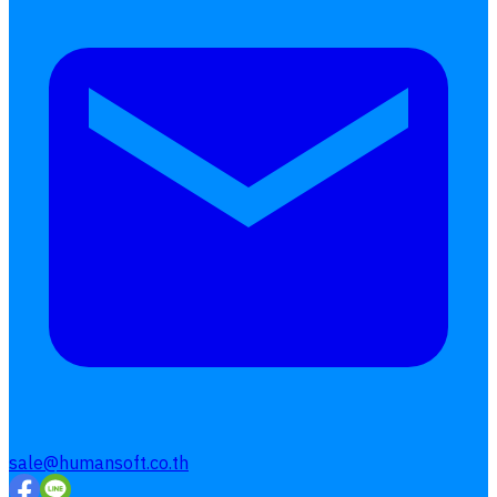
เบี้ยขยัน
แบบฟอร์มประเมินพนักงาน
บริการรับทำเงินเดือน
Follow
Human
Soft
sale@humansoft.co.th