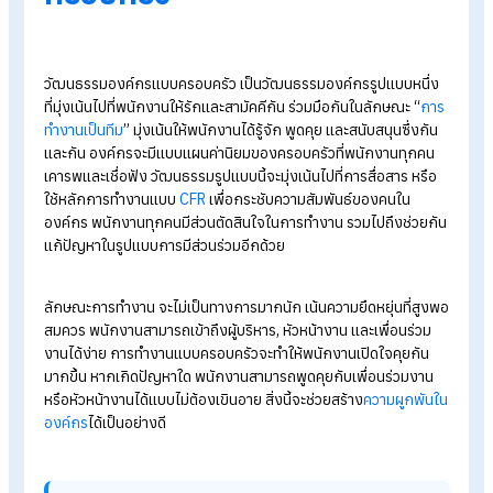
แข็ง
6 วิธี สร้างความสุขในการทำงาน
4 วิธีสร้างบรรยากาศดีๆ ในองค์กร โดยการบริหารจัดการ
ทรัพยากรมนุษย์ (HRM)
Checklistวัฒนธรรมองค์กรแบบไหนที่ดึงดูดใจคนเก่ง พร้อม
ตัวอย่าง
รู้จักกับ “วัฒนธรรมองค์กรแ
ครอบครัว”
วัฒนธรรมองค์กรแบบครอบครัว เป็นวัฒนธรรมองค์กรรูปแบบหนึ่
ที่มุ่งเน้นไปที่พนักงานให้รักและสามัคคีกัน ร่วมมือกันในลักษณะ “
ก
ทำงานเป็นทีม
” มุ่งเน้นให้พนักงานได้รู้จัก พูดคุย และสนับสนุนซึ่งก
และกัน องค์กรจะมีแบบแผนค่านิยมของครอบครัวที่พนักงานทุกค
เคารพและเชื่อฟัง วัฒนธรรมรูปแบบนี้จะมุ่งเน้นไปที่การสื่อสาร หรื