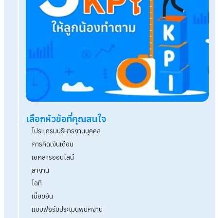
กยศ. หักเงินเดือน กับข้อกฎหมายที่นายจ้างควรรู้