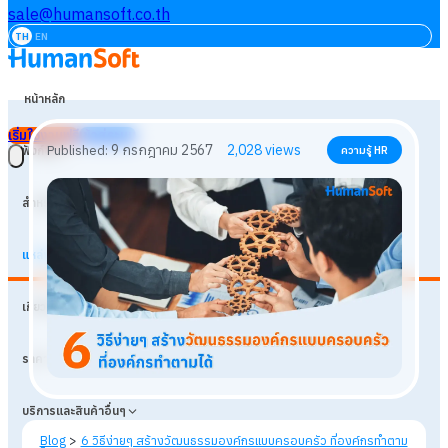
sale@humansoft.co.th
TH
EN
หน้าหลัก
เริ่มใช้งานฟรี
เข้าสู่ระบบ
ฟังก์ชัน
สำหรับธุรกิจ
แหล่งเรียนรู้
9 กรกฎาคม 2567
2,028
views
Published:
ความรู้ HR
เกี่ยวกับเรา
ราคา
บริการและสินค้าอื่นๆ