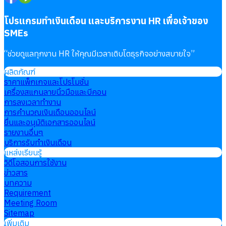
โปรแกรมทำเงินเดือน และบริการงาน HR เพื่อเจ้าของ
SMEs
“
ช่วยดูแลทุกงาน HR ให้คุณมีเวลาเติบโตธุรกิจอย่างสบายใจ
”
ผลิตภัณฑ์
ราคาแพ็กเกจและโปรโมชั่น
เครื่องสแกนลายนิ้วมือและบีคอน
การลงเวลาทำงาน
การคำนวณเงินเดือนออนไลน์
ยื่นและอนุมัติเอกสารออนไลน์
รายงานอื่นๆ
บริการรับทำเงินเดือน
แหล่งเรียนรู้
วิดีโอสอนการใช้งาน
ข่าวสาร
บทความ
Requirement
Meeting Room
Sitemap
เพิ่มเติม