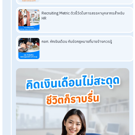
องค์กรแบบครอบครัว มุ่งเน้นไปที่ความสัมพันธ์ขององค์กรกับ
พนักงานเป็นส่วนใหญ่ การทำงานก็จะมีความยืดหยุ่นสูง ไม่เป็น
ทางการมากนัก ส่งผลให้พนักงานสามารถเข้าถึงหัวหน้างาน และพ
คุยถึงปัญหาที่พบได้ง่ายมากขึ้น การสร้างวัฒนธรรมองค์กรแบบ
ครอบครัวนี้ จะช่วยสร้างบรรยากาศการทำงานให้น่าอยู่และสามาร
สร้างความประทับใจให้กับพนักงานได้อย่างแน่นอน
โปรแกรมเงินเดือน HumanSoft
ทดลองใช้ฟรี 30 วัน
ครบทุกฟังก์ชัน
บริการขึ้นระบบ ฟรี
ไม่มีค่าใช้จ่ายใดๆ ทั้งสิ้น
ยกเลิกเมื่อไหร่ก็ได้
ทดลองใช้งานฟรี