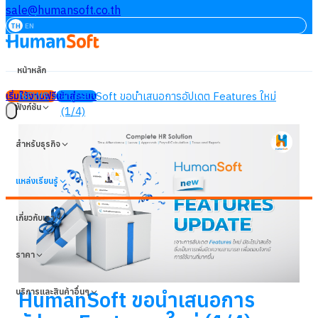
sale@humansoft.co.th
TH
EN
หน้าหลัก
NEWS
HumanSoft ขอนำเสนอการอัปเดต Features ใหม่
เริ่มใช้งานฟรี
เข้าสู่ระบบ
ฟังก์ชัน
(1/4)
สำหรับธุรกิจ
แหล่งเรียนรู้
เกี่ยวกับเรา
ราคา
บริการและสินค้าอื่นๆ
HumanSoft ขอนำเสนอการ