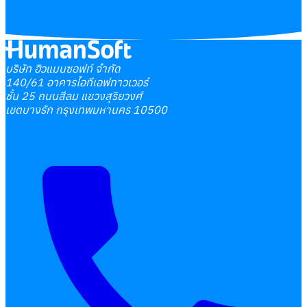
บริษัท ฮิวแมนซอฟท์ จำกัด
140/61 อาคารไอทีเอฟทาวเวอร์
ชั้น 25 ถนนสีลม แขวงสุริยวงศ์
เขตบางรัก กรุงเทพมหานคร 10500