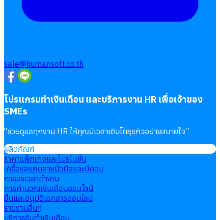
sale@humansoft.co.th
โปรแกรมทำเงินเดือน และบริการงาน HR เพื่อเจ้าของ
SMEs
“
ช่วยดูแลทุกงาน HR ให้คุณมีเวลาเติบโตธุรกิจอย่างสบายใจ
”
ผลิตภัณฑ์
ราคาแพ็กเกจและโปรโมชั่น
เครื่องสแกนลายนิ้วมือและบีคอน
การลงเวลาทำงาน
การคำนวณเงินเดือนออนไลน์
ยื่นและอนุมัติเอกสารออนไลน์
รายงานอื่นๆ
บริการรับทำเงินเดือน