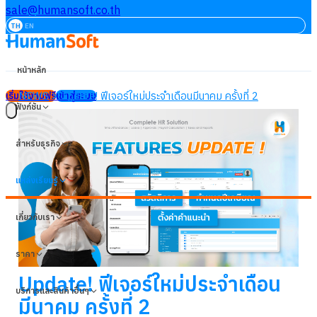
sale@humansoft.co.th
TH
EN
หน้าหลัก
NEWS
Update! ฟีเจอร์ใหม่ประจำเดือนมีนาคม ครั้งที่ 2
เริ่มใช้งานฟรี
เข้าสู่ระบบ
ฟังก์ชัน
สำหรับธุรกิจ
แหล่งเรียนรู้
เกี่ยวกับเรา
ราคา
Update! ฟีเจอร์ใหม่ประจำเดือน
บริการและสินค้าอื่นๆ
มีนาคม ครั้งที่ 2