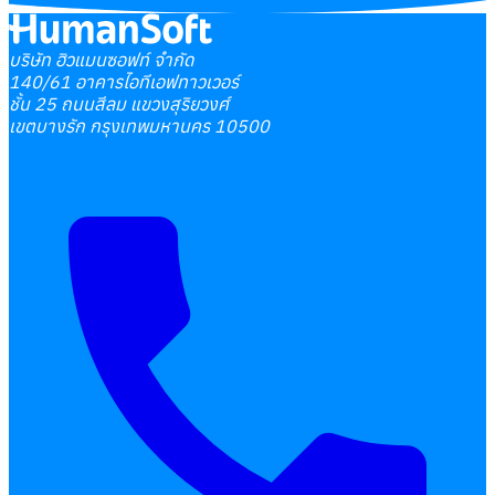
บริษัท ฮิวแมนซอฟท์ จำกัด
140/61 อาคารไอทีเอฟทาวเวอร์
ชั้น 25 ถนนสีลม แขวงสุริยวงศ์
เขตบางรัก กรุงเทพมหานคร 10500