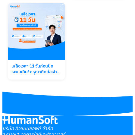
เหลือเวลา 11 วันก่อนปิด
ระบบเดิม! กรุณาติดต่อเจ้า
หน้าที่เพื่อเปลี่ยนระบบ
คำนวณเงินเดือนใหม่
บริษัท ฮิวแมนซอฟท์ จำกัด
140/61 อาคารไอทีเอฟทาวเวอร์