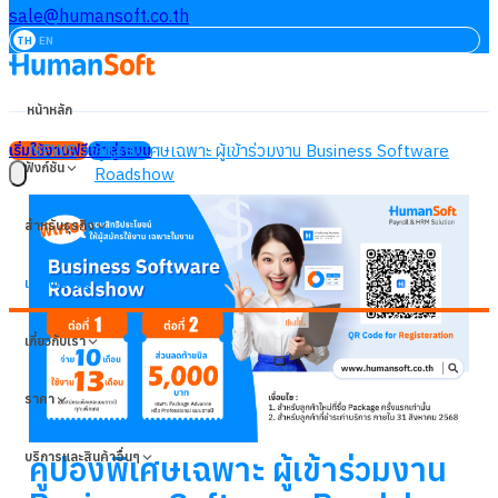
sale@humansoft.co.th
TH
EN
หน้าหลัก
NEWS
คูปองพิเศษเฉพาะ ผู้เข้าร่วมงาน Business Software
เริ่มใช้งานฟรี
เข้าสู่ระบบ
ฟังก์ชัน
Roadshow
สำหรับธุรกิจ
แหล่งเรียนรู้
เกี่ยวกับเรา
ราคา
บริการและสินค้าอื่นๆ
คูปองพิเศษเฉพาะ ผู้เข้าร่วมงาน