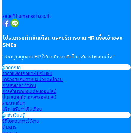
sale@humansoft.co.th
โปรแกรมทำเงินเดือน และบริการงาน HR เพื่อเจ้าของ
SMEs
“
ช่วยดูแลทุกงาน HR ให้คุณมีเวลาเติบโตธุรกิจอย่างสบายใจ
”
ผลิตภัณฑ์
ราคาแพ็กเกจและโปรโมชั่น
เครื่องสแกนลายนิ้วมือและบีคอน
การลงเวลาทำงาน
การคำนวณเงินเดือนออนไลน์
ยื่นและอนุมัติเอกสารออนไลน์
รายงานอื่นๆ
บริการรับทำเงินเดือน
แหล่งเรียนรู้
วิดีโอสอนการใช้งาน
ข่าวสาร
บทความ