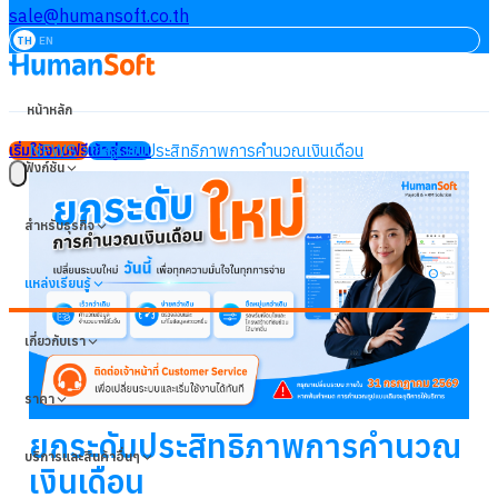
sale@humansoft.co.th
TH
EN
หน้าหลัก
NEWS
ยกระดับประสิทธิภาพการคำนวณเงินเดือน
เริ่มใช้งานฟรี
เข้าสู่ระบบ
ฟังก์ชัน
สำหรับธุรกิจ
แหล่งเรียนรู้
เกี่ยวกับเรา
ราคา
ยกระดับประสิทธิภาพการคำนวณ
บริการและสินค้าอื่นๆ
เงินเดือน