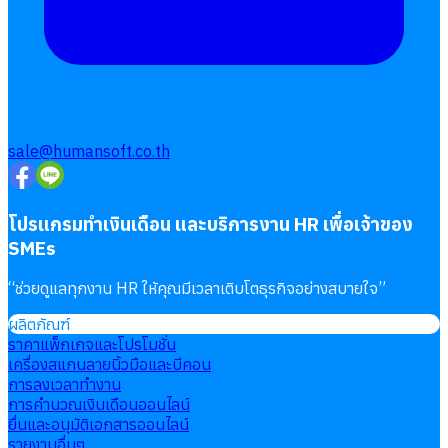
sale@humansoft.co.th
โปรแกรมทำเงินเดือน และบริการงาน HR เพื่อเจ้าของ
SMEs
“
ช่วยดูแลทุกงาน HR ให้คุณมีเวลาเติบโตธุรกิจอย่างสบายใจ
”
ผลิตภัณฑ์
ราคาแพ็กเกจและโปรโมชั่น
เครื่องสแกนลายนิ้วมือและบีคอน
การลงเวลาทำงาน
การคำนวณเงินเดือนออนไลน์
ยื่นและอนุมัติเอกสารออนไลน์
รายงานอื่นๆ