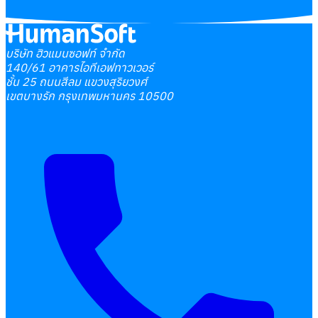
บริษัท ฮิวแมนซอฟท์ จำกัด
140/61 อาคารไอทีเอฟทาวเวอร์
ชั้น 25 ถนนสีลม แขวงสุริยวงศ์
เขตบางรัก กรุงเทพมหานคร 10500