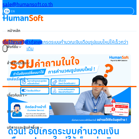
sale@humansoft.co.th
TH
EN
หน้าหลัก
NEWS
ด่วน! อัปเกรดระบบคำนวณเงินเดือนรูปแบบใหม่ให้เร็วกว่า
เริ่มใช้งานฟรี
เข้าสู่ระบบ
ฟังก์ชัน
เดิม
สำหรับธุรกิจ
แหล่งเรียนรู้
เกี่ยวกับเรา
ราคา
บริการและสินค้าอื่นๆ
ด่วน! อัปเกรดระบบคำนวณเงิน