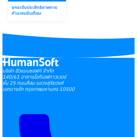
ยกระดับประสิทธิภาพการ
คำนวณเงินเดือน
บริษัท ฮิวแมนซอฟท์ จำกัด
140/61 อาคารไอทีเอฟทาวเวอร์
ชั้น 25 ถนนสีลม แขวงสุริยวงศ์
เขตบางรัก กรุงเทพมหานคร 10500