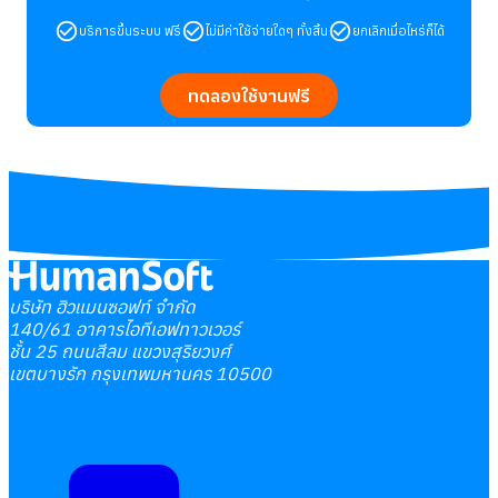
บริการขึ้นระบบ ฟรี
ไม่มีค่าใช้จ่ายใดๆ ทั้งสิ้น
ยกเลิกเมื่อไหร่ก็ได้
ทดลองใช้งานฟรี
บริษัท ฮิวแมนซอฟท์ จำกัด
140/61 อาคารไอทีเอฟทาวเวอร์
ชั้น 25 ถนนสีลม แขวงสุริยวงศ์
เขตบางรัก กรุงเทพมหานคร 10500