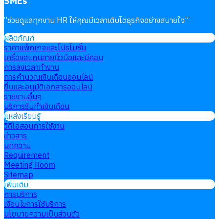
SMEs
“
ช่วยดูแลทุกงาน HR ให้คุณมีเวลาเติบโตธุรกิจอย่างสบายใจ
”
ผลิตภัณฑ์
ราคาแพ็กเกจและโปรโมชั่น
เครื่องสแกนลายนิ้วมือและบีคอน
การลงเวลาทำงาน
การคำนวณเงินเดือนออนไลน์
ยื่นและอนุมัติเอกสารออนไลน์
รายงานอื่นๆ
บริการรับทำเงินเดือน
แหล่งเรียนรู้
วิดีโอสอนการใช้งาน
ข่าวสาร
บทความ
Requirement
Meeting Room
Sitemap
เพิ่มเติม
การบริการ
เงื่อนไขการใช้บริการ
นโยบายความเป็นส่วนตัว