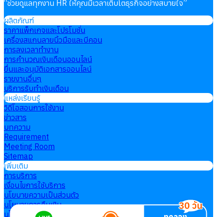
“
ช่วยดูแลทุกงาน HR ให้คุณมีเวลาเติบโตธุรกิจอย่างสบายใจ
”
ผลิตภัณฑ์
ราคาแพ็กเกจและโปรโมชั่น
เครื่องสแกนลายนิ้วมือและบีคอน
การลงเวลาทำงาน
การคำนวณเงินเดือนออนไลน์
ยื่นและอนุมัติเอกสารออนไลน์
รายงานอื่นๆ
บริการรับทำเงินเดือน
แหล่งเรียนรู้
วิดีโอสอนการใช้งาน
ข่าวสาร
บทความ
Requirement
Meeting Room
Sitemap
เพิ่มเติม
การบริการ
เงื่อนไขการใช้บริการ
นโยบายความเป็นส่วนตัว
นโยบายการคืนเงิน
นโยบายการใช้คุกกี้