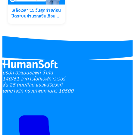
เหลือเวลา 15 วันสุดท้ายก่อน
ปิดระบบคำนวณเงินเดือน
เดิม
บริษัท ฮิวแมนซอฟท์ จำกัด
140/61 อาคารไอทีเอฟทาวเวอร์
ชั้น 25 ถนนสีลม แขวงสุริยวงศ์
เขตบางรัก กรุงเทพมหานคร 10500