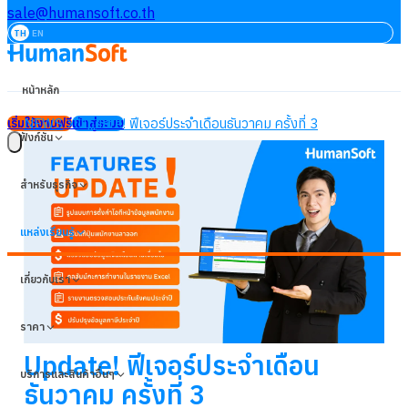
sale@humansoft.co.th
TH
EN
หน้าหลัก
NEWS
Update! ฟีเจอร์ประจำเดือนธันวาคม ครั้งที่ 3
เริ่มใช้งานฟรี
เข้าสู่ระบบ
ฟังก์ชัน
สำหรับธุรกิจ
แหล่งเรียนรู้
เกี่ยวกับเรา
ราคา
Update! ฟีเจอร์ประจำเดือน
บริการและสินค้าอื่นๆ
ธันวาคม ครั้งที่ 3