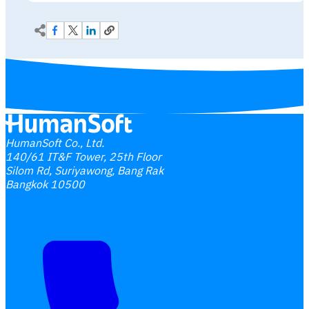
HumanSoft Co., Ltd.
140/61 IT&F Tower, 25th Floor
Silom Rd, Suriyawong, Bang Rak
Bangkok 10500