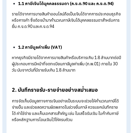
หากมีหน้าที่ต้องยื่นแต่ไม่ยื่น อาจมีเบี้ยปรับหรือเงินเพิ่มตามที่กรม
สรรพากรกำหนด ดังนั้นผู้ขายออนไลน์ควรตรวจสอบประเภทเงินได
และเกณฑ์รายได้ของตนเองให้ชัดเจน ส่วนการยื่น ภ.ง.ด.90 ในช่ว
ต้นปีถัดไปยังคงเป็นหน้าที่ที่ต้องดำเนินการเพื่อสรุปรายได้ทั้งปี ไม่
สามารถเลือกยื่นเฉพาะ ภ.ง.ด.90 แล้วละเว้นการยื่น ภ.ง.ด.94 ได้ 
เข้าเงื่อนไขที่ต้องยื่นภาษีครึ่งปี
ขั้นตอนการเตรียมตัวก่อนยื่นภาษีสำหรับผู
ขายออนไลน์
สำหรับผู้ที่เพิ่งเริ่มต้นขายของออนไลน์ ไม่ว่าจะเป็นการขายผ่านโซเช
ลมีเดียหรือแพลตฟอร์ม E-Commerce การเตรียมข้อมูลด้านภาษี
ตั้งแต่เนิ่น ๆ ถือเป็นเรื่องสำคัญ เพราะหากเอกสารไม่ครบถ้วนหรือยื
ข้อมูลไม่ถูกต้อง อาจทำให้เกิดปัญหาในการยื่นภาษีหรือถูกเรียกต
สอบย้อนหลังได้