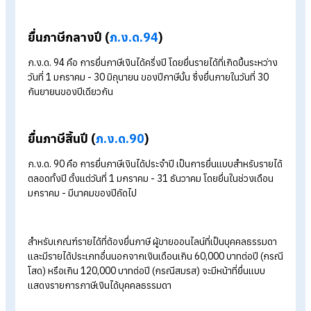
2. หักค่าใช้จ่ายแบบเหมา 60%
เหมาะกับร้านค้าที่มีต้นทุนไม่สูง หรือไม่สะดวกจัดเก็บเอกสารค่าใช้จ
ทั้งหมด โดยสามารถหักค่าใช้จ่ายแบบเหมาจ่ายได้ 60% ของรายได้
และนำส่วนที่เหลือมาคำนวณภาษีต่อไป
ทั้งนี้ จำนวนภาษีที่ต้องชำระจะขึ้นอยู่กับ "เงินได้สุทธิ" หลังหักค่าใช้
จ่ายและค่าลดหย่อนต่าง ๆ แล้ว หากคำนวณออกมาอยู่ในช่วงอัตรา
ภาษีที่ต้องเสียภาษี จึงจะมีภาระภาษีเกิดขึ้น ไม่ใช่คิดจากยอดขายเพ
อย่างเดียว
ขายของออนไลน์ ต้องยื่นภาษีเมื่อไหร่?
ผู้ขายสินค้าออนไลน์ที่มีรายได้เข้าเกณฑ์ตามที่กฎหมายกำหนด มีหน้า
ยื่นภาษีตามรอบเวลาของกรมสรรพากร โดยทั่วไปแบ่งเป็น 2 ช่วง
(ภ.ง.ด. 94 และ ภ.ง.ด. 90) ได้แก่