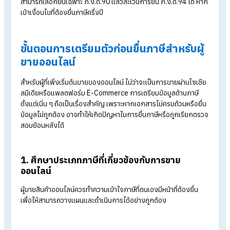
แสดงรายการภาษีเงินได้บุคคลธรรมดา
ใครบ้างต้องยื่น ภ.ง.ด. 94
ผู้ขายออนไลน์หลายคนมักเข้าใจว่าต้องยื่น ภ.ง.ด.94 ทุกคน แต่ใน
ความเป็นจริง การยื่นภาษีครึ่งปี (ภ.ง.ด.94) จะใช้กับผู้ที่มีเงินได้ตา
มาตรา 40(5)-40(8) เช่น รายได้จากการค้าขายหรือประกอบธุรกิจ
และรวมกันเกิน 60,000 บาท ในครึ่งปีแรก ดังนี้
เงินได้ประเภทที่ 5 : ให้เช่าบ้าน ที่ดิน คอนโด
เงินได้ประเภทที่ 6 : อาชีพอิสระ เช่น วิศวกร หมอ ทนาย นักบัญช
เงินได้ประเภทที่ 7 : รับเหมาที่จัดหาวัสดุเอง เช่น รับเหมาก่อสร้า
ต้นทุนวัสดุก่อสร้างและค่าแรงพนักงาน, จัดงานอีเวนต์ มีต้นทุน
การก่อสร้างเวที จัดหาพิธีกร/นักแสดง
เงินได้ประเภทที่ 8 : ทำธุรกิจส่วนตัว เช่น เปิดร้านอาหาร, ขายข
ออนไลน์, รางวัลจากการชิงโชค