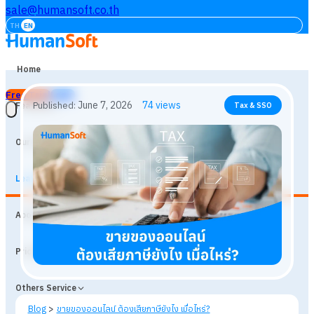
sale@humansoft.co.th
TH
EN
Home
Free Trial
Login
Features
Our Customers
Learning
June 7, 2026
74
views
Published:
Tax & SSO
About
Prices
Others Service