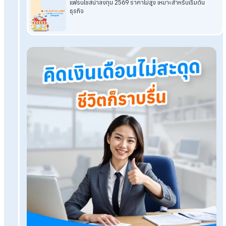
ค่ะ
อ่านบทความที่เกี่ยวข้องเพิ่มเติม
แฟรนไชส์น่าลงทุน 2569 ราคาไม่สูง เหมาะสำหรับเริ่มต้นธุรกิ
รวม 10 อาชีพเสริมเพิ่มรายได้หลังเลิกงาน ถูกใจมนุษย์เงินเดื
รู้จักกับ ภ.ง.ด.90, ภ.ง.ด.91 และขั้นตอนการยื่นภาษีออนไลน์
ประกาศ! กรมสรรพากรขยายระยะเวลายื่นแบบภาษีออนไลน์จน
ปี 2570
HumanSoft Payroll & HR Solution
Try Free 30 days
All HR's functions
Free setup service.
No expenses at all.
Dismiss at any time.