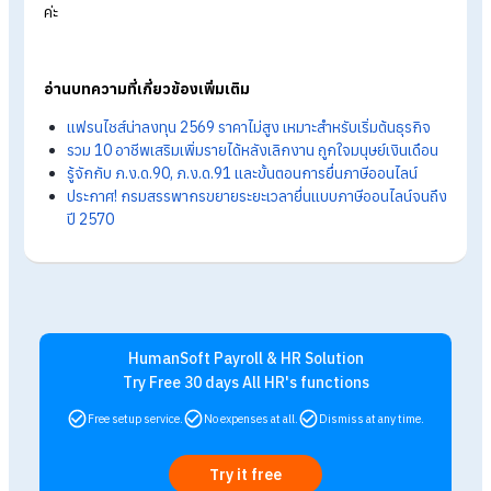
ตามจริงหรือแบบเหมา 60% ได้ โดยผู้ขายควรจัดทำบัญชีรายรับ-ร
จ่ายอย่างสม่ำเสมอ เก็บเอกสารทางการเงินให้ครบถ้วน และยื่นภาษ
ตามกำหนดเวลา เพื่อช่วยลดความเสี่ยงจากปัญหาภาษีย้อนหลัง แ
ทำให้บริหารธุรกิจออนไลน์ได้อย่างมั่นใจมากขึ้น
FAQ: คำถามที่พบบ่อยเกี่ยวกับ “ขายของออนไลน
ถาม : ขายของออนไลน์รายได้ไม่ถึงแสน ต้องยื่นภาษีไหม?
ตอบ : หากมีรายได้จากการขายสินค้าออนไลน์เกินเกณฑ์ที่กฎหมาย
กำหนด คือ 60,000 บาทต่อปีสำหรับบุคคลโสด หรือ 120,000 บาทต
ปีสำหรับผู้มีคู่สมรส จะต้องยื่นภาษี
ถาม : ขายของออนไลน์ต้องเสีย VAT หรือไม่?
ตอบ :
การขายของออนไลน์ไม่ต้องเสียภาษีมูลค่าเพิ่ม (VAT) หาก
รายรับจากการขายสินค้ายังไม่ถึง 1.8 ล้านบาทต่อปี อย่างไรก็ตาม