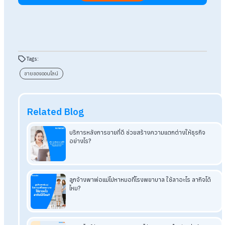
เมื่อมียอดขายเกินกำหนด ร้านค้ามีหน้าที่ตามกฎหมายที่จะต้องจด
ทะเบียน VAT และเรียกเก็บภาษี 7% จากลูกค้าเพื่อนำส่งกรม
สรรพากร
ถาม : ขายของออนไลน์ควรเลือกหักค่าใช้จ่ายแบบไหน?
ตอบ : หากมีต้นทุนและค่าใช้จ่ายจำนวนมาก การหักค่าใช้จ่ายตามจ
อาจเหมาะกว่า แต่หากต้นทุนไม่สูงและไม่ต้องการจัดเก็บเอกสาร
จำนวนมาก การหักค่าใช้จ่ายแบบเหมา 60% อาจช่วยให้บริหารภาษี
สะดวกกว่า
ถาม : ยื่น ภ.ง.ด. 94 กลางปีไปแล้ว สิ้นปียังต้องยื่นภาษีอีกไ
ตอบ : ยังคงต้องยื่นภาษีประจำปี (ภ.ง.ด. 90) ตามปกติค่ะ เพราะ
ภ.ง.ด.94 เป็นการยื่นภาษีครึ่งปีเท่านั้น เมื่อถึงสิ้นปีคุณยังต้องยื่น
ภ.ง.ด.90 โดยนำรายได้ทั้งปีมาคำนวณภาษีอีกครั้ง แต่ภาษีที่ชำระไว
ตอนยื่น ภ.ง.ด.94 สามารถนำมาหักออกได้ จึงไม่ต้องเสียภาษีซ้ำซ้