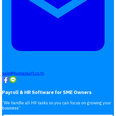
เอกสารออนไลน์
ลางาน
โอที
เบี้ยขยัน
แบบฟอร์มประเมินพนักงาน
บริการรับทำเงินเดือน
Follow
Human
Soft
sale@humansoft.co.th
Payroll & HR Software for SME Owners
“
We handle all HR tasks so you can focus on growing your
business
”