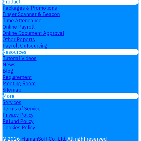
Product
Packages & Promotions
Finger Scanner & Beacon
Time Attendance
Online Payroll
Online Document Approval
Other Reports
Payroll Outsourcing
Resources
Tutorial Videos
News
Blog
Requirement
Meeting Room
Sitemap
More
Services
Terms of Service
Privacy Policy
Refund Policy
Cookies Policy
©
2026
HumanSoft Co., Ltd.
All right reserved