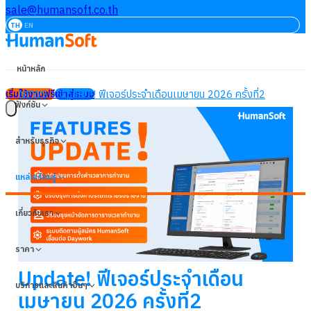
sale@humansoft.co.th
TH
EN
หน้าหลัก
NEWS
Update! ฟีเจอร์ประจำเดือนเมษายน 2026 ครั้งที่2
เริ่มใช้งานฟรี
เข้าสู่ระบบ
ฟังก์ชัน
สำหรับธุรกิจ
แหล่งเรียนรู้
เกี่ยวกับเรา
ราคา
Update! ฟีเจอร์ประจำเดือน
บริการและสินค้าอื่นๆ
เมษายน 2026 ครั้งที่2