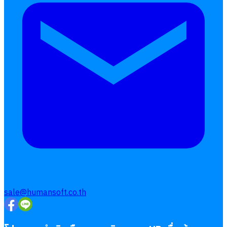
sale@humansoft.co.th