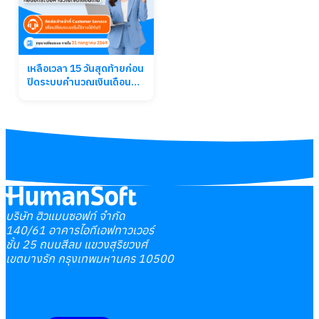
เหลือเวลา 15 วันสุดท้ายก่อน
ปิดระบบคำนวณเงินเดือน
เดิม
บริษัท ฮิวแมนซอฟท์ จำกัด
140/61 อาคารไอทีเอฟทาวเวอร์
ชั้น 25 ถนนสีลม แขวงสุริยวงศ์
เขตบางรัก กรุงเทพมหานคร 10500