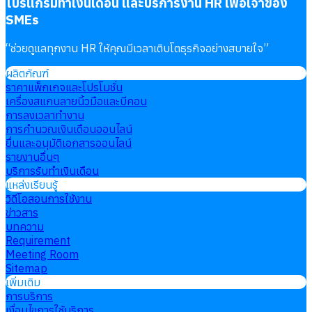
โปรแกรมทำเงินเดือน และบริการงาน HR เพื่อเจ้าของ
SMEs
“
ช่วยดูแลทุกงาน HR ให้คุณมีเวลาเติบโตธุรกิจอย่างสบายใจ
”
ผลิตภัณฑ์
ราคาแพ็กเกจและโปรโมชั่น
เครื่องสแกนลายนิ้วมือและบีคอน
การลงเวลาทำงาน
การคำนวณเงินเดือนออนไลน์
ยื่นและอนุมัติเอกสารออนไลน์
รายงานอื่นๆ
บริการรับทำเงินเดือน
แหล่งเรียนรู้
วิดีโอสอนการใช้งาน
ข่าวสาร
บทความ
Requirement
Meeting Room
Sitemap
เพิ่มเติม
การบริการ
เงื่อนไขการใช้บริการ