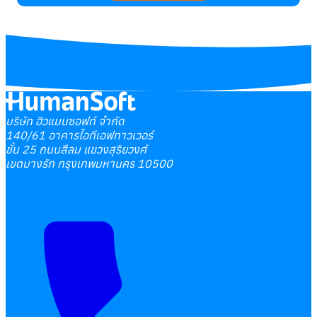
บริษัท ฮิวแมนซอฟท์ จำกัด
140/61 อาคารไอทีเอฟทาวเวอร์
ชั้น 25 ถนนสีลม แขวงสุริยวงศ์
เขตบางรัก กรุงเทพมหานคร 10500