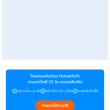
โปรแกรมเงินเดือน HumanSoft
ทดลองใช้ฟรี 30 วัน
ครบทุกฟังก์ชัน
บริการขึ้นระบบ ฟรี
ไม่มีค่าใช้จ่ายใดๆ ทั้งสิ้น
ยกเลิกเมื่อไหร่ก็ได้
ทดลองใช้งานฟรี