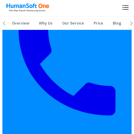
Overview
Why Us
Our Service
Price
Blog