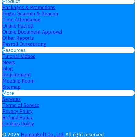
Product
Packages & Promotions
Finger Scanner & Beacon
Time Attendance
Online Payroll
Online Document Approval
Other Reports
Payroll Outsourcing
Resources
Tutorial Videos
News
Blog
Requirement
Meeting Room
Sitemap
More
Services
Terms of Service
Privacy Policy
Refund Policy
Cookies Policy
©
2026
HumanSoft Co., Ltd.
All right reserved