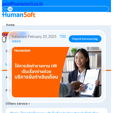
sale@humansoft.co.th
TH
EN
Home
Free Trial
Login
Features
Our Customers
Learning
February 20, 2025
700
Published:
Payroll Outsourcing
About
views
Prices
Others Service