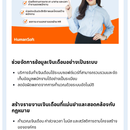
เฉพาะองค์กรที่ยังพึ่งพาการบันทึกข้อมูลแบบแมนนวล ขาดความ
สอดคล้องกับกฎหมายแรงงาน และข้อมูลกระจัดกระจาย ทำให้ยา
ต่อการวิเคราะห์และสรุปรายงาน
ปัจจุบัน
บริการรับทำเงินเดือน
เข้ามามีบทบาทสำคัญในการช่วยองค
บริหารจัดการงาน HR ได้อย่างมีประสิทธิภาพยิ่งขึ้น โดยเฉพาะในด้
การจัดทำรายงาน HR ซึ่งสามารถช่วยแก้ไขปัญหาต่าง ๆ ได้ดังนี้