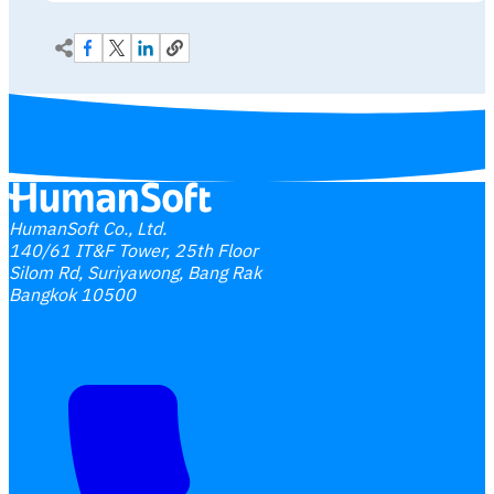
HumanSoft Co., Ltd.
140/61 IT&F Tower, 25th Floor
Silom Rd, Suriyawong, Bang Rak
Bangkok 10500
Interested Blog