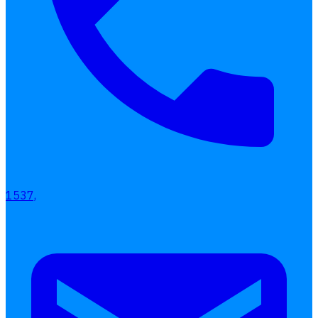
โปรแกรมบริหารงานบุคคล
การคิดเงินเดือน
เอกสารออนไลน์
ลางาน
โอที
เบี้ยขยัน
แบบฟอร์มประเมินพนักงาน
บริการรับทำเงินเดือน
1537,
Follow
Human
Soft