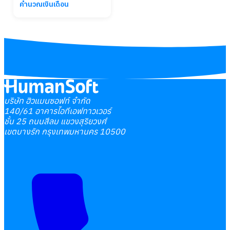
คำนวณเงินเดือน
บริษัท ฮิวแมนซอฟท์ จำกัด
140/61 อาคารไอทีเอฟทาวเวอร์
ชั้น 25 ถนนสีลม แขวงสุริยวงศ์
เขตบางรัก กรุงเทพมหานคร 10500