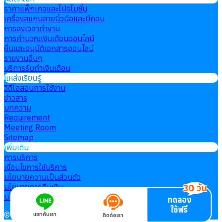
ราคาแพ็กเกจและโปรโมชั่น
เครื่องสแกนลายนิ้วมือและบีคอน
การลงเวลาทำงาน
การคำนวณเงินเดือนออนไลน์
ยื่นและอนุมัติเอกสารออนไลน์
รายงานอื่นๆ
บริการรับทำเงินเดือน
แหล่งเรียนรู้
วิดีโอสอนการใช้งาน
ข่าวสาร
บทความ
Requirement
Meeting Room
Sitemap
เพิ่มเติม
การบริการ
เงื่อนไขการใช้บริการ
นโยบายความเป็นส่วนตัว
นโยบายการคืนเงิน
นโยบายการใช้คุกกี้
ทดลอง
ใช้ฟรี
©
2026
HumanSoft Co., Ltd.
All right reserved
แชทกับเรา
ติดต่อเรา