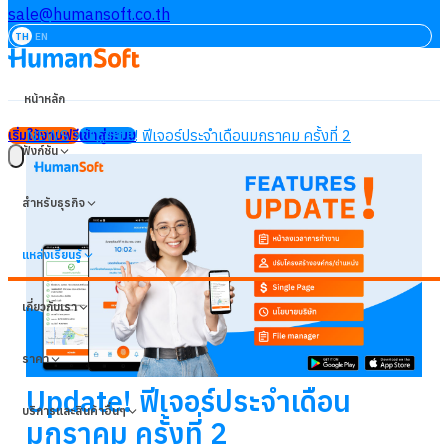
sale@humansoft.co.th
TH
EN
หน้าหลัก
NEWS
Update! ฟีเจอร์ประจำเดือนมกราคม ครั้งที่ 2
เริ่มใช้งานฟรี
เข้าสู่ระบบ
ฟังก์ชัน
สำหรับธุรกิจ
แหล่งเรียนรู้
เกี่ยวกับเรา
ราคา
Update! ฟีเจอร์ประจำเดือน
บริการและสินค้าอื่นๆ
มกราคม ครั้งที่ 2