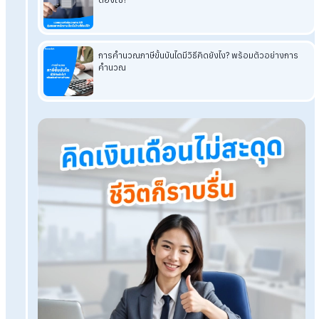
โปรแกรม HumanSoft ทดลองใช้งานฟรีได้กี่วัน? ทำอะไรได้บ้
แชร์วิธีการเลือกใช้โปรแกรม HRM ให้เหมาะกับองค์กร
เปลี่ยนโปรแกรม HR จาก On-Premise สู่ On Cloud ดีกว่ายัง
HumanSoft Payroll & HR Solution
Try Free 30 days
All HR's functions
Free setup service.
No expenses at all.
Dismiss at any time.
Try it free