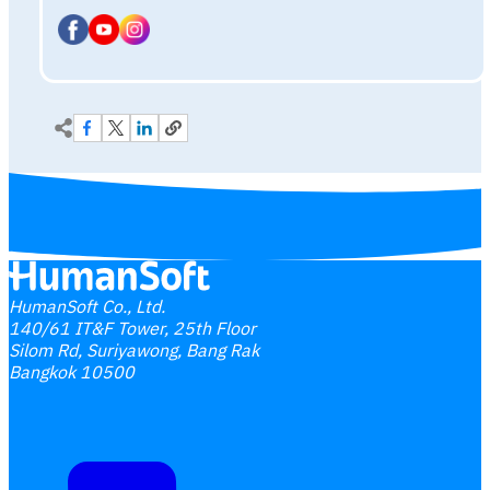
HumanSoft Co., Ltd.
140/61 IT&F Tower, 25th Floor
Silom Rd, Suriyawong, Bang Rak
Bangkok 10500