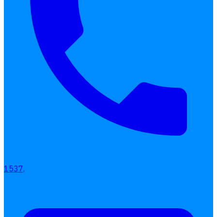
Interested Blog
โปรแกรมบริหารงานบุคคล
การคิดเงินเดือน
เอกสารออนไลน์
ลางาน
1537,
โอที
เบี้ยขยัน
แบบฟอร์มประเมินพนักงาน