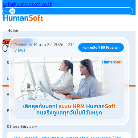
sale@humansoft.co.th
TH
EN
Home
Free Trial
Login
Features
Our Customers
Learning
March 22, 2026
211
Published:
HumanSoft HR Program
About
views
Prices
Others Service