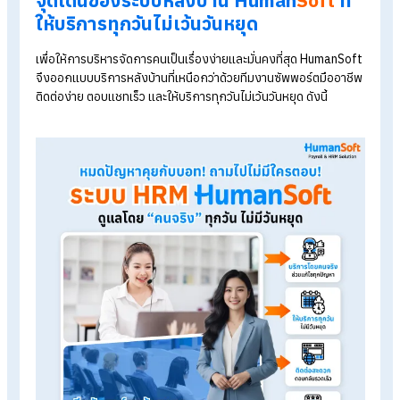
สำคัญกว่าแค่มีฟีเจอร์ครบ
เพราะในโลกของธุรกิจ "เวลาคือต้นทุน" ฟีเจอร์ที่ครบถ้วนอาจช่วยใ
งานเดินหน้า แต่ "ทีมซัพพอร์ตที่เป็นคนจริง" คือผู้ที่จะช่วยกู้
สถานการณ์เมื่อเกิดวิกฤต โดยเฉพาะในเรื่องที่ซับซ้อน เช่น
วิกฤตวันจ่ายเงินเดือน :
เมื่อเกิดปัญหาเร่งด่วน การรอคำตอ
จากระบบอัตโนมัติ (Chatbot) ไม่ใช่ทางออก
ความซับซ้อนของภาษีกฎหมาย :
บางคำถามต้องการ
ประสบการณ์และความเชี่ยวชาญจากคนจริง ๆ ที่เป็นมืออาชีพ
การวินิจฉัย
ธุรกิจหยุดชะงัก :
หลายธุรกิจทำงาน 24 ชั่วโมงต่อเนื่อง 7
วัน
หากระบบหลังบ้านหยุดเสาร์-อาทิตย์ ธุรกิจคุณอาจสะดุด
จุดเด่นของระบบหลังบ้าน Human
Soft
ที
ให้บริการทุกวันไม่เว้นวันหยุด