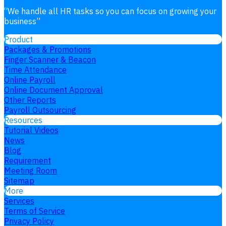
“
We handle all HR tasks so you can focus on growing your
business
”
Product
Packages & Promotions
Finger Scanner & Beacon
Time Attendance
Online Payroll
Online Document Approval
Other Reports
Payroll Outsourcing
Resources
Tutorial Videos
News
Blog
Requirement
Meeting Room
Sitemap
More
Services
Terms of Service
Privacy Policy