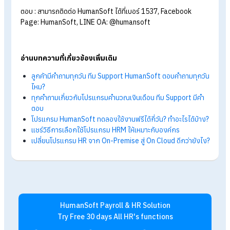
Tips!
เสียงตอบรับจากผู้ใช้งานจริง >>
ประสบการณ์การใช้งานจ
องค์กรชั้นนำที่ไว้วางใจใช้งาน HumanSoft
สรุป เลิกคุยกับบอท!ระบบ HRM
Human
Soft
คนจริงดูแลทุกวันไม่มีวัน
หยุด
ท้ายที่สุดแล้ว การเลือกใช้ HumanSoft ไม่ได้หมายถึงการซื้อแค่ร
จัดการ HR แต่คือการซื้อ "ความสบายใจ" เพราะเรารู้ว่าเบื้องหลังทุ
ตัวเลขเงินเดือนคือชีวิตของพนักงาน และเบื้องหลังทุกความสำเร็จ
ขององค์กรคือการสนับสนุนที่ไร้รอยต่อ การมีทีมซัพพอร์ตที่เป็น
คนจริงคอยเคียงข้างทุกวัน จึงเป็นคำตอบที่ใช่ที่สุดสำหรับธุรกิจไท
ในยุคนี้
FAQ คำถามที่พบบ่อยเกี่ยวกับการบริการ