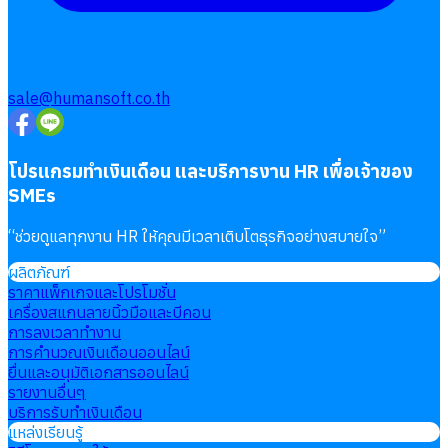
sale@humansoft.co.th
โปรแกรมทำเงินเดือน และบริการงาน HR เพื่อเจ้าของ
SMEs
“
ช่วยดูแลทุกงาน HR ให้คุณมีเวลาเติบโตธุรกิจอย่างสบายใจ
”
ผลิตภัณฑ์
ราคาแพ็กเกจและโปรโมชั่น
เครื่องสแกนลายนิ้วมือและบีคอน
การลงเวลาทำงาน
การคำนวณเงินเดือนออนไลน์
ยื่นและอนุมัติเอกสารออนไลน์
รายงานอื่นๆ
บริการรับทำเงินเดือน
แหล่งเรียนรู้