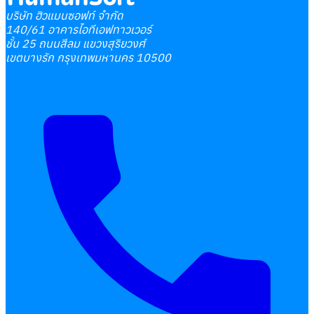
บริษัท ฮิวแมนซอฟท์ จำกัด
140/61 อาคารไอทีเอฟทาวเวอร์
ชั้น 25 ถนนสีลม แขวงสุริยวงศ์
เขตบางรัก กรุงเทพมหานคร 10500