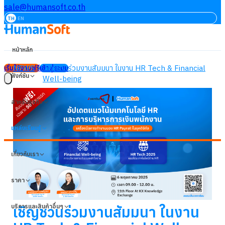
sale@humansoft.co.th
TH
EN
หน้าหลัก
NEWS
เชิญชวนร่วมงานสัมมนา ในงาน HR Tech & Financial
เริ่มใช้งานฟรี
เข้าสู่ระบบ
ฟังก์ชัน
Well-being
สำหรับธุรกิจ
แหล่งเรียนรู้
เกี่ยวกับเรา
ราคา
บริการและสินค้าอื่นๆ
เชิญชวนร่วมงานสัมมนา ในงาน