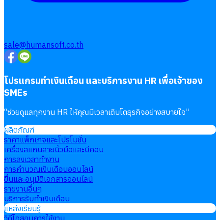
sale@humansoft.co.th
โปรแกรมทำเงินเดือน และบริการงาน HR เพื่อเจ้าของ
SMEs
“
ช่วยดูแลทุกงาน HR ให้คุณมีเวลาเติบโตธุรกิจอย่างสบายใจ
”
ผลิตภัณฑ์
ราคาแพ็กเกจและโปรโมชั่น
เครื่องสแกนลายนิ้วมือและบีคอน
การลงเวลาทำงาน
การคำนวณเงินเดือนออนไลน์
ยื่นและอนุมัติเอกสารออนไลน์
รายงานอื่นๆ
บริการรับทำเงินเดือน
แหล่งเรียนรู้
วิดีโอสอนการใช้งาน