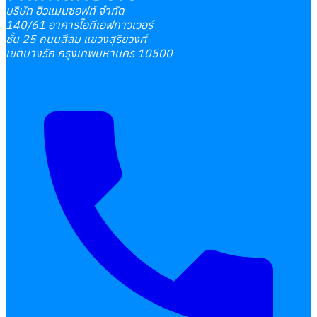
บริษัท ฮิวแมนซอฟท์ จำกัด
140/61 อาคารไอทีเอฟทาวเวอร์
ชั้น 25 ถนนสีลม แขวงสุริยวงศ์
เขตบางรัก กรุงเทพมหานคร 10500