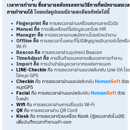
เวลาการทำงาน ซึ่งสามารถคัดกรองตามวิธีการที่พนักงานลงเวล
การทำงานได้
โดยแต่ลรูปแบบมีรายละเอียดดังต่อไปนี้
Fingerprint คือ
การลงเวลาผ่านเครื่องสแกนลายนิ้วมือ
Manual คือ
การเพิ่มหรือแก้ไขข้อมูลเวลาโดย HR
Manager คือ
การลงเวลาแทนพนักงานโดยหัวหน้างาน
Offline คือ
การลงเวลาในขณะที่ไม่มีสัญญาณอินเทอร์เน็ตหรือ
Wi-Fi
Beacon คือ
การลงเวลาผ่านอุปกรณ์ Beacon
TimeAdjust คือ
การยื่นคำขอเอกสารเพิ่มเวลาการทำงาน
Import คือ
การนำเข้าข้อมูลเวลาจากแหล่งภายนอก
LINE-Checkin
คือ
การลงเวลาผ่านแอปพลิเคชัน Line OA โด
ใช้หมุด GPS
Checkin
คือ การลงเวลาผ่านแอป
พลิเคชัน
Human
Soft
ด้วย
หมุดGPS
Facial
คือ การลงเวลาผ่านแอป
พลิเคชัน
Human
Soft
ด้วย
ใบหน้า
Wifi
คือ
การลงเวลาผ่านการเชื่อมต่อ Wi-Fi
QR
คือ
การลงเวลาผ่าน QR Cord
Kiosk
คือ การลงเวลาด้วยเครื่อง Kiosk (ตู้ลงเวลาอัตโนมัติ)
เพื่อบันทึกเวลาทำงานเข้า-ออก