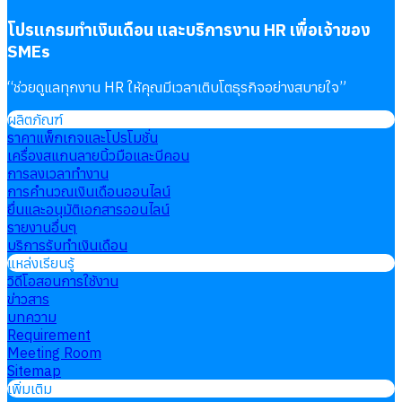
โปรแกรมทำเงินเดือน และบริการงาน HR เพื่อเจ้าของ
SMEs
“
ช่วยดูแลทุกงาน HR ให้คุณมีเวลาเติบโตธุรกิจอย่างสบายใจ
”
ผลิตภัณฑ์
ราคาแพ็กเกจและโปรโมชั่น
เครื่องสแกนลายนิ้วมือและบีคอน
การลงเวลาทำงาน
การคำนวณเงินเดือนออนไลน์
ยื่นและอนุมัติเอกสารออนไลน์
รายงานอื่นๆ
บริการรับทำเงินเดือน
แหล่งเรียนรู้
วิดีโอสอนการใช้งาน
ข่าวสาร
บทความ
Requirement
Meeting Room
Sitemap
เพิ่มเติม