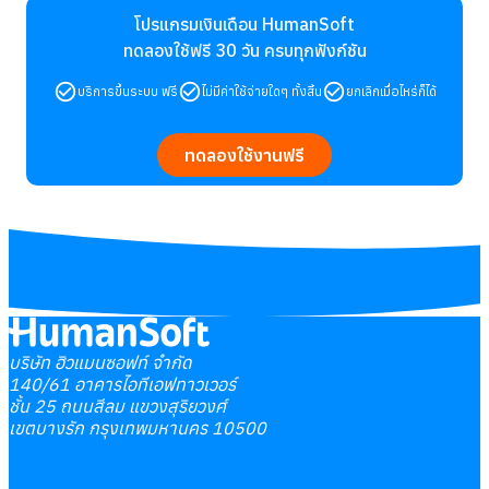
โปรแกรมเงินเดือน HumanSoft
ทดลองใช้ฟรี 30 วัน
ครบทุกฟังก์ชัน
บริการขึ้นระบบ ฟรี
ไม่มีค่าใช้จ่ายใดๆ ทั้งสิ้น
ยกเลิกเมื่อไหร่ก็ได้
ทดลองใช้งานฟรี
บริษัท ฮิวแมนซอฟท์ จำกัด
140/61 อาคารไอทีเอฟทาวเวอร์
ชั้น 25 ถนนสีลม แขวงสุริยวงศ์
เขตบางรัก กรุงเทพมหานคร 10500