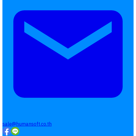
sale@humansoft.co.th