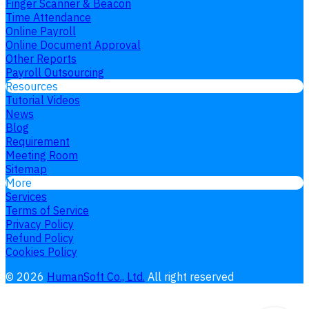
Finger Scanner & Beacon
Time Attendance
Online Payroll
Online Document Approval
Other Reports
Payroll Outsourcing
Resources
Tutorial Videos
News
Blog
Requirement
Meeting Room
Sitemap
More
Services
Terms of Service
Privacy Policy
Refund Policy
Cookies Policy
©
2026
HumanSoft Co., Ltd.
All right reserved