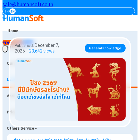
sale@humansoft.co.th
TH
EN
Home
Free Trial
Login
Features
Our Customers
Learning
December 7,
Published:
General Knowledge
About
2025
23,642
views
Prices
Others Service