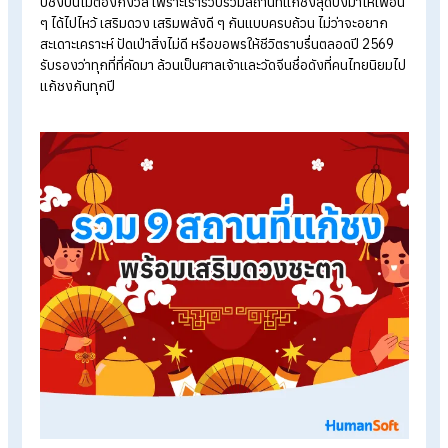
จาก วันตรุษจีน ซึ่งถือเป็นวันขึ้นปีใหม่ตามปฏิทินจีนก็ได้เช่นกัน ส่วน
มากจะเดินทางไปทำพิธีตามศาลเจ้าหรือวัดจีนที่จัดพิธีแก้ชงประจำป
เมื่อไปไหว้ ควรเตรียมสิ่งของดังต่อไปนี้
เทียนแดง 1 คู่
ธูป 3 ดอก
ส้ม 5 ผล
ขนมจันอับ หรือขนมมงคลแบบจีน
น้ำมันตะเกียง
กระดาษเงินกระดาษทอง หรือกระดาษหงิ่งเตี๋ย
กระทงกระดาษรูปเรือ
ทั้งนี้ หลายวัดและศาลเจ้าที่ทำพิธีแก้ชงมักมี ชุดไหว้สำเร็จรูป ให้
บริการ ทำให้ผู้ที่ไปทำพิธีสามารถร่วมไหว้ได้สะดวกยิ่งขึ้น ไม่ต้องเตร
ยมของเองทั้งหมด
แก้ปีชง 2569 ที่ไหนดี รวม 9 สถานที่แก้