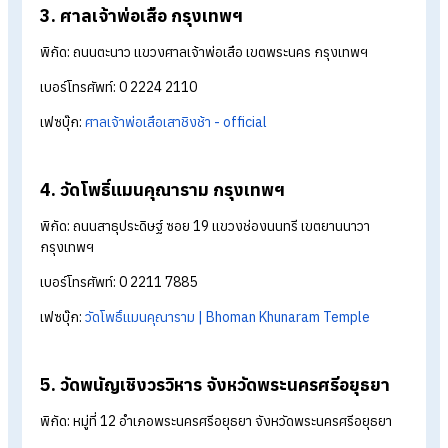
1. วัดบรมราชากาญจนาภิเษกอนุสรณ์ จังหวัด
นนทบุรี
พิกัด: หมู่ 4 ถนนเทศบาล 9 ตำบลโสนลอย อำเภอบางบัวทอง จังหว
นนทบุรี
เบอร์โทรศัพท์: 0 2571 1155
เฟซบุ๊ก:
วัดบรมราชากาญจนาภิเษกอนุสรณ์ 敕賜普頌皇恩寺
2. วัดมังกรกมลาวาส กรุงเทพฯ