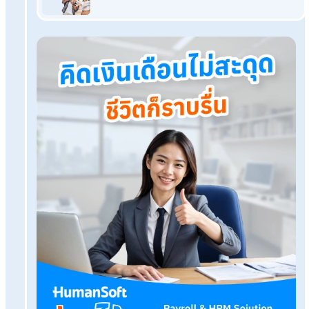
สำหรับปี 2569 มี 9 สถานที่ยอดนิยมสำหรับไหว้แก้ชง ไม่ว่าจะเป็น ว
บรมราชากาญจนาภิเษกอนุสรณ์, วัดมังกรกมลาวาส, ศาลเจ้าพ่อเส
และวัดทิพยวารีวิหาร เป็นต้น วัดเหล่านี้เหมาะสำหรับเสริมดวง สะเดา
เคราะห์ และขอพรให้ชีวิตราบรื่นตลอดปี
HumanSoft Payroll & HR Solution
Try Free 30 days
All HR's functions
Free setup service.
No expenses at all.
Dismiss at any time.
Try it free