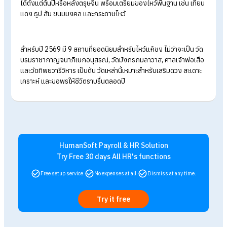
เฟซบุ๊ก:
ศาลเจ้า5พระองค์-เสียนหลอไต้เทียนกง-บางปู 泰國𨗴
天宮
7. วัดจีนประชาสโมสร จังหวัดฉะเชิงเทรา
พิกัด: ถนนศุภกิจ ตำบลหน้าเมือง อำเภอเมืองฉะเชิงเทรา จังหวัด
ฉะเชิงเทรา
เบอร์โทรศัพท์: 0 3851 1069
เฟซบุ๊ก:
วัดจีนประชาสโมสร-เล่งฮกยี่ จังหวัดฉะเชิงเทรา
8. วิหารเทพสถิตพระกิติเฉลิม จังหวัดชลบุรี
พิกัด: ตำบลอ่างศิลา อำเภอเมืองชลบุรี จังหวัดชลบุรี