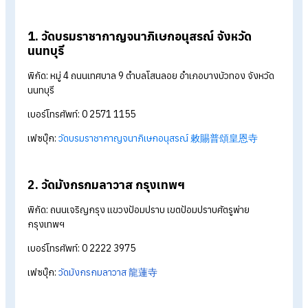
พร้อมเสริมดวงชะตา
ปีชงปีนี้ไม่ต้องกังวล เพราะเรารวบรวมสถานที่แก้ชงสุดปังมาให้เพื
ๆ ได้ไปไหว้ เสริมดวง เสริมพลังดี ๆ กันแบบครบถ้วน ไม่ว่าจะอยาก
สะเดาะเคราะห์ ปัดเป่าสิ่งไม่ดี หรือขอพรให้ชีวิตราบรื่นตลอดปี 256
รับรองว่าทุกที่ที่คัดมา ล้วนเป็นศาลเจ้าและวัดจีนชื่อดังที่คนไทยนิย
แก้ชงกันทุกปี