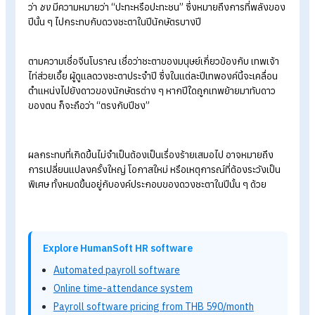
ตรุษจีน2568
ประวัติความเป็นมาและความสำคัญวันจ่าย-ไหว้-
เที่ยว
เช็กด่วน! ตรุษจีน 2567
ตรงกับวันที่เท่าไร และห้ามทำอะไรบ้าง
รวมของไหว้วันตรุษจีน มีอะไรบ้างที่ขาดไม่ได้ พร้อมวิธีจัดโต๊ะ
ปีชง 2569 มีปีนักษัตรอะไร
บ้าง?
“ปีชง” เป็นแนวคิดที่มีรากมาจากความเชื่อของโหราศาสตร์จีน โดย
ว่า
ชง
มีความหมายว่า “ปะทะหรือปะทะชน” ซึ่งหมายถึงการที่พลัง
ปีนั้น ๆ ไปกระทบกับดวงชะตาในปีนักษัตรบางปี
ตามความเชื่อจีนโบราณ เชื่อว่าชะตาของมนุษย์เกี่ยวข้องกับ
เทพเจ้
ไท่ส่วยเอี๊ย
ผู้ดูแลดวงชะตาประจำปี ซึ่งในแต่ละปีเทพองค์นี้จะเคลื่อ
ตำแหน่งไปยังดาวของนักษัตรต่าง ๆ หากปีใดถูกเทพย้ายมาทับดาว
ของตน ก็จะถือว่า “ตรงกับปีชง”