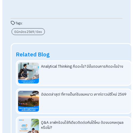
9. วัดทิพยวารีวิหาร กรุงเทพฯ
พิกัด: ซอยทิพย์วารี แขวงวังบูรพาภิรมย์ เขตพระนคร กรุงเทพฯ
เบอร์โทรศัพท์: 0 2222 5988
เฟซบุ๊ก:
วัดทิพยวารีวิหาร-กัมโล่วยี่ / 敕賜甘露禪寺
สรุป
ปีชง 2569 มีปีนักษัตรอะไรบ้าง? ต้
แก้ชงยังไง แก้ที่ไหน
โดยสรุปแล้ว ปีชง 2569 ได้แก่ ปีชวด (ชง 100%) พร้อมปีชงร่วมค
ปีมะเมีย ปีเถาะ และปีระกา ซึ่งตามความเชื่อจีน “ปีชง” หมายถึงการท
ดวงชะตาปะทะกับพลังประจำปี อาจเกิดทั้งเรื่องดีและเรื่องที่ต้องระ
คนส่วนใหญ่จึงนิยมไปทำพิธีแก้ชงเพื่อเสริมสิริมงคล โดยสามารถไ
ได้ตั้งแต่ต้นปีหรือหลังตรุษจีน พร้อมเตรียมของไหว้พื้นฐาน เช่น เท
แดง ธูป ส้ม ขนมมงคล และกระดาษไหว้