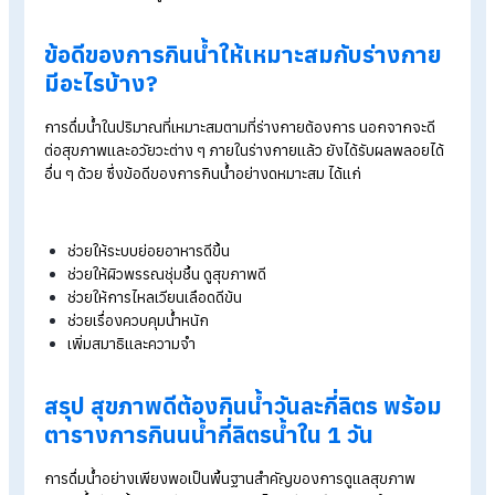
เหมาะอย่างยิ่งสำหรับผู้ทำงานในห้องแอร์ ลดผิวแห้งได้ดี
ก่อนมื้อเที่ยง 30 นาที — 1 แก้ว
กระตุ้นระบบเผาผลาญ
ช่วยให้อิ่มเร็ว ลดโอกาสกินเกิน เหมาะกับผู้คุมน้ำหนัก
หลังมื้อเที่ยง 30 นาที — 1 แก้ว
ช่วยระบบย่อยอาหารทำงานได้ดีขึ้น
ส่งเสริมการขับของเสีย ลดการสะสมสารพิษในร่างกาย (ไม่คว
ดื่มทันทีหลังอาหาร เพราะอาจทำให้กรดในกระเพาะถูกเจือจาง)
14.00 – 17.00 น. — 2 แก้ว
เติมความสดชื่นช่วงบ่าย ลดอาการง่วง
ช่วยให้สมองทำงานดีขึ้น เพิ่มสมาธิ
เติมน้ำให้กล้ามเนื้อ เหมาะสำหรับคนที่นั่งทำงานนาน