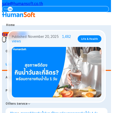
sale@humansoft.co.th
TH
EN
Home
Free Trial
Login
Features
Our Customers
Learning
November 20, 2025
1,482
Published:
Life & Health
About
views
Prices
Others Service