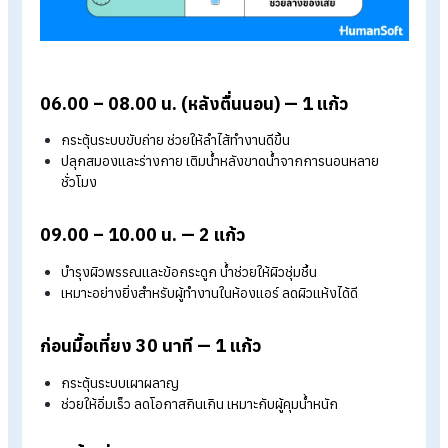
การดื่มน้ำให้พอเหมาะในหนึ่งวัน ไม่ต้องซับซ้อน แต่ควร “ดื่มสม่ำเส
เป็นช่วง ๆ” เพื่อให้ร่างกายดูดซึมได้ดีและไม่หนักไตเกินไป แนะนำช่
เวลาที่ควรดื่มน้ำในแต่ละวัน
ดังนี้