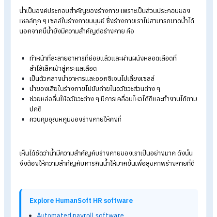
ทำงาน
Checklist อาการที่เป็นสัญญาณเตือนว่าเข้าข่ายออฟฟิศซินโ
Positive Thinking พลังแห่งการคิดบวกที่เปลี่ยนชีวิตให้ดีขึ้น
10 วิธีแก้อาการออฟฟิศซินโดรม ให้กลับมาทำงานได้อย่างสบ
ตัว
10 วิธีแก้อาการออฟฟิศซินโดรม ให้กลับมาทำงานได้อย่างสบ
ตัว
“น้ำ” สำคัญต่อร่างกายยังไง?
น้ำเป็นองค์ประกอบสำคัญของร่างกาย เพราะเป็นส่วนประกอบขอ
เซลล์ทุก ๆ เซลล์ในร่างกายมนุษย์ ซึ่งร่างกายเราไม่สามารถขาดน้ำไ
นอกจากนี้น้ำยังมีความสำคัญต่อร่างกาย คือ
ทำหน้าที่ละลายอาหารที่ย่อยแล้วและผ่านผนังหลอดเลือดที่
ลำไส้เล็กเข้าสู่กระแสเลือด
เป็นตัวกลางนำอาหารและออกซิเจนไปเลี้ยงเซลล์