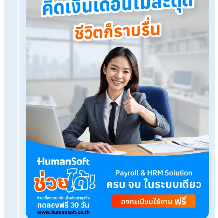
HumanSoft Payroll & HR Solution
Try Free 30 days
All HR's functions
Free setup service.
No expenses at all.
Dismiss at any time.
Try it free
Tags:
กินน้ําวันละกี่ลิตร