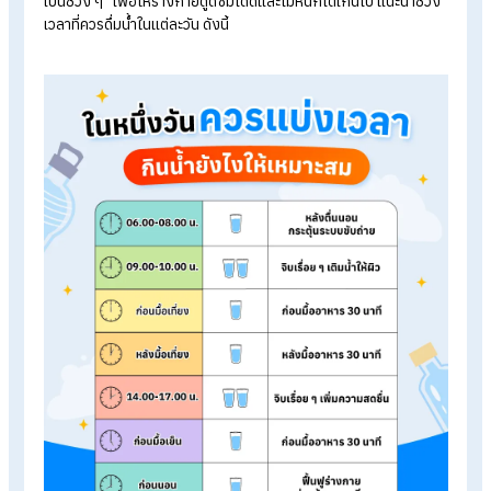
น้ำ 1.55-2.33 ลิตร
สำหรับวัยทำงานสามารถคำนวณปริมาณน้ำที่ควรดื่มต่อวันได้ง่าย ๆ
โดยใช้เพียงน้ำหนักตัวของเราเท่านั้น โดยสูตรคือ
น้ำหนักตัว
(กิโลกรัม) × 2.2 × 30 /÷ 2
ผลลัพธ์ที่ได้จะเป็นปริมาณน้ำ (มิลลิลิ
ที่ร่างกายควรได้รับในหนึ่งวัน
ตัวอย่างเช่น
นางสาว A มีน้ำหนัก 50 กิโลกกรัม
คำนวณได้ดังนี้ 50 x 2.2 x 30/2 = 1,650 มิลลิลิตร หรือ 1.65 ลิต
นั่นเอง
ในหนึ่งวันควรแบ่งเวลากินน้ำยังไงให้
เหมาะสม?