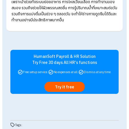
ก่อนมื้อเย็น 30 นาที — 1 แก้ว
ช่วยกระตุ้นการเผาผลาญ
ลดการกินเกินความจำเป็น เหมาะกับผู้ที่ควบคุมน้ำหนัก
ก่อนนอน 20 นาที — 1 แก้ว
ช่วยล้างของเสียและลดอาการขาดน้ำระหว่างหลับ
ช่วยโดยเฉพาะผู้ที่นอนห้องแอร์หรือนอนแล้วเหงื่อออกง่าย
ข้อดีของการกินน้ำให้เหมาะสมกับร่างกา
มีอะไรบ้าง?
การดื่มน้ำในปริมาณที่เหมาะสมตามที่ร่างกายต้องการ นอกจากจะด
ต่อสุขภาพและอวัยวะต่าง ๆ ภายในร่างกายแล้ว ยังได้รับผลพลอยไ
อื่น ๆ ด้วย ซึ่งข้อดีของการกินน้ำอย่างดหมาะสม ได้แก่