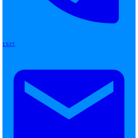
Interested Blog
โปรแกรมบริหารงานบุคคล
1537,
การคิดเงินเดือน
เอกสารออนไลน์
ลางาน
โอที
เบี้ยขยัน
แบบฟอร์มประเมินพนักงาน
บริการรับทำเงินเดือน
Follow
Human
Soft