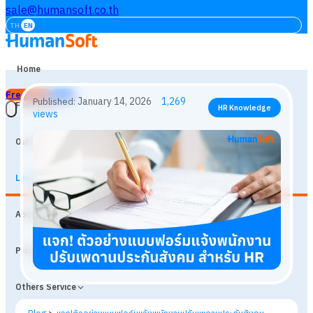
sale@humansoft.co.th
TH
EN
Home
Free Trial
Login
Features
Our Customers
Learning
January 14, 2026
1,269
Published:
HR Knowledge
About
views
Prices
Others Service