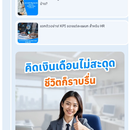
HumanSoft Payroll & HR Solution
Try Free 30 days
All HR's functions
Free setup service.
No expenses at all.
Dismiss at any time.
Try it free
Tags:
แบบฟอร์มแจ้งพนักงานปรับเพดานประกันสังคม