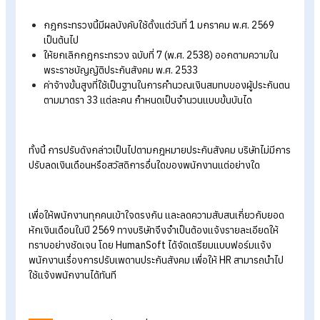
เพดานเงินสมทบประกันสังคมป
2569”
เมื่อวันที่
12 ธันวาคม 2568 ราชกิจจานุเบกษาได้ประกาศกฎใหม่เกี
กับ การปรับเพดานเงินเดือนที่ใช้คำนวณเงินประกันสังคม
สำหรับ
พนักงานที่อยู่ในระบบประกันสังคมตามมาตรา 33
พ.ศ.2568
ซึ่งแก
เพิ่มเติมจากพระราชบัญญัติประกันสังคม (ฉบับที่
3)
พ.ศ.
2542
โด
สาระสำคัญ ความว่า
กฎกระทรวงนี้มีผลบังคับใช้ตั้งแต่วันที่ 1
มกราคม พ.ศ. 2569
เป็นต้นไป
ให้ยกเลิกกฎกระทรวง ฉบับที่ 7 (พ.ศ. 2538)
ออกตามความใน
พระราชบัญญัติประกันสังคม พ.ศ. 2533
ค่าจ้างขั้นสูงที่ใช้เป็นฐานในการคำนวณเงินสมทบของผู้ประกั
ตามมาตรา 33
แต่ละคน กำหนดเป็นจำนวนแบบขั้นบันได