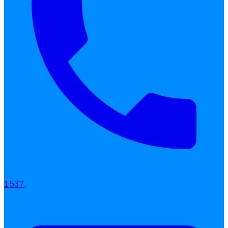
Interested Blog
โปรแกรมบริหารงานบุคคล
การคิดเงินเดือน
เอกสารออนไลน์
ลางาน
โอที
เบี้ยขยัน
แบบฟอร์มประเมินพนักงาน
บริการรับทำเงินเดือน
1537,
Follow
Human
Soft