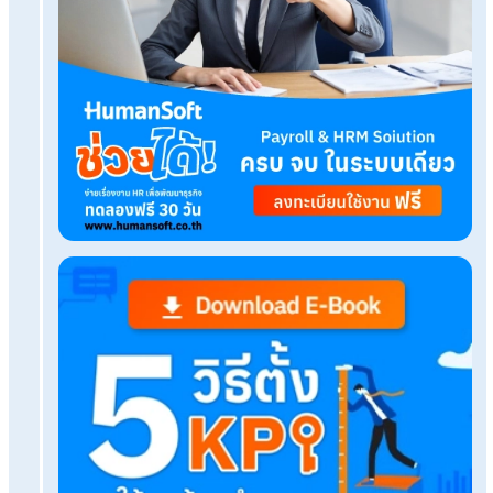
Related Blog
จ่ายโบนัสไม่ปนเงินเดือนแยกงวดชัดทุกเลขด้วยโปรแก
เดือน
บทบาทสำคัญของ HR ในปี 2026 เพื่อพัฒนาองค์กร
บ้าง?
แจกตัวอย่าง! KPI ของแต่ละแผนก สำหรับ HR