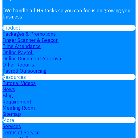
“
We handle all HR tasks so you can focus on growing your
business
”
Product
Packages & Promotions
Finger Scanner & Beacon
Time Attendance
Online Payroll
Online Document Approval
Other Reports
Payroll Outsourcing
Resources
Tutorial Videos
News
Blog
Requirement
Meeting Room
Sitemap
More
Services
Terms of Service