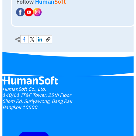
HumanSoft Co., Ltd.
140/61 IT&F Tower, 25th Floor
Silom Rd, Suriyawong, Bang Rak
Bangkok 10500