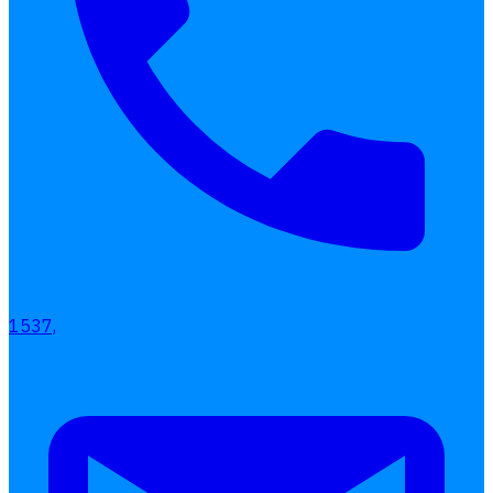
เลือกหัวข้อที่คุณสนใจ
โปรแกรมบริหารงานบุคคล
การคิดเงินเดือน
เอกสารออนไลน์
ลางาน
โอที
เบี้ยขยัน
แบบฟอร์มประเมินพนักงาน
บริการรับทำเงินเดือน
1537,
Follow
Human
Soft