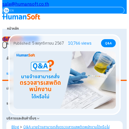
sale@humansoft.co.th
TH
EN
หน้าหลัก
เริ่มใช้งานฟรี
เข้าสู่ระบบ
ฟังก์ชัน
สำหรับธุรกิจ
แหล่งเรียนรู้
5 พฤศจิกายน 2567
10,766
views
Published:
Q&A
เกี่ยวกับเรา
ราคา
บริการและสินค้าอื่นๆ