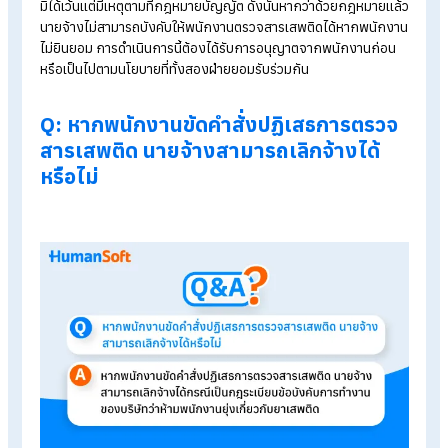
โปรแกรมคำนวณเงินเดือนอัตโนมัติ
ระบบลงเวลาทำงานออนไลน์
ราคาโปรแกรมเงินเดือน เริ่มต้น 590 บาท/เดือน
ทดลองใช้งานฟรี 30 วัน
A: นายจ้างไม่สามารถบังคับให้พนักงาน
ตรวจสารเสพติดได้หากไม่ได้รับความ
ยินยอมจากพนักงานก่อน
ตามรัฐธรรมนูญแห่งราชอาณาจักรไทย พุทธศักราช 2560 มาตรา
๒๘ วรรคหนึ่ง บัญญัติว่า บุคคลย่อมมีสิทธิและเสรีภาพในชีวิตและ
ร่างกาย และวรรคสอง บัญญัติว่า การค้นตัวบุคคล หรือการกระทำ
อันกระทบกระเทือนต่อสิทธิหรือเสรีภาพในชีวิตหรือร่างกายจะกระ
มิได้เว้นแต่มีเหตุตามที่กฎหมายบัญญัต ดังนั้นหากว่าด้วยกฎหมายแ
นายจ้างไม่สามารถบังคับให้พนักงานตรวจสารเสพติดได้หากพนัก
ไม่ยินยอม การดำเนินการนี้ต้องได้รับการอนุญาตจากพนักงานก่อ