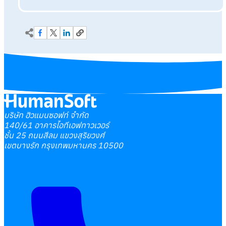
บริษัท ฮิวแมนซอฟท์ จำกัด
140/61 อาคารไอทีเอฟทาวเวอร์
ชั้น 25 ถนนสีลม แขวงสุริยวงศ์
เขตบางรัก กรุงเทพมหานคร 10500