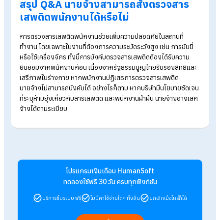
A: หากพนักงานขัดคำสั่งปฏิเสธการตรวจสารเส
ติด นายจ้างสามารถเลิกจ้างได้กรณีเป็นกฎระเบี
ข้อบังคับการทำงานของบริษัทว่าห้ามพนักงานยุ่
เกี่ยวกับยาเสพติด
หากบริษัทมี
กฎระเบียบข้อบังคับการทำงาน
ชัดเจนที่กำหนดให้
พนักงานห้ามยุ่งเกี่ยวหรือเสพสารเสพติด และต้องยอมรับการตรว
สารเสพติด ในตำแหน่งที่เกี่ยวข้องกับความปลอดภัย เช่น พนักงาน
รถบรรทุก หรือผู้ปฏิบัติงานที่ต้องใช้เครื่องจักร โดยมีจุดประสงค์เพื
ป้องกันอุบัติเหตุในการทำงานและรักษาความปลอดภัยโดยรวมของ
องค์กร
เมื่อพนักงานปฏิเสธการตรวจสารเสพติดในกรณีเช่นนี้ จะถือว่า
เป็นการขัดคำสั่งและฝ่าฝืนระเบียบข้อบังคับที่ได้ตกลงไว้กับบริษัท
ตั้งแต่แรก จึงถือเป็นการละเมิดระเบียบการทำงานอย่างร้ายแรง ซึ่