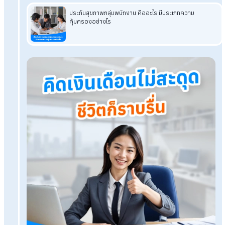
โปรแกรมเงินเดือน HumanSoft
ทดลองใช้ฟรี 30 วัน
ครบทุกฟังก์ชัน
บริการขึ้นระบบ ฟรี
ไม่มีค่าใช้จ่ายใดๆ ทั้งสิ้น
ยกเลิกเมื่อไหร่ก็ได้
ทดลองใช้งานฟรี
Tags:
ตรวจสารเสพติดพนักงาน
เรื่องที่คุณอาจสนใจ