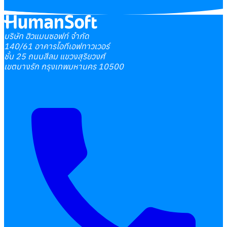
บริษัท ฮิวแมนซอฟท์ จำกัด
140/61 อาคารไอทีเอฟทาวเวอร์
ชั้น 25 ถนนสีลม แขวงสุริยวงศ์
เขตบางรัก กรุงเทพมหานคร 10500