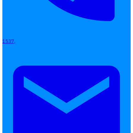
เลือกหัวข้อที่คุณสนใจ
โปรแกรมบริหารงานบุคคล
การคิดเงินเดือน
เอกสารออนไลน์
1537,
ลางาน
โอที
เบี้ยขยัน
แบบฟอร์มประเมินพนักงาน
บริการรับทำเงินเดือน
Follow
Human
Soft