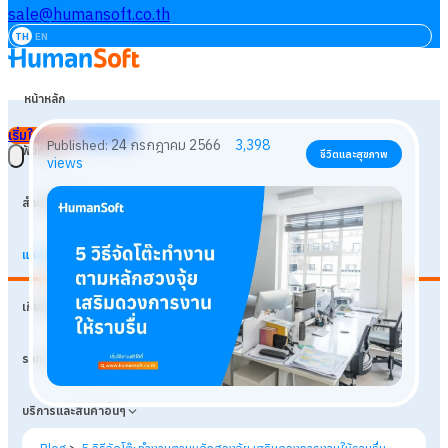
sale@humansoft.co.th
TH
EN
หน้าหลัก
เริ่มใช้งานฟรี
เข้าสู่ระบบ
ฟังก์ชัน
สำหรับธุรกิจ
แหล่งเรียนรู้
24 กรกฎาคม 2566
3,398
Published:
ชีวิตและสุขภาพ
เกี่ยวกับเรา
views
ราคา
บริการและสินค้าอื่นๆ