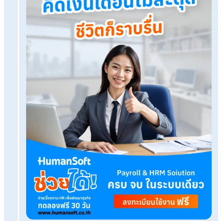
โปรแกรมเงินเดือน HumanSoft
ทดลองใช้ฟรี 30 วัน
ครบทุกฟังก์ชัน
บริการขึ้นระบบ ฟรี
ไม่มีค่าใช้จ่ายใดๆ ทั้งสิ้น
ยกเลิกเมื่อไหร่ก็ได้
ทดลองใช้งานฟรี
Tags:
จัดโต๊ะทำงาน
ฮวงจุ้ยโต๊ะทำงาน
เรื่องที่คุณอาจสนใจ