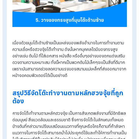
ของตกแต่งเสริมดวง พลาดไม่ได้เลยกับ 4 สิ่งต่อไปนี้หากคุณเป็นหน
ในผู้ที่ต้องการจัดโต๊ะทำงานตามหลักฮวงจุ้ย
ต้นไม้มงคล เช่น ต้นรวยไม่เลิก ต้นเงินไหลมา เป็นต้น ซึ่งของสิ่งน
จะช่วยเสริมดวงการทำงานให้ราบรื่นและรุ่งเรือง สังเกตได้จา
การแสดงความยินดีกิจการใหม่หรือการเปิดธุรกิจใดๆก็แล้วแต
ผู้คนมักส่งมอบต้นไม้เหล่านี้ให้กันเพื่อเสริมสร้างสิริมงคล
น้ำหอมตั้งโต๊ะ เป็นอีกหนึ่งสิ่งที่ใครหลายคนไม่คาดคิดว่ามันคือ
สิ่งของที่นำไว้เสริมดวง โดยมันจะทำให้หน้าที่การงานเจริญ
ก้าวหน้า
ปี่เซียะ ขึ้นชื่อยืนหนึ่งเรื่องของเสริมดวงที่โด่งดัง โดยจะมีความเ
ว่าปี่เซียะนั้นจะช่วยเรื่องการกักเก็บเงินออมได้เป็นอย่างดี
หนังสือ หนึ่งในสิ่งของเสริมดวงที่ช่วยในเรื่องของความฉลาด 
ผลให้เพิ่มพูนความสามารถในการทำงานหรือทำให้ฉลาดปราด
เปรื่องมากยิ่งขึ้น
5. วางของทรงสูงที่มุมโต๊ะด้านซ้าย