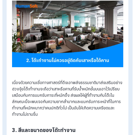
ตามหลักฮวงจุ้ยแล้วนั้น การจัดโต๊ะให้อยู่ตรงกับประตูเข้า-ออกเปร
เสมือนเป็นการเปิดรับสิ่งที่ไม่ดีเข้ามาได้อย่างง่ายดาย ส่งผลให้ผู้ที่จั
โต๊ะทำงานในลักษณะนี้จะประสบพบเจอกับปัญหาอยู่บ่อยครั้ง ทั้งนี้
ยกเว้นบุคคลที่มีอาชีพการงานเกี่ยวกับการลุกไปไหนมาไหนอยู่ตล
เวลา เพราะบุคคลเหล่านี้จะได้รับการเสริมดวงจากฮวงจุ้ยโต๊ะทำงา
ลักษณะดังกล่าว
2. โต๊ะทำงานไม่ควรอยู่ติดกับเสาหรือใต้คาน