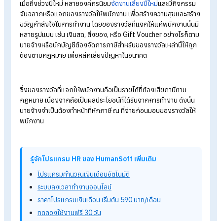
คำอวยพรปีใหม่ 2568
ทั้งไทยและอังกฤษ พร้อมไอเดียทำการ์ด
ใหม่
ค่าใช้จ่ายงานเลี้ยงสังสรรค์ของบริษัท จัดการภาษีอย่างไร?
การคำนวณภาษีหัก ณ ที่จ่ายเงินเดือนพนักงาน
WHT:
ภาษีหัก ณ ที่จ่ายคืออะไร?
เรื่องสำคัญที่นายจ้างควรรู้
ทำไมของรางวัลปีใหม่พนักงา
ต้องจัดการภาษี
เมื่อถึงช่วงปีใหม่ หลายองค์กรนิยม
จัดงานเลี้ยงปีใหม่
และมีกิจกรร
จับฉลากหรือแจกของรางวัลให้พนักงาน เพื่อสร้างความสุขและสร
ขวัญกำลังใจในการทำงาน โดยของรางวัลที่แจกให้แก่พนักงานนั้น
หลายรูปแบบ เช่น เงินสด, สิ่งของ, หรือ Gift Voucher อย่างไรก็ต
นายจ้างหรือนักบัญชีต้องจัดการภาษีสำหรับของรางวัลเหล่านี้ให้ถ
ต้องตามกฎหมาย เพื่อหลีกเลี่ยงปัญหาในอนาคต