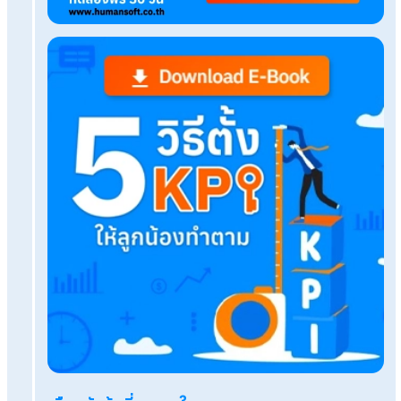
New Year New ME ปณิธานปีใหม่ สู่การเปลี่ยนแปลงชีว
ขึ้น
แบบฟอร์มการให้คะแนนสอบสัมภาษณ์ ประเมินผู้สมัค
อย่างแม่นยำ