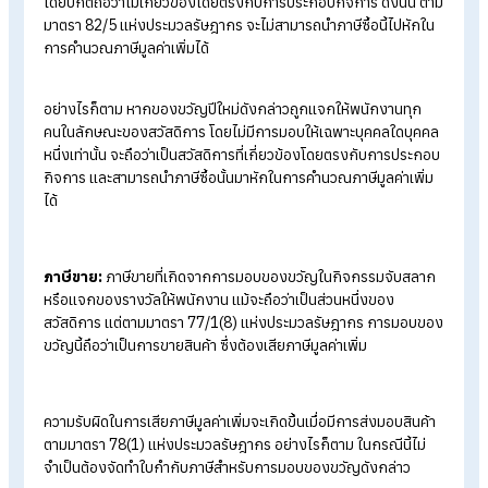
1. ภาษีเงินได้นิติบุคคล
ค่าใช้จ่ายในการซื้อของรางวัลสามารถนำมาหักเป็นรายจ่ายทางภาษี
หากเป็นรายจ่ายที่จัดให้เป็นสวัสดิการส่วนรวมของพนักงาน และไม่ไ
มอบให้แก่บุคคลใดบุคคลหนึ่งโดยเฉพาะ นอกจากนี้ ควรมีการระบุร
ละเอียดของค่าใช้จ่ายดังกล่าวไว้ในระเบียบสวัสดิการขององค์กร
อย่างชัดเจน ทั้งนี้ การดำเนินการควรมีหลักฐานประกอบที่ครบถ้วน
เช่น ใบเสร็จรับเงิน และเอกสารการอนุมัติจากผู้มีอำนาจในองค์กร
เพื่อความโปร่งใสและถูกต้องตามข้อกำหนดทางกฎหมาย
2. ภาษีมูลค่าเพิ่ม
ในเรื่องของภาษีมูลค่าเพิ่มแบ่งออกเป็น 2 กรณี คือ ภาษีซื้อ และภา
ขาย ดังนี้
ภาษีซื้อ:
ภาษีซื้อที่เกิดจากค่าของขวัญสำหรับพนักงานในวันปีใหม่