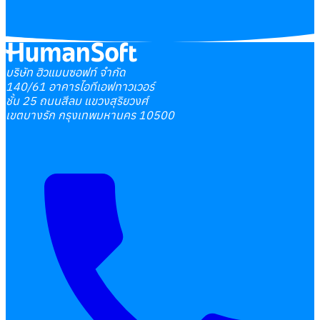
บริษัท ฮิวแมนซอฟท์ จำกัด
140/61 อาคารไอทีเอฟทาวเวอร์
ชั้น 25 ถนนสีลม แขวงสุริยวงศ์
เขตบางรัก กรุงเทพมหานคร 10500
เลือกหัวข้อที่คุณสนใจ
โปรแกรมบริหารงานบุคคล
การคิดเงินเดือน