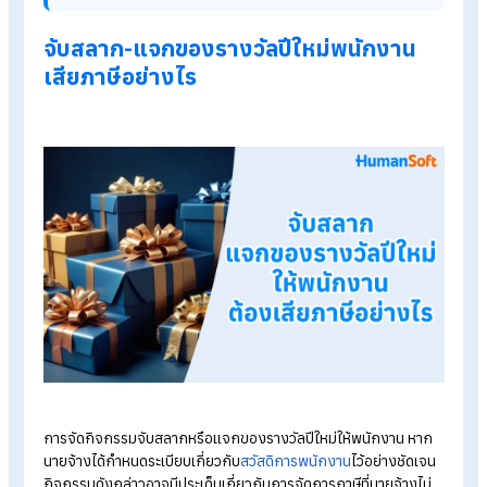
ซึ่งของรางวัลที่แจกให้พนักงานถือเป็นรายได้ที่ต้องเสียภาษีตาม
กฎหมาย เนื่องจากถือเป็นผลประโยชน์ที่ได้รับจากการทำงาน ดังนั้
นายจ้างจำเป็นต้องทำหน้าที่หักภาษี ณ ที่จ่ายก่อนมอบของรางวัลให
พนักงาน
รู้จักโปรแกรม HR ของ HumanSoft เพิ่มเติม
โปรแกรมคำนวณเงินเดือนอัตโนมัติ
ระบบลงเวลาทำงานออนไลน์
ราคาโปรแกรมเงินเดือน เริ่มต้น 590 บาท/เดือน
ทดลองใช้งานฟรี 30 วัน
จับสลาก-แจกของรางวัลปีใหม่พนักงาน
เสียภาษีอย่างไร