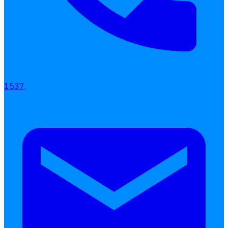
เอกสารออนไลน์
ลางาน
โอที
เบี้ยขยัน
แบบฟอร์มประเมินพนักงาน
1537,
บริการรับทำเงินเดือน
Follow
Human
Soft