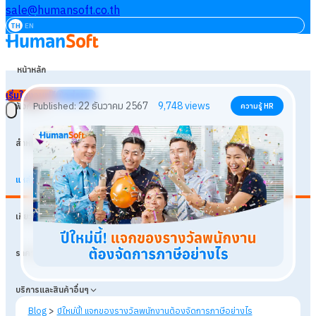
sale@humansoft.co.th
TH
EN
หน้าหลัก
เริ่มใช้งานฟรี
เข้าสู่ระบบ
ฟังก์ชัน
สำหรับธุรกิจ
แหล่งเรียนรู้
22 ธันวาคม 2567
9,748
views
Published:
ความรู้ HR
เกี่ยวกับเรา
ราคา
บริการและสินค้าอื่นๆ