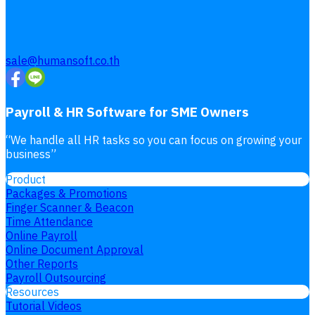
sale@humansoft.co.th
Payroll & HR Software for SME Owners
“
We handle all HR tasks so you can focus on growing your
business
”
Product
Packages & Promotions
Finger Scanner & Beacon
Time Attendance
Online Payroll
Online Document Approval
Other Reports
Payroll Outsourcing
Resources
Tutorial Videos