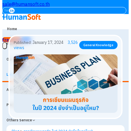
sale@humansoft.co.th
TH
EN
Home
Free Trial
Login
Features
Our Customers
Learning
January 17, 2024
3,526
Published:
General Knowledge
About
views
Prices
Others Service