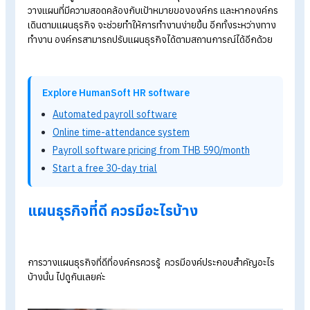
10 หนังสือที่ HR ควรอ่านปี 2024
SWOT analysis คืออะไร และมีบทบาทอย่างไรกับ HR
แผนธุรกิจ คืออะไร ?
แผนธุรกิจ (Business Plan)
คือเอกสารที่รวบรวมข้อมูลเกี่ยวกับ
กิจการหรือธุรกิจที่กำลังเริ่มต้นหรือกำลังจะขยายขนาด มีจุดประส
เพื่อช่วยให้ผู้ประกอบการมีวิธีการดำเนินธุรกิจที่เหมาะสมและมีการ
วางแผนที่มีความสอดคล้องกับเป้าหมายขององค์กร
และหากองค์
เดินตามแผนธุรกิจ จะช่วยทำให้การทำงานง่ายขึ้น อีกทั้งระหว่างท
ทำงาน องค์กรสามารถปรับแผนธุรกิจได้ตามสถานการณ์ได้อีกด้ว
Explore HumanSoft HR software
Automated payroll software