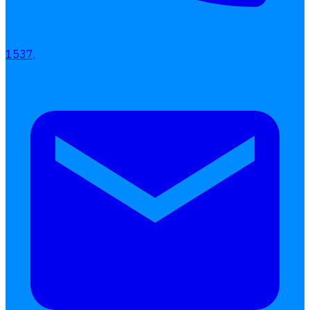
การคิดเงินเดือน
เอกสารออนไลน์
1537,
ลางาน
โอที
เบี้ยขยัน
แบบฟอร์มประเมินพนักงาน
บริการรับทำเงินเดือน
Follow
Human
Soft