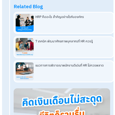
จำเป็นอยู่ไหม ?
ในปี 2024 การวางแผนธุรกิจก็ยังจำเป็นและสำคัญกับผู้ประกอบ
เสมอ เพราะการวางแผนธุรกิจที่ดี ย่อมมีชัยไปกว่าครึ่ง ดังนั้น เจ้า
ธุรกิจ ควรให้ความสำคัญกับการวางแผนธุรกิจให้ชัดเจน รวมถึง
สามารถวิเคราะห์สถานการณ์ปัจจุบันและปัจจัยภายนอกที่มีผลกระ
ต่อการดำเนินงานของธุรกิจให้ได้ทันท่วงที
รวมทั้งคอยติดตาม
สถานการณ์, วัดผลลัพธ์, และประเมินสถานกาณ์เพื่อปรับปรุงแผนอย
เสมอ เพื่อทำให้ธุรกิจไม่หลงทาง และประสบความสำเร็จต่อไป
HumanSoft Payroll & HR Solution
Try Free 30 days
All HR's functions