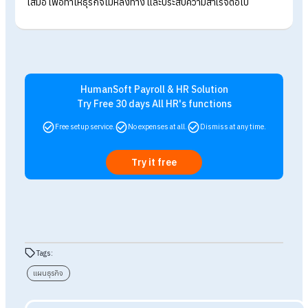
วัดผลได้ง่าย
เมื่อองค์กรทราบว่าตอนนี้กำลังทำอะไรอยู่ ดำเนินการไปถึงไหนแล้ว
จะสามารถมองเห็นผลลัพธ์แต่ละช่วงได้ หากจุดไหนเกิดปัญหาก็
สามารถพร้อมรับมือและแก้ไขปัญหาได้ทันที อีกทั้งยังสามารถมอง
โอกาสใหม่ ๆ เพื่อพัฒนาให้องค์กรประสบความสำเร็จได้มากขึ้นอีก
ด้วย
ทำให้เกิดแหล่งเงินทุน
การมีแผนธุรกิจที่ชัดเจน ถือว่าเป็นสิ่งสำคัญอย่างมากต่อผู้ประกอ
การ หรือธุรกิจสตาร์ทอัพ ผู้ประกอบการสามารถนำแผนธุรกิจนี้ ไปใ
นำเสนอให้กับผู้สนับสนุนแหล่งเงินทุนต่างๆ ได้ ทำให้แหล่งเงินทุนมั
ในศักยภาพการทำงานขององค์กร หากแหล่งทุนสามารถมองเห็นเป
หมายที่ชัดเจน และประโยชน์ที่จะเกิดจากธุรกิจนี้ ก็จะสามารถขอแห
เงินทุนมาพัฒนาธุรกิจได้ง่ายขึ้น
สรุปการวางแผนธุรกิจในปี 2024 ยัง