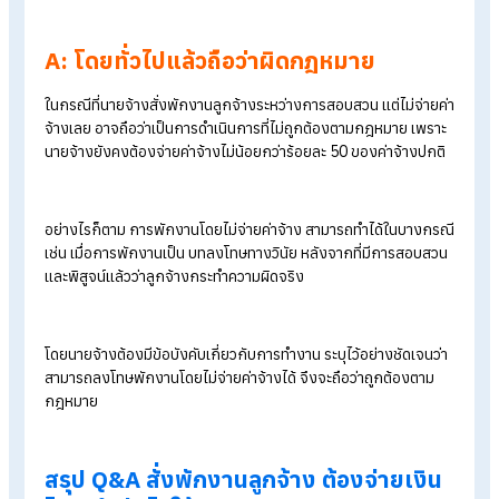
พิจารณาบทลงโทษทางวินัยต่อไป
Q : สั่งพักงานลูกจ้างโดยไม่จ่ายค่าจ้าง
ผิดกฎหมายหรือไม่?