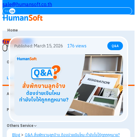
sale@humansoft.co.th
TH
EN
Home
Free Trial
Login
Features
Our Customers
Learning
March 15, 2026
176
views
Published:
Q&A
About
Prices
Others Service