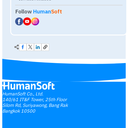
HumanSoft Co., Ltd.
140/61 IT&F Tower, 25th Floor
Silom Rd, Suriyawong, Bang Rak
Bangkok 10500