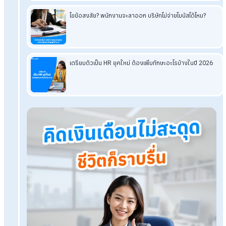
HumanSoft Payroll & HR Solution
Try Free 30 days
All HR's functions
Free setup service.
No expenses at all.
Dismiss at any time.
Try it free
Tags:
พักงานลูกจ้าง