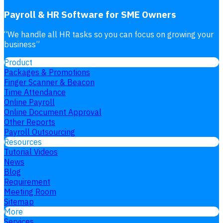
Payroll & HR Software for SME Owners
“
We handle all HR tasks so you can focus on growing your
business
”
Product
Packages & Promotions
Finger Scanner & Beacon
Time Attendance
Online Payroll
Online Document Approval
Other Reports
Payroll Outsourcing
Resources
Tutorial Videos
News
Blog
Requirement
Meeting Room
Sitemap
More
Services