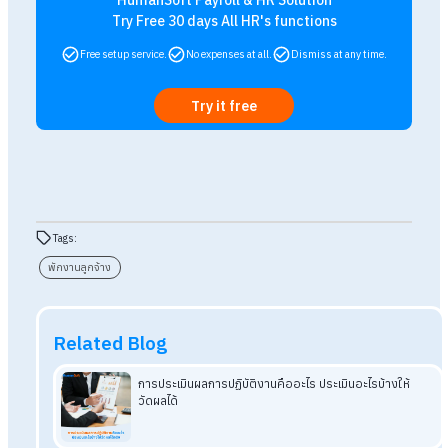
สรุป Q&A สั่งพักงานลูกจ้าง ต้องจ่ายเงิ
ไหม ทำยังไงให้ถูกกฎหมาย?
การสั่งพักงานลูกจ้างระหว่างการสอบสวน นายจ้างยังมีหน้าที่ต้อ
จ่ายค่าจ้างไม่น้อยกว่า 50% ของค่าจ้างปกติ และพักงานได้ไม่เกิน
วัน หากไม่จ่ายค่าจ้างเลยอาจเข้าข่ายผิดกฎหมาย ยกเว้นกรณีที่เป็
บทลงโทษทางวินัยและมีการกำหนดไว้ในข้อบังคับการทำงานของ
บริษัทอย่างชัดเจน
อ่านบทความที่เกี่ยวข้องเพิ่มเติม
นายจ้างควรรู้! หลักเกณฑ์การจ้างงานคนพิการตามกฎหมาย
กำหนด
ห้ามพลาด! กฎหมายแรงงานที่ลูกจ้างไม่ควรมองข้าม
เจ้าของกิจการต้องรู้! กฎหมายแรงงานปี 2569
มีอะไรอัปเดตบ
Q&A นายจ้างสั่งพักงานลูกจ้างในกรณีใดได้บ้าง?