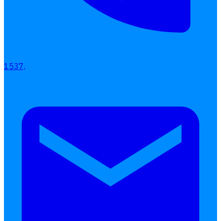
Interested Blog
โปรแกรมบริหารงานบุคคล
1537,
การคิดเงินเดือน
เอกสารออนไลน์
ลางาน
โอที
เบี้ยขยัน
แบบฟอร์มประเมินพนักงาน
บริการรับทำเงินเดือน
Follow
Human
Soft