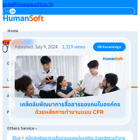
sale@humansoft.co.th
TH
EN
Home
Free Trial
Login
Features
Our Customers
Learning
July 9, 2024
1,319
views
Published:
HR Knowledge
About
Prices
Others Service