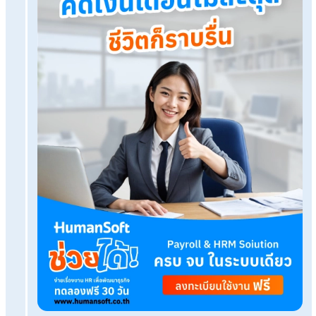
HumanSoft Payroll & HR Solution
Try Free 30 days
All HR's functions
Free setup service.
No expenses at all.
Dismiss at any time.
Try it free
Tags:
cfr