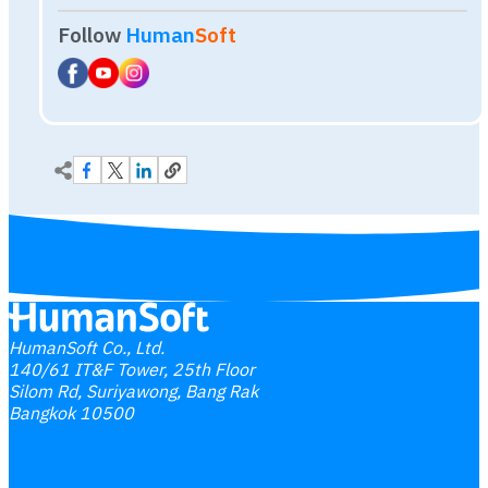
HumanSoft Co., Ltd.
140/61 IT&F Tower, 25th Floor
Silom Rd, Suriyawong, Bang Rak
Bangkok 10500