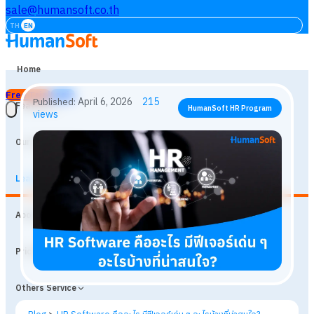
sale@humansoft.co.th
TH
EN
Home
Free Trial
Login
Features
Our Customers
Learning
April 6, 2026
215
Published:
HumanSoft HR Program
About
views
Prices
Others Service