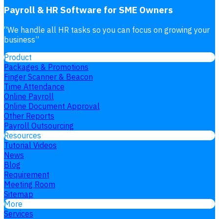
Payroll & HR Software for SME Owners
“
We handle all HR tasks so you can focus on growing your
business
”
Product
Packages & Promotions
Finger Scanner & Beacon
Time Attendance
Online Payroll
Online Document Approval
Other Reports
Payroll Outsourcing
Resources
Tutorial Videos
News
Blog
Requirement
Meeting Room
Sitemap
More
Services