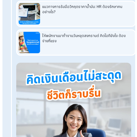
บ้าง
จัดการเงินโบนัส (Bonus)
ให้พนักงานง่าย ๆ ด้วย HR Softw
HumanSoft Payroll & HR Solution
Try Free 30 days
All HR's functions
Free setup service.
No expenses at all.
Dismiss at any time.
Try it free