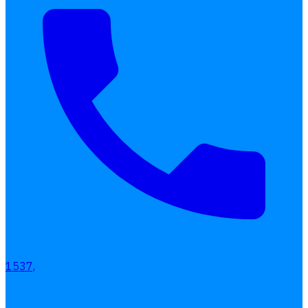
Interested Blog
โปรแกรมบริหารงานบุคคล
การคิดเงินเดือน
เอกสารออนไลน์
ลางาน
โอที
เบี้ยขยัน
1537,
แบบฟอร์มประเมินพนักงาน
บริการรับทำเงินเดือน