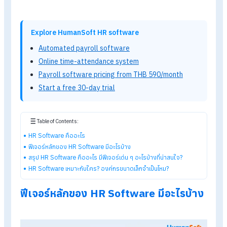
HR Software
คือ โปรแกรมคำนวณเงินเดือนและบริหารงานบุคคลท
ช่วยให้งาน HR
เป็นเรื่องง่าย ครอบคลุมตั้งแต่การรับสมัครงาน จัด
เก็บข้อมูลพนักงาน การลา จัดตารางงาน ไปจนถึงคิดเงินเดือนและ
สวัสดิการ
ส่วนใหญ่ทำงานอยู่บน Cloud
ทำให้ HR
สามารถเข้าถึงข้อมูลหรือ
ทำงานเงินเดือนได้ทุกที่ทุกเวลา ช่วยลดภาระงาน HR
ลดความผิด
พลาด และเพิ่มความคล่องตัวในการทำงานทั้งองค์กร
Explore HumanSoft HR software
Automated payroll software
Online time-attendance system
Payroll software pricing from THB 590/month