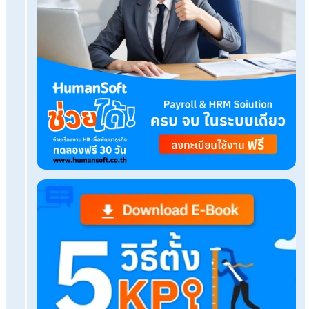
Tags:
hr software คือ
Related Blog
ประเภทงานที่นายจ้างมีสิทธิให้ลูกจ้างทำงานวันหยุด
สงกรานต์ได้
แนวทางการรับมือวิกฤตราคาน้ำมัน: HR ต้องรักษา
อย่างไร?
ให้พนักงานมาทำงานวันหยุดสงกรานต์ คิดโอทียังไง 
จ่ายกี่แรง