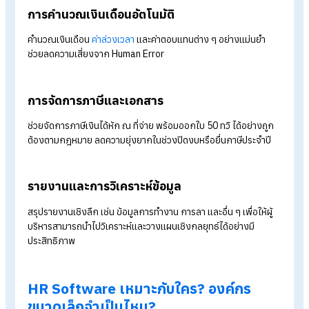
ทำงานได้ ข้อมูลเข้าระบบทันที โดยไม่ต้องคีย์ซ้ำ
การจัดการกะการทำงานและวันหยุด
สามารถวางแผน
จัดกะการทำงาน
ล่วงหน้า กำหนดวันหยุด และบริห
ทรัพยากรบุคคลให้เหมาะสมกับลักษณะงาน ช่วยลดความสับสนแล
เพิ่มประสิทธิภาพการทำงานเป็นทีม เช่น ร้านอาหารที่มีพนักงานเข้า
งานหลายกะ การใช้ HR Software ช่วยให้เจ้าของร้านจัดกะพนัก
ได้ง่ายขึ้น ทำให้รู้ว่าใครต้องเข้างานกะไหน
ยื่น-อนุมัติเอกสารต่าง ๆ
รองรับการยื่น-อนุมัติเอกสาร เช่น การลา OT หรือเอกสาร HR อื่น 
ผ่านระบบออนไลน์ ทำให้ขั้นตอนอนุมัติเอกสารรวดเร็ว โปร่งใส และ
ตรวจสอบย้อนหลังได้