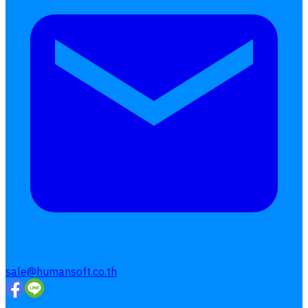
Follow
Human
Soft
sale@humansoft.co.th