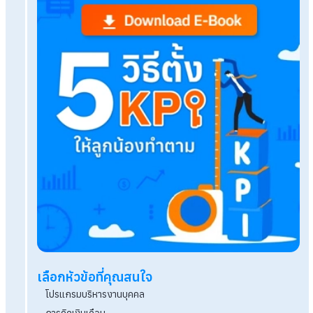
5 สัญญาณเตือน Payroll กินเวลาชีวิต แก้ได้ด้วย
HumanSoft One