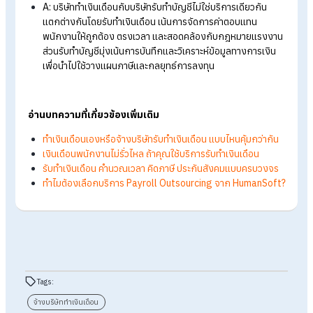
เจ้าของหรือ HR ได้ไปพัฒนางานด้านอื่น ๆ
FAQ: คำถามที่พบบ่อยเกี่ยวกับการจ้างบริษัททำ
เงินเดือน
Q: จ้างบริษัททำเงินเดือนราคาแพงไหม?
A: โดยปกติจะมีค่าบริการตามจำนวนพนักงานจริง (Pay-per-
head) ซึ่งเมื่อเทียบกับค่าจ้างพนักงานประจำ ค่าซอฟต์แวร์ แล
ค่าปรับที่อาจเกิดขึ้นจากการทำผิดพลาด การใช้ Outsourcing 
มีต้นทุนต่ำกว่าและควบคุมงบประมาณได้ง่ายกว่า
Q: จ้างบริษัททำเงินเดือนคิดเงินเดือนพนักงานได้ทุกประเภท
ไหม?
A: คิดได้ครอบคลุมทุกประเภท ไม่ว่าจะเป็นพนักงานรายเดือน ร
วัน Part Time หรือฟรีแลนซ์ โดยผู้ให้บริการส่วนใหญ่จะมีระบ