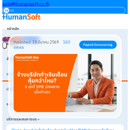
sale@humansoft.co.th
TH
EN
หน้าหลัก
เริ่มใช้งานฟรี
เข้าสู่ระบบ
ฟังก์ชัน
สำหรับธุรกิจ
แหล่งเรียนรู้
18 มีนาคม 2569
160
Published:
Payroll Outsourcing
เกี่ยวกับเรา
views
ราคา
บริการและสินค้าอื่นๆ