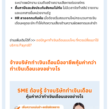
5 ความเสี่ยงและข้อผิดพลาดที่ SME มัก
เจอเมื่อทำเงินเดือนเอง
ธุรกิจ SME ที่มีเจ้าของหรือทีม HR เพียงไม่กี่คนต้องดูแลการทำเงิ
เดือนด้วยตัวเอง มักต้องเผชิญกับปัญหาหลายด้าน จนบางครั้งอาจ
คุ้มค่ากับเวลาและต้นทุนที่เสียไป โดยปัญหาหลัก ๆ มีดังนี้
คำนวณเงินเดือนผิดบ่อย
เช่น คิด OT ผิด หักประกันสังคมไม่
ครบ หรือหักภาษีไม่ถูก อาจทำให้เกิดปัญหาความเสี่ยงทาง
กฎหมายตามมาได้
จ่ายเงินเดือนไม่ตรงเวลา
เนื่องจากความซับซ้อนที่ทำให้
กระบวนการล่าช้า ส่งผลให้ขาดความเชื่อมั่นจากพนักงาน
ข้อมูลเงินเดือนรั่วไหล
จากการเก็บข้อมูลไม่เป็นระบบด้วย
กระดาษ ขาดความปลอดภัย อาจก่อให้เกิดปัญหาความสัมพันธ์
ระหว่างพนักงาน รวมถึงสร้างความเสียหายต่อองค์กร
ยื่นภาษีและส่งประกันสังคมไม่ทัน
ไม่มีเวลาจัดทำสลิป รายง
และเอกสารยื่นหน่วยงานรัฐ
HR ลาออกกะทันหัน
เมื่อต้องเริ่มสอนงานใหม่กระบวนการเงิ
เดือนหยุดชะงัก ทำให้เกิดความเสี่ยงด้านความผิดพลาดและล่าช