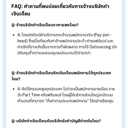
ไม่ต้องลงทุนซื้อซอฟต์แวร์เฉพาะทางเอง
ประหยัดเวลาและทรัพยากร
ลดภาระงานได้มาก ทำให้เจ้าข
หรือ HR สามารถมุ่งเน้นไปที่งานพัฒนาและการเติบโตของธุรกิ
ความปลอดภัยของข้อมูล
มั่นใจได้ว่าข้อมูลจะได้รับการจัดเก
อย่างเป็นระบบ ภายใต้มาตรฐานด้านความปลอดภัยที่เข้มงวด มี
การควบคุมสิทธิ์การเข้าถึงอย่างเหมาะสม และสามารถตรวจส
ได้ในทุกขั้นตอน
รองรับการขยายตัวของธุรกิจ
ไม่ต้องกังวลกับการคำนวณเ
เดือนและการจัดการเอกสารต่าง ๆ ที่ซับซ้อนขึ้น
สรุป จ้างบริษัททำเงินเดือนคุ้มกว่าไหม?
จุดที่ SME มักพลาดเมื่อทำเอง
การเลือกจ้างบริษัททำเงินเดือน (
Payroll Outsourcing
) ถือเป็น
ทางออกที่ช่วยให้ธุรกิจ SME ก้าวข้ามขีดจำกัดด้านบุคลากรและระ
จัดการเงินเดือนพนักงาน ซึ่งนอกจากจะช่วยลดต้นทุนด้านซอฟต์แว
และการจ้างพนักงานทำเงินเดือนเพิ่มแล้ว ยังคุ้มค่าด้านการคืนเวลา