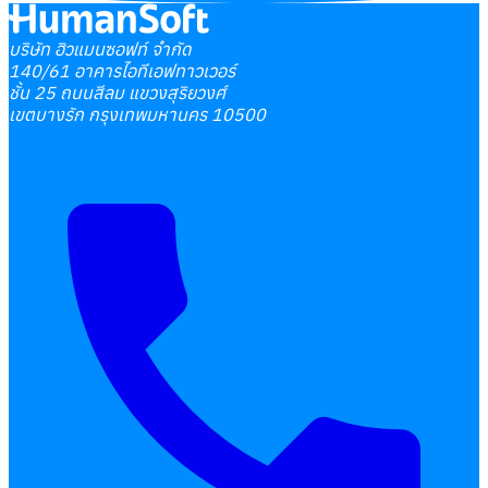
บริษัท ฮิวแมนซอฟท์ จำกัด
140/61 อาคารไอทีเอฟทาวเวอร์
ชั้น 25 ถนนสีลม แขวงสุริยวงศ์
เขตบางรัก กรุงเทพมหานคร 10500
เลือกหัวข้อที่คุณสนใจ
โปรแกรมบริหารงานบุคคล
การคิดเงินเดือน
เอกสารออนไลน์
ลางาน