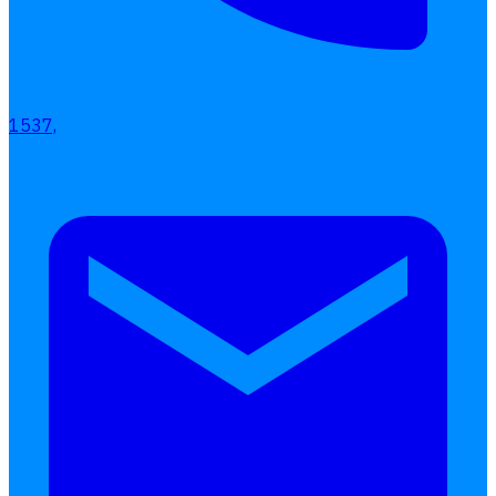
โอที
เบี้ยขยัน
แบบฟอร์มประเมินพนักงาน
1537,
บริการรับทำเงินเดือน
Follow
Human
Soft