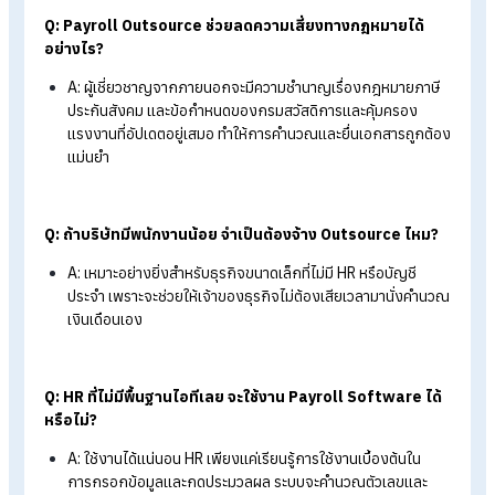
และประกันสังคมของไทย การจ้าง Outsource จะช่วยลดควา
เสี่ยงทางกฎหมายได้ดีที่สุด
ธุรกิจที่ควรเลือกใช้ Payroll Software
ธุรกิจที่กำลังโตและมีทีม HR :
ต้องการระบบที่ช่วยให้ HR
ทำงานง่ายขึ้น ลดความผิดพลาดจาก Excel
ต้องการตรวจสอบข้อมูลได้ตลอดเวลา :
อยากดึง Report
วิเคราะห์ต้นทุนพนักงานได้ทันทีแบบ Real-time
เน้นความคุ้มค่าในระยะยาว :
เมื่อจำนวนพนักงานมากขึ้น ก
ใช้ Software มักจะมีต้นทุนเฉลี่ยต่อหัวที่ถูกลง
สรุป Payroll Outsource กับ Payroll
Software ธุรกิจคุณเหมาะกับอะไร
สรุปแล้ว หัวใจสำคัญคือความแม่นยำและความคุ้มค่า หากคุณมีทีม