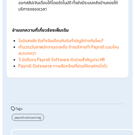
ที่พร้อมลุย การใช้ Payroll Software จะช่วยสร้างระบบที่แข็งแก
และประหยัดงบในระยะยาว แต่หากต้องการความสะดวกแบบเบ็ดเสร
และลดความเสี่ยงด้านภาษี Payroll Outsource คือทางลัดที่ช่วยให
คุณโฟกัสกับการเติบโตของธุรกิจได้อย่างเต็มที่ เลือกแบบที่ตอบโจ
ไลฟ์สไตล์การทำงานของคุณวันนี้ เพื่อรากฐานองค์กรที่มั่นคงในวั
หน้า
FAQ: คำถามที่พบบ่อยเกี่ยวกับ Payroll
Outsource และ Payroll Software
Q: Payroll Outsource ช่วยลดความเสี่ยงทางกฎหมายได้
อย่างไร?
A: ผู้เชี่ยวชาญจากภายนอกจะมีความชำนาญเรื่องกฎหมายภาษ
ประกันสังคม และข้อกำหนดของกรมสวัสดิการและคุ้มครอง
แรงงานที่อัปเดตอยู่เสมอ ทำให้การคำนวณและยื่นเอกสารถูกต
แม่นยำ