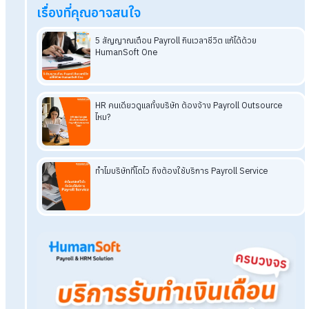
Q: ถ้าบริษัทมีพนักงานน้อย จำเป็นต้องจ้าง Outsource ไหม
A: เหมาะอย่างยิ่งสำหรับธุรกิจขนาดเล็กที่ไม่มี HR หรือบัญชี
ประจำ เพราะจะช่วยให้เจ้าของธุรกิจไม่ต้องเสียเวลามานั่งคำ
เงินเดือนเอง
Q: HR ที่ไม่มีพื้นฐานไอทีเลย จะใช้งาน
Payroll Software
ไ
หรือไม่?
A: ใช้งานได้แน่นอน HR เพียงแค่เรียนรู้การใช้งานเบื้องต้นใน
การกรอกข้อมูลและกดประมวลผล ระบบจะคำนวณตัวเลขและ
ออกสลิปเงินเดือนให้โดยอัตโนมัติ ทั้งยังมีระบบหลังบ้านคอยให้
บริการตลอดเวลา
อ่านบทความที่เกี่ยวข้องเพิ่มเติม