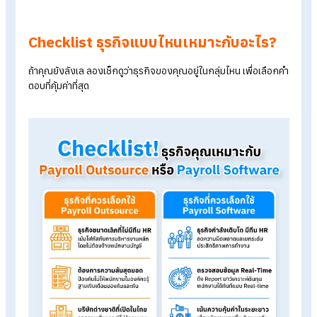
ป้องกันการ "แอบดู" เงินเดือนกันเองภายในบริษัทได้อย่างดีเยี่
ค่าใช้จ่ายในการลงทุน:
Payroll Software:
จ่ายตามจำนวนพนักงานจริง มักมีค่า
บริการรายเดือนหรือรายปีที่ประหยัดคุ้มค่าในระยะยาว
Payroll Outsource:
ค่าบริการเริ่มต้นอาจสูง แต่คุ้มค่าเพร
รวมค่าแรงผู้เชี่ยวชาญไว้แล้ว
ความยืดหยุ่นในการจัดการ
Payroll Software:
มีความยืดหยุ่นสูง HR สามารถแก้ไขหร
ดึงรายงานออกมาดูได้ทันทีแบบ Real-time
Payroll Outsource:
การแก้ไขข้อมูลแบบกะทันหันอาจมีขั้
ตอนประสานงานเพิ่มขึ้นเล็กน้อย ตามข้อตกลงการส่งงาน