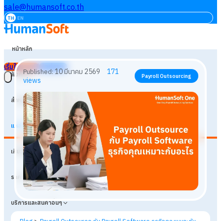
sale@humansoft.co.th
TH
EN
หน้าหลัก
เริ่มใช้งานฟรี
เข้าสู่ระบบ
ฟังก์ชัน
สำหรับธุรกิจ
แหล่งเรียนรู้
10 มีนาคม 2569
171
Published:
Payroll Outsourcing
เกี่ยวกับเรา
views
ราคา
บริการและสินค้าอื่นๆ