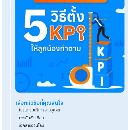
5 สัญญาณเตือน Payroll กินเวลาชีวิต แก้ได้ด้วย
HumanSoft One
HR คนเดียวดูแลทั้งบริษัท ต้องจ้าง Payroll Outso
ไหม?
ทำไมบริษัทที่โตไว ถึงต้องใช้บริการ Payroll Service