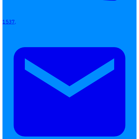
เลือกหัวข้อที่คุณสนใจ
โปรแกรมบริหารงานบุคคล
1537,
การคิดเงินเดือน
เอกสารออนไลน์
ลางาน
โอที
เบี้ยขยัน
แบบฟอร์มประเมินพนักงาน
บริการรับทำเงินเดือน
Follow
Human
Soft