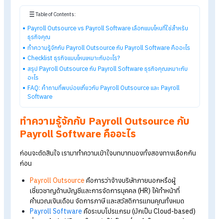
Payroll Software เลือกแบบ
ไหนที่ใช่สำหรับธุรกิจคุณ
ในวันที่ธุรกิจโตขึ้นสิ่งหนึ่งที่ซับซ้อนตามไปด้วยคือ
"การจัดการเงิน
เดือน"
ไม่ว่าจะเป็นเรื่องภาษี ประกันสังคม โอที หรือการหักขาดลาม
สายที่ต้องแม่นยำ
หลายบริษัทจึงเริ่มมองหาตัวช่วย แต่คำถามคือเร
ควรจะจ้างมืออาชีพภายนอกมาดูแลให้จบ ๆ ไป? หรือจะลงทุนกับ
โปรแกรมจัดการเงินเดือนเพื่อควบคุมเองภายในดี?
Table of Contents:
Payroll Outsource vs Payroll Software เลือกแบบไหนที่ใช่สำหรับ
ธุรกิจคุณ
ทำความรู้จักกับ Payroll Outsource กับ Payroll Software คืออะไร
Checklist ธุรกิจแบบไหนเหมาะกับอะไร?
สรุป Payroll Outsource กับ Payroll Software ธุรกิจคุณเหมาะกับ
อะไร