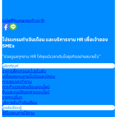
sale@humansoft.co.th
โปรแกรมทำเงินเดือน และบริการงาน HR เพื่อเจ้าของ
SMEs
“
ช่วยดูแลทุกงาน HR ให้คุณมีเวลาเติบโตธุรกิจอย่างสบายใจ
”
ผลิตภัณฑ์
ราคาแพ็กเกจและโปรโมชั่น
เครื่องสแกนลายนิ้วมือและบีคอน
การลงเวลาทำงาน
การคำนวณเงินเดือนออนไลน์
ยื่นและอนุมัติเอกสารออนไลน์
รายงานอื่นๆ
บริการรับทำเงินเดือน
แหล่งเรียนรู้
วิดีโอสอนการใช้งาน