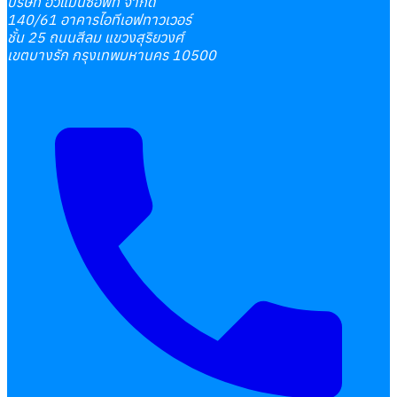
บริษัท ฮิวแมนซอฟท์ จำกัด
140/61 อาคารไอทีเอฟทาวเวอร์
ชั้น 25 ถนนสีลม แขวงสุริยวงศ์
เขตบางรัก กรุงเทพมหานคร 10500