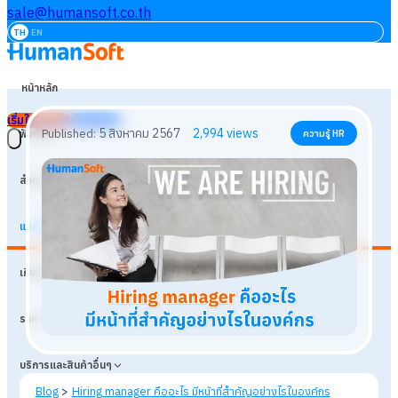
sale@humansoft.co.th
TH
EN
หน้าหลัก
เริ่มใช้งานฟรี
เข้าสู่ระบบ
ฟังก์ชัน
สำหรับธุรกิจ
แหล่งเรียนรู้
5 สิงหาคม 2567
2,994
views
Published:
ความรู้ HR
เกี่ยวกับเรา
ราคา
บริการและสินค้าอื่นๆ