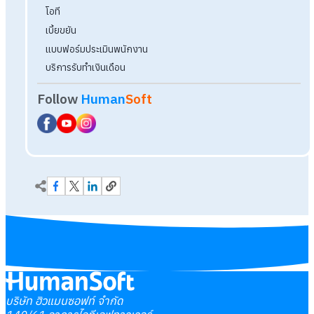
บริษัท ฮิวแมนซอฟท์ จำกัด