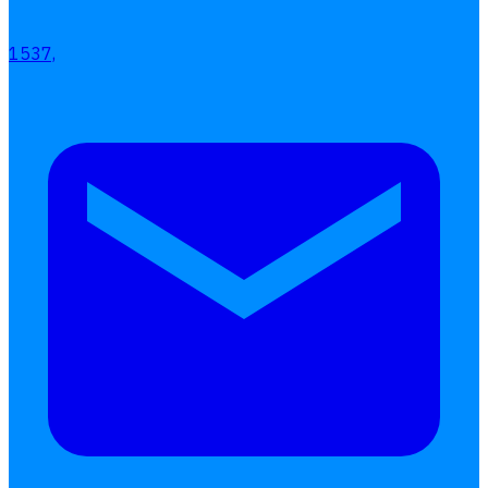
เอกสารออนไลน์
1537,
ลางาน
โอที
เบี้ยขยัน
แบบฟอร์มประเมินพนักงาน
บริการรับทำเงินเดือน
Follow
Human
Soft