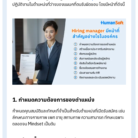
รู้จักโปรแกรม HR ของ HumanSoft เพิ่มเติม
โปรแกรมคำนวณเงินเดือนอัตโนมัติ
ระบบลงเวลาทำงานออนไลน์
ราคาโปรแกรมเงินเดือน เริ่มต้น 590 บาท/เดือน
ทดลองใช้งานฟรี 30 วัน
Hiring manager มีหน้าที่สำคัญอย่างไร
องค์กร
งานสำคัญของ hiring manager คือการ
สรรหาบุคลากร
เพื่อเข้าม
ปฏิบัติงานในตำแหน่งที่ว่างของแผนกที่ตนรับผิดชอบ โดยมีหน้าที่ดัง