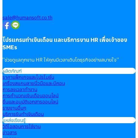
sale@humansoft.co.th
โปรแกรมทำเงินเดือน และบริการงาน HR เพื่อเจ้าของ
SMEs
“
ช่วยดูแลทุกงาน HR ให้คุณมีเวลาเติบโตธุรกิจอย่างสบายใจ
”
ผลิตภัณฑ์
ราคาแพ็กเกจและโปรโมชั่น
เครื่องสแกนลายนิ้วมือและบีคอน
การลงเวลาทำงาน
การคำนวณเงินเดือนออนไลน์
ยื่นและอนุมัติเอกสารออนไลน์
รายงานอื่นๆ
บริการรับทำเงินเดือน
แหล่งเรียนรู้
วิดีโอสอนการใช้งาน
ข่าวสาร