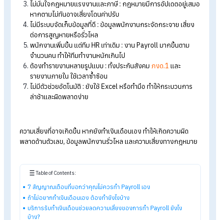
ใช้เวลาทำเงินเดือนนานเกินไป : HR ต้องเสียเวลาหลายวันกับก
คำนวณเงินเดือน แทนที่จะไปโฟกัสงานเชิงกลยุทธ์
เกิดข้อผิดพลาดบ่อย : เงินเดือนผิด หักภาษีไม่ตรง หรือคำนวณ
ทีพลาด ทำให้พนักงานไม่พอใจ
ไม่มั่นใจกฎหมายแรงงานและภาษี : กฎหมายมีการอัปเดตอยู่เ
หากตามไม่ทันอาจเสี่ยงโดนค่าปรับ
ไม่มีระบบจัดเก็บข้อมูลที่ดี : ข้อมูลพนักงานกระจัดกระจาย เสี่ย
ต่อการสูญหายหรือรั่วไหล
พนักงานเพิ่มขึ้น แต่ทีม HR เท่าเดิม : งาน Payroll มากขึ้นตาม
จำนวนคน ทำให้ทีมทำงานหนักเกินไป
ต้องทำรายงานหลายรูปแบบ : ทั้งประกันสังคม
ภงด.1
และ
รายงานภายใน ใช้เวลาซ้ำซ้อน
ไม่มีตัวช่วยอัตโนมัติ : ยังใช้ Excel หรือทำมือ ทำให้กระบวนการ
ล่าช้าและผิดพลาดง่าย