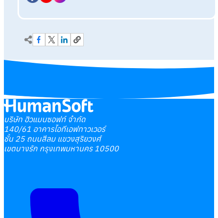
บริษัท ฮิวแมนซอฟท์ จำกัด
140/61 อาคารไอทีเอฟทาวเวอร์
ชั้น 25 ถนนสีลม แขวงสุริยวงศ์
เขตบางรัก กรุงเทพมหานคร 10500