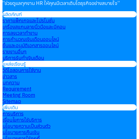
“
ช่วยดูแลทุกงาน HR ให้คุณมีเวลาเติบโตธุรกิจอย่างสบายใจ
”
ผลิตภัณฑ์
ราคาแพ็กเกจและโปรโมชั่น
เครื่องสแกนลายนิ้วมือและบีคอน
การลงเวลาทำงาน
การคำนวณเงินเดือนออนไลน์
ยื่นและอนุมัติเอกสารออนไลน์
รายงานอื่นๆ
บริการรับทำเงินเดือน
แหล่งเรียนรู้
วิดีโอสอนการใช้งาน
ข่าวสาร
บทความ
Requirement
Meeting Room
Sitemap
เพิ่มเติม
การบริการ
เงื่อนไขการใช้บริการ
นโยบายความเป็นส่วนตัว
นโยบายการคืนเงิน
นโยบายการใช้คุกกี้