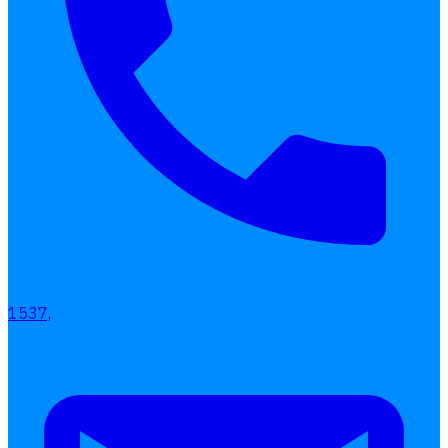
เลือกหัวข้อที่คุณสนใจ
โปรแกรมบริหารงานบุคคล
การคิดเงินเดือน
เอกสารออนไลน์
ลางาน
โอที
เบี้ยขยัน
แบบฟอร์มประเมินพนักงาน
บริการรับทำเงินเดือน
1537,
Follow
Human
Soft