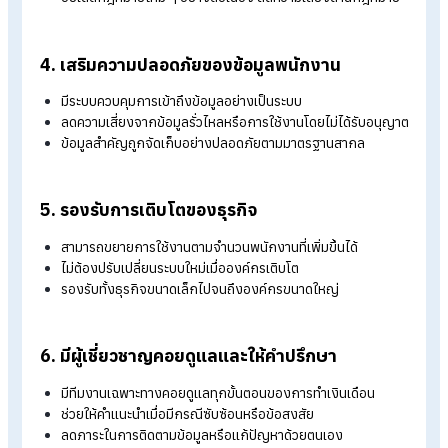
2. คุ้มค่า ช่วยควบคุมต้นทุนได้ดียิ่งขึ้น
ไม่ต้องลงทุนระบบเงินเดือนหรือจ้างทีมเฉพาะทางเพิ่ม
ลดเวลาและทรัพยากรที่ใช้ในกระบวนการ Payroll
มีแพ็กเกจเริ่มต้นที่เข้าถึงได้ เหมาะกับทุกขนาดองค์กร
จัดเก็บข้อมูลบน Cloud พร้อมมาตรฐานความปลอดภัยสูง
3. ถูกต้อง ครบถ้วน ตามข้อกำหนดกฎหมาย
คำนวณภาษีและประกันสังคมได้อย่างแม่นยำ
ดำเนินการตามหลักเกณฑ์ของหน่วยงานรัฐที่เกี่ยวข้อง
รองรับโครงสร้างเงินเดือนที่หลากหลายและซับซ้อน
อัปเดตกฎหมายใหม่ ๆ อย่างต่อเนื่อง ลดความเสี่ยงด้านกฎหม