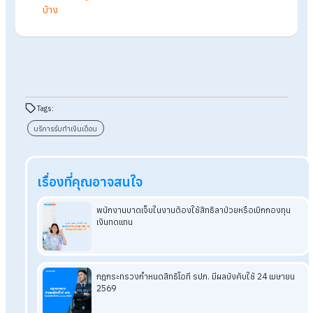
จนถึงองค์กรขนาดใหญ่ที่ต้องการลดภาระงานของฝ่าย HR แล
เพิ่มความถูกต้องแม่นยำของข้อมูล
Q: ถ้าใช้บริการรับทำเงินเดือน จะทำให้ข้อมูลเงินเดือนรั่วไหล
หรือไม่?
A: หากเลือกผู้ให้บริการที่ได้มาตรฐานอย่าง HumanSoft One
ข้อมูลจะถูกเก็บรักษาด้วยระบบ Cloud ที่มีความปลอดภัยสูง มี
การเข้ารหัสข้อมูล
Q: บริการรับทำเงินเดือน ช่วยเรื่องการยื่นภาษีอย่างไร?
A: ผู้ให้บริการจะช่วยคำนวณและจัดเตรียมไฟล์สำหรับยื่น ภ.ง.ด
ประกันสังคม (สปส. 1-10) และกองทุนสำรองเลี้ยงชีพให้ ลด
ความผิดพลาดในการกรอกข้อมูลเอง
อ่านบทความที่เกี่ยวข้องเพิ่มเติม