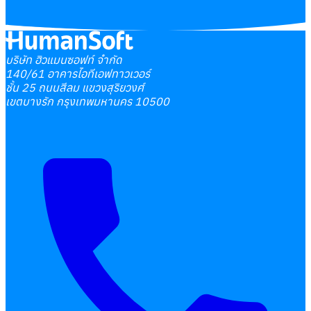
เลือกหัวข้อที่คุณสนใจ
โปรแกรมบริหารงานบุคคล
บริษัท ฮิวแมนซอฟท์ จำกัด
140/61 อาคารไอทีเอฟทาวเวอร์
การคิดเงินเดือน
ชั้น 25 ถนนสีลม แขวงสุริยวงศ์
เอกสารออนไลน์
เขตบางรัก กรุงเทพมหานคร 10500
ลางาน
โอที
เบี้ยขยัน
แบบฟอร์มประเมินพนักงาน
บริการรับทำเงินเดือน
Follow
Human
Soft