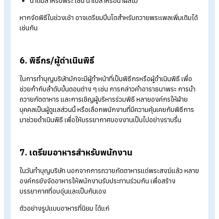
จัดวางโต๊ะหมู่บูชาและอาสนะสำหรับพระ
จัดเก้าอี้หรือพื้นที่นั่งสำหรับพนักงานที่ร่วมพิธี
การจัดพื้นที่ให้เหมาะสมจะช่วยให้พิธีดูเป็นระเบียบและสร้างบรรยา
ที่เป็นมงคล
5. เตรียมอุปกรณ์พิธีสงฆ์และเครื่องไทยธรรม
สิ่งของสำหรับใช้ในพิธีทำบุญบริษัทควรเตรียมให้ครบถ้วน ทั้งอุปก
ประกอบพิธีและของถวายพระ เช่น
อุปกรณ์สำหรับพิธีสงฆ์
พรม เสื่อ หรือผ้าปูนั่งสำหรับพระ
โต๊ะหมู่บูชา หรือโต๊ะวางพระพุทธรูป
พระพุทธรูป (หรือภาพพระพุทธรูป)
ธูป เทียน และดอกไม้
สายสิญจน์
ขันน้ำมนต์ พร้อมเทียนน้ำมนต์