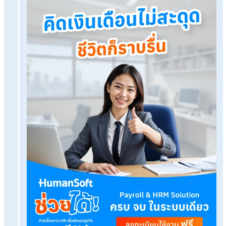
ความสามัคคี และ
สร้างบรรยาศดี ๆ
ให้กับองค์กรได้อย่างแท้จริง
อ่านบทความที่เกี่ยวข้องเพิ่มเติม
ทำบุญเลี้ยงพระบริษัท ต้องเตรียมอะไรบ้าง นิมนต์พระกี่รูป?
ฤกษ์ดี ฤกษ์มงคล วันมงคลปี 67
วันธงชัย วันอธิบดี ทำบุญบริษ
10
สวัสดิการที่ “พนักงาน” ให้ความสำคัญมากที่สุด
HumanSoft Payroll & HR Solution
Try Free 30 days
All HR's functions
Free setup service.
No expenses at all.
Dismiss at any time.
Try it free