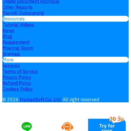
Online Document Approval
Other Reports
Payroll Outsourcing
Resources
Tutorial Videos
News
Blog
Requirement
Meeting Room
Sitemap
More
Services
Terms of Service
Privacy Policy
Refund Policy
Cookies Policy
©
2026
HumanSoft Co., Ltd.
All right reserved
Try for