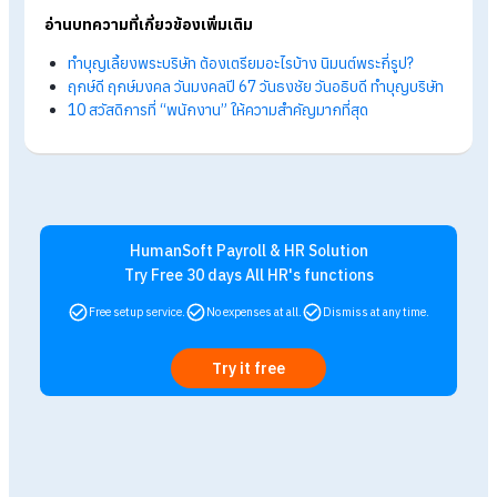
หลังจากรับศีลเรียบร้อยแล้ว ผู้ดำเนินพิธีจะกล่าวคำอาราธนาพระ
ปริตร เพื่อเชิญพระสงฆ์สวดเจริญพระพุทธมนต์ ซึ่งเป็นบทสวดเพื่
ความเป็นสิริมงคลแก่สถานที่และผู้ร่วมพิธี
4. พระสงฆ์สวดเจริญพระพุทธมนต์
พระสงฆ์จะสวดบทสวดมนต์ตามพิธี โดยมีการโยงสายสิญจน์จากโต
หมู่บูชามายังพระสงฆ์ เพื่อเป็นสัญลักษณ์ของความเป็นสิริมงคลแ
การส่งต่อพลังแห่งบุญ
5. ถวายภัตตาหารและเครื่องไทยธรรม
เมื่อพระสงฆ์สวดมนต์เสร็จแล้ว จะเข้าสู่ขั้นตอนการถวายภัตตาหาร
โดยผู้บริหารหรือเจ้าภาพจะเป็นผู้ถวายอาหารคาวหวาน น้ำดื่ม รวมถ
เครื่องไทยธรรมและปัจจัยถวายพระ