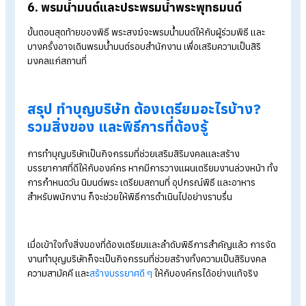
1. จุดธูปเทียนบูชาพระรัตนตรัย
เมื่อพระสงฆ์มาถึงและนั่งประจำอาสนะเรียบร้อยแล้ว ผู้บริหารหรือ
เจ้าของบริษัทจะเป็นผู้จุดธูปเทียนที่โต๊ะหมู่บูชา เพื่อบูชาพระรัตนตรั
และเป็นการเริ่มต้นพิธีอย่างเป็นทางการ
2. อาราธนาศีล
ผู้ดำเนินพิธีหรือพิธีกรจะกล่าวนำคำอาราธนาศีล เพื่อขอให้พระสงฆ์
ศีลแก่ผู้ร่วมพิธี จากนั้นพระสงฆ์จะให้ศีล และผู้เข้าร่วมพิธีจะกล่าวร
ศีลพร้อมกัน
3. อาราธนาพระปริตร (เชิญพระสวดมนต์)