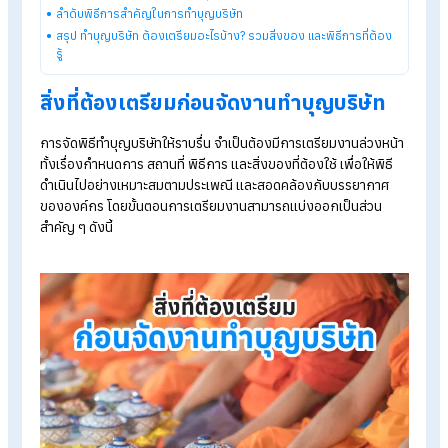
Explore HumanSoft HR software
Automated payroll software
Online time-attendance system
Payroll software pricing from THB 590/month
Start a free 30-day trial
Table of Contents:
ทำบุญบริษัทต้องเตรียมอะไรบ้าง? คู่มือเตรียมงานและพิธีการที่ควรรู้
สำหรับองค์กร
สิ่งที่ต้องเตรียมก่อนจัดงานทำบุญบริษัท
ลำดับพิธีการสำคัญในการทำบุญบริษัท
สรุป ทำบุญบริษัท ต้องเตรียมอะไรบ้าง? รวมสิ่งของ และพิธีการที่ต้อ
รู้
สิ่งที่ต้องเตรียมก่อนจัดงานทำบุญบริษัท