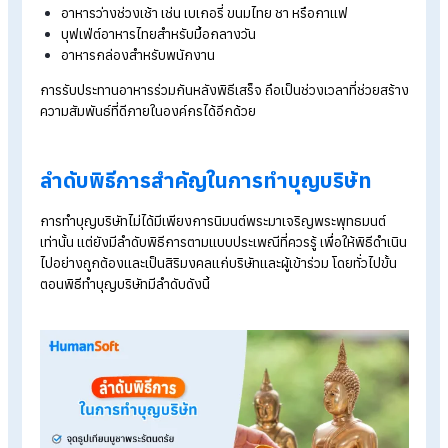
กระถางธูป และเชิงเทียน
ของถวายพระสงฆ์
ชุดไทยธรรม หรือชุดสังฆทาน
ปัจจัยถวายพระใส่ซอง
พวงมาลัยหรือดอกไม้ถวายพระ
ภัตตาหารสำหรับพระ เช่น อาหารคาวหวาน
น้ำดื่มสำหรับพระ เช่น น้ำเปล่าหรือน้ำผลไม้
หากจัดพิธีในช่วงเช้า อาจเตรียมปิ่นโตสำหรับถวายพระเพลเพิ่มเติม
เช่นกัน
6. พิธีกร/ผู้ดำเนินพิธี
ในการทำบุญบริษัทมักจะมีผู้ทำหน้าที่เป็นพิธีกรหรือผู้ดำเนินพิธี เพื่
ช่วยกำกับลำดับขั้นตอนต่าง ๆ เช่น การกล่าวคำอาราธนาพระ การ
ถวายภัตตาหาร และการเชิญผู้บริหารร่วมพิธี หลายองค์กรให้ฝ่าย
บุคคลเป็นผู้ดูแลส่วนนี้ หรือเลือกพนักงานที่มีความคุ้นเคยกับพิธีกา