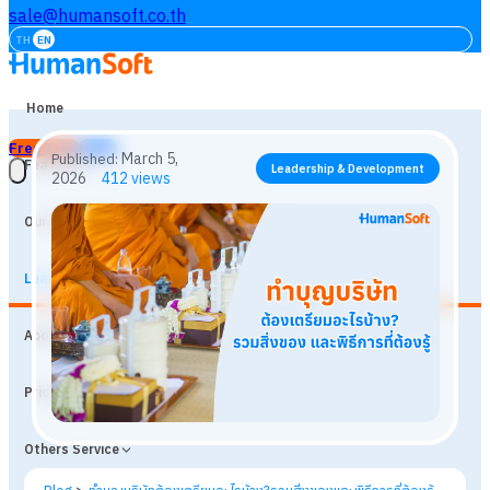
sale@humansoft.co.th
TH
EN
Home
Free Trial
Login
Features
Our Customers
Learning
March 5,
Published:
Leadership & Development
About
2026
412
views
Prices
Others Service