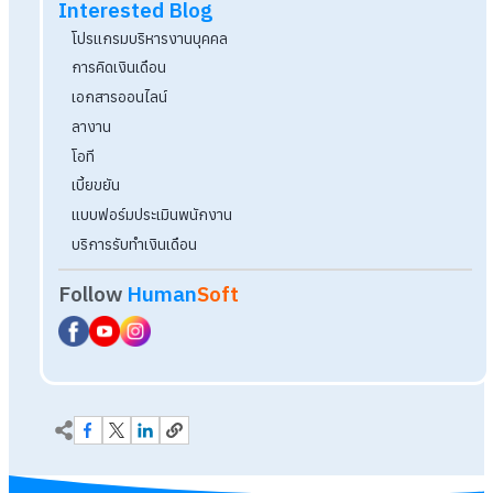
5 สัญญาณเตือน Payroll กินเวลาชีวิต แก้ได้ด้วย
HumanSoft One